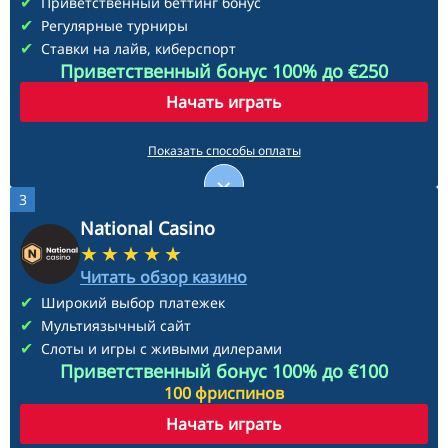
Приветственный беттинг бонус
Регулярные турниры
Ставки на лайв, киберспорт
Приветственный бонус 100% до €250
Начать играть
Способы оплаты
Показать способы оплаты
3
См. больше
National Casino
Читать обзор казино
Широкий выбор платежек
Мультиязычный сайт
Слоты и игры с живыми дилерами
Приветственный бонус 100% до €100
100 фриспинов
Начать играть