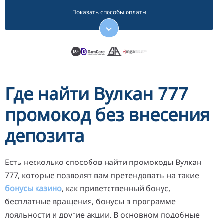
Способы оплаты
Показать способы оплаты
См. больше
Где найти Вулкан 777
промокод без внесения
депозита
Есть несколько способов найти промокоды Вулкан
777, которые позволят вам претендовать на такие
бонусы казино
, как приветственный бонус,
бесплатные вращения, бонусы в программе
лояльности и другие акции. В основном подобные