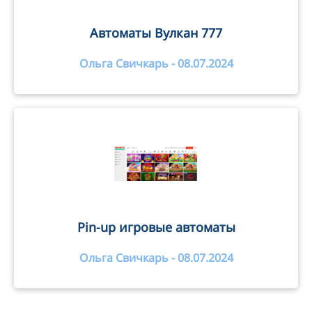
Автоматы Вулкан 777
Ольга Свичкарь - 08.07.2024
Pin-up игровые автоматы
Ольга Свичкарь - 08.07.2024