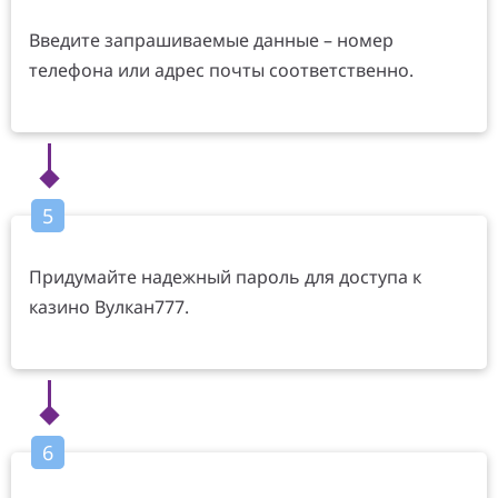
Введите запрашиваемые данные – номер
телефона или адрес почты соответственно.
5
Придумайте надежный пароль для доступа к
казино Вулкан777.
6