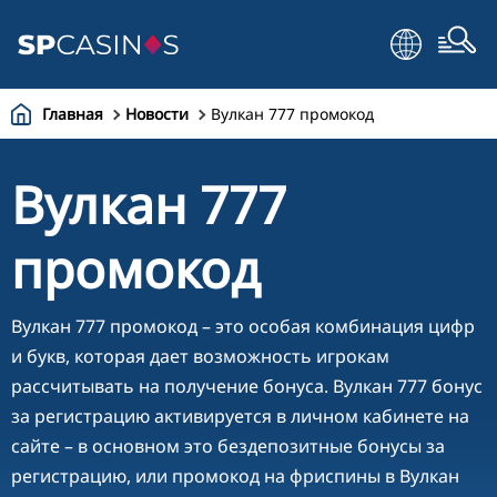
Главная
Новости
Вулкан 777 промокод
Вулкан 777
промокод
Вулкан 777 промокод – это особая комбинация цифр
и букв, которая дает возможность игрокам
рассчитывать на получение бонуса. Вулкан 777 бонус
за регистрацию активируется в личном кабинете на
сайте – в основном это бездепозитные бонусы за
регистрацию, или промокод на фриспины в Вулкан