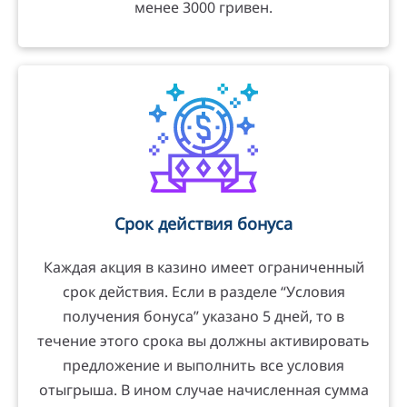
менее 3000 гривен.
Срок действия бонуса
Каждая акция в казино имеет ограниченный
срок действия. Если в разделе “Условия
получения бонуса” указано 5 дней, то в
течение этого срока вы должны активировать
предложение и выполнить все условия
отыгрыша. В ином случае начисленная сумма