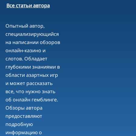
Все статьи автора
Опытный автор,
специализирующийся
на написании обзоров
онлайн-казино и
слотов. Обладает
глубокими знаниями в
области азартных игр
и может рассказать
все, что нужно знать
об онлайн гемблинге.
Обзоры автора
предоставляют
подробную
информацию о