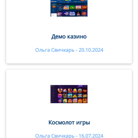
Демо казино
Ольга Свичкарь - 20.10.2024
Космолот игры
Ольга Свичкарь - 16.07.2024