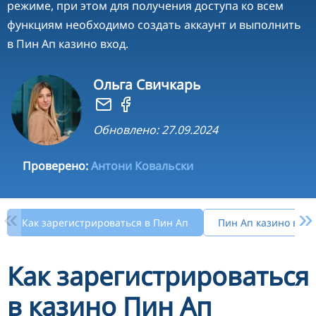
режиме, при этом для получения доступа ко всем
функциям необходимо создать аккаунт и выполнить
в Пин Ап казино вход.
Ольга Свичкарь
Обновлено: 27.09.2024
Проверено:
Антони Ковальски
«
»
Как зарегистрироваться в Пин Ап
Пин Ап казино вход
Как зарегистрироваться
в казино Пин Ап