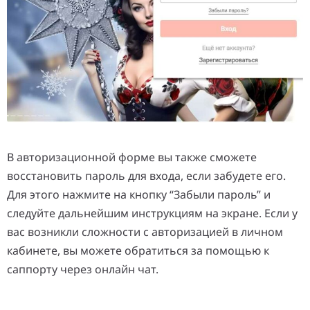
В авторизационной форме вы также сможете
восстановить пароль для входа, если забудете его.
Для этого нажмите на кнопку “Забыли пароль” и
следуйте дальнейшим инструкциям на экране. Если у
вас возникли сложности с авторизацией в личном
кабинете, вы можете обратиться за помощью к
саппорту через онлайн чат.