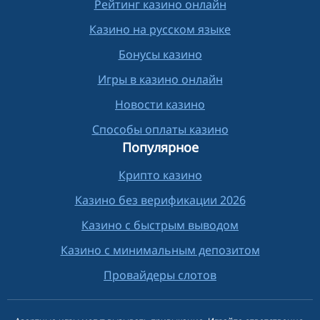
Рейтинг казино онлайн
Казино на русском языке
Бонусы казино
Игры в казино онлайн
Новости казино
Способы оплаты казино
Популярное
Крипто казино
Казино без верификации 2026
Казино с быстрым выводом
Казино с минимальным депозитом
Провайдеры слотов