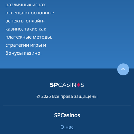
различных играх,
освещают основные
аспекты онлайн-
казино, такие как
платежные методы,
стратегии игры и
бонусы казино.
© 2026 Все права защищены
SPCasinos
О нас