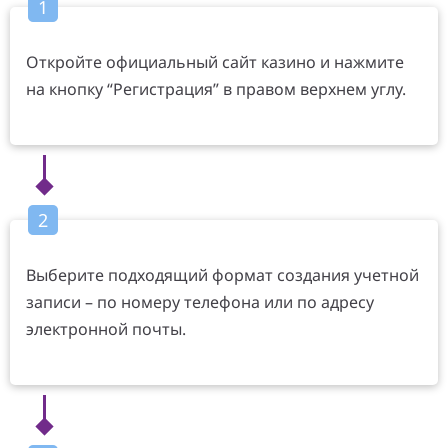
1
Откройте официальный сайт казино и нажмите
на кнопку “Регистрация” в правом верхнем углу.
2
Выберите подходящий формат создания учетной
записи – по номеру телефона или по адресу
электронной почты.