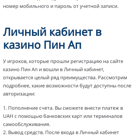
номер мобильного и пароль от учетной записи.
Личный кабинет в
казино Пин Ап
У игроков, которые прошли регистрацию на сайте
казино Пин Ап и вошли в Личный кабинет,
открывается целый ряд преимущества. Рассмотрим
подробнее, какие возможности будут доступны после
авторизации:
Пополнение счета. Вы сможете внести платеж в
UAH с помощью банковских карт или терминалов
самообслуживания.
Вывод средств. После входа в Личный кабинет