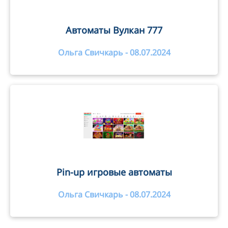
Автоматы Вулкан 777
Ольга Свичкарь - 08.07.2024
Pin-up игровые автоматы
Ольга Свичкарь - 08.07.2024