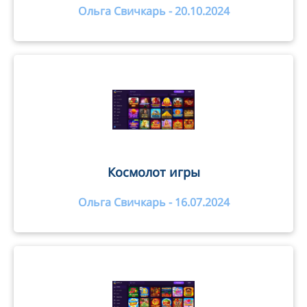
Ольга Свичкарь - 20.10.2024
Космолот игры
Ольга Свичкарь - 16.07.2024