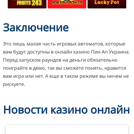
Заключение
Это лишь малая часть игровых автоматов, которые
вам будут доступны в онлайн казино Пин Ап Украина.
Перед запуском раундов на деньги обязательно
поиграйте в демо, так вы сможете понять, нравится
вам игра или нет. А еще в таком режиме вы ничем не
рискуете.
Новости казино онлайн