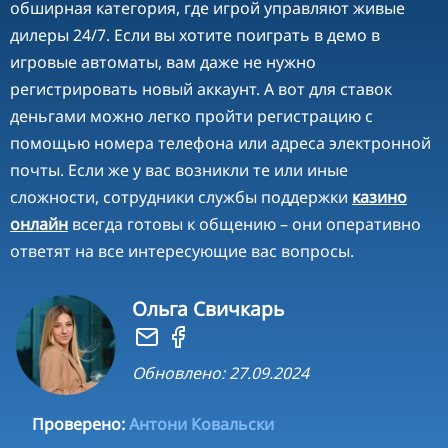
обширная категория, где игрой управляют живые
дилеры 24/7. Если вы хотите поиграть в демо в
игровые автоматы, вам даже не нужно
регистрировать новый аккаунт. А вот для ставок
деньгами можно легко пройти регистрацию с
помощью номера телефона или адреса электронной
почты. Если же у вас возникли те или иные
сложности, сотрудники службы поддержки
казино
онлайн
всегда готовы к общению – они оперативно
ответят на все интересующие вас вопросы.
Ольга Свичкарь
Обновлено: 27.09.2024
Проверено:
Антони Ковальски