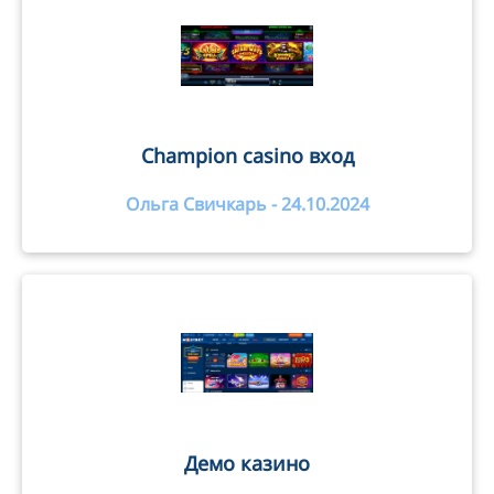
Champion casino вход
Ольга Свичкарь - 24.10.2024
Демо казино