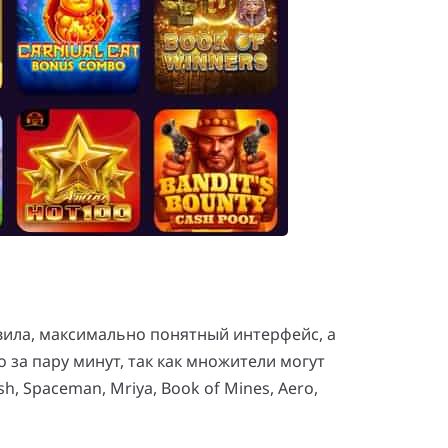
вила, максимально понятный интерфейс, а
 за пару минут, так как множители могут
h, Spaceman, Mriya, Book of Mines, Aero,