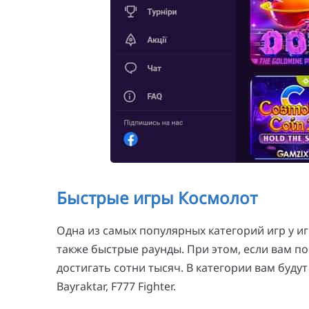
Быстрые игры Космолот
Одна из самых популярных категорий игр у и
также быстрые раунды. При этом, если вам по
достигать сотни тысяч. В категории вам будут 
Bayraktar, F777 Fighter.