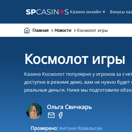
Казино онлайн
Бонусы ка
Главная
Новости
Космолот игры
Космолот игры
Казино Космолот популярно у игроков за сче
доступно в режиме демо, вам не нужно будет 
реальные деньги. Ниже мы подготовили обзо
Ольга Свичкарь
Проверено:
Антони Ковальски