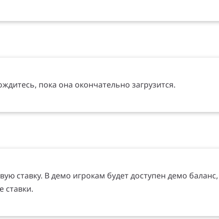
дождитесь, пока она окончательно загрузится.
ую ставку. В демо игрокам будет доступен демо баланс, 
е ставки.