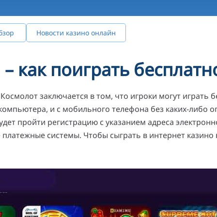
обзор
Новости казино онлайн
– как поиграть бесплатн
Космолот заключается в том, что игроки могут играть б
 компьютера, и с мобильного телефона без каких-либо о
удет пройти регистрацию с указанием адреса электрон
 платежные системы. Чтобы сыграть в интернет казино