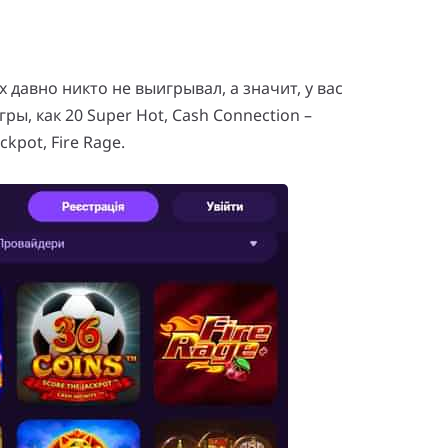
 давно никто не выигрывал, а значит, у вас
ы, как 20 Super Hot, Cash Connection –
ckpot, Fire Rage.