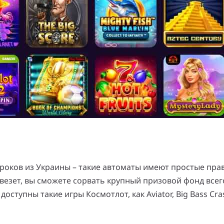
гроков из Украины – такие автоматы имеют простые пра
везет, вы сможете сорвать крупный призовой фонд всего
доступны такие игры Космотлот, как Aviator, Big Bass Cras