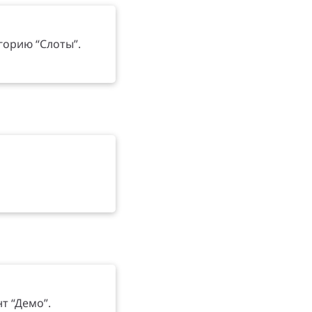
горию “Слоты”.
т “Демо”.