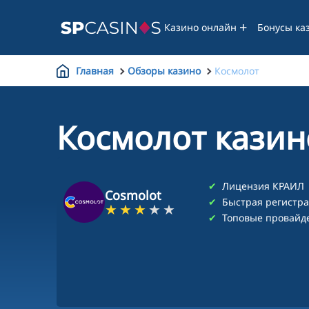
Казино онлайн
Бонусы ка
Главная
Обзоры казино
Космолот
Космолот казин
Лицензия КРАИЛ
Cosmolot
Быстрая регистр
Топовые провайд