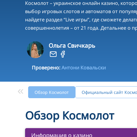
Космолот – украинское онлайн казино, кото
выбор игровых слотов и автоматов от популя
найдете раздел “Live игры”, где сможете дел
совершеннолетия – от 21 года. Детальнее о 
Ольга Свичкарь
Проверено:
Антони Ковальски
«
Обзор Космолот
Официальный сайт Космо
Обзор Космолот
Информация о казино