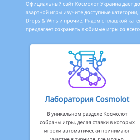
Официальный сайт Космолот Украина дает до
азартной игры изучите доступные категории
Drops & Wins и прочие. Рядом с плашкой кате
предлагает сохранять любимые игры со всего
Лаборатория Cosmolot
В уникальном разделе Космолот
собраны игры, делая ставки в которых
игроки автоматически принимают
участие в турнире, где можно