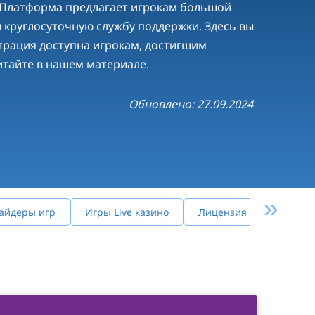
. Платформа предлагает игрокам большой
 круглосуточную службу поддержки. Здесь вы
страция доступна игрокам, достигшим
итайте в нашем материале.
Обновлено: 27.09.2024
»
айдеры игр
Игры Live казино
Лицензия и безопаснос