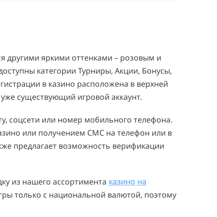
ся другими яркими оттенками – розовым и
доступны категории Турниры, Акции, Бонусы,
егистрации в казино расположена в верхней
в уже существующий игровой аккаунт.
у, соцсети или номер мобильного телефона.
азино или получением СМС на телефон или в
 также предлагает возможность верификации
дку из нашего ассортимента
казино на
игры только с национальной валютой, поэтому