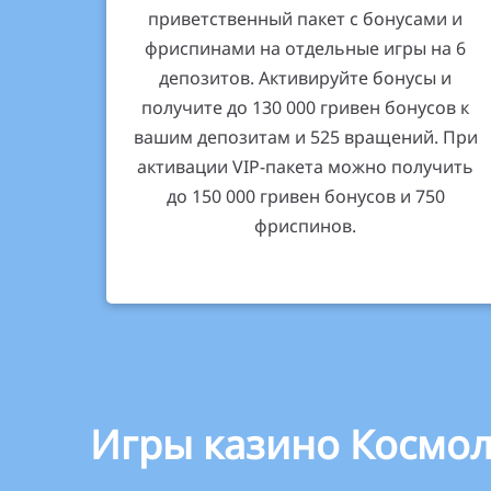
приветственный пакет с бонусами и
фриспинами на отдельные игры на 6
депозитов. Активируйте бонусы и
получите до 130 000 гривен бонусов к
вашим депозитам и 525 вращений. При
активации VIP-пакета можно получить
до 150 000 гривен бонусов и 750
фриспинов.
Игры казино Космо