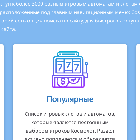
ступ к более 3000 разным игровым автоматам и слотам 
, расположенные под главным навигационным меню: Cosm
горий есть опция поиска по сайту, для быстрого доступа
 сайта.
Популярные
Список игровых слотов и автоматов,
которые являются постоянным
выбором игроков Космолот. Раздел
активно пополняется и обновляется