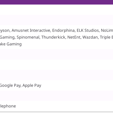
ayson, Amusnet Interactive, Endorphina, ELK Studios, NoLim
Gaming, Spinomenal, Thunderkick, NetEnt, Wazdan, Triple E
Rake Gaming
Google Pay, Apple Pay
Telephone