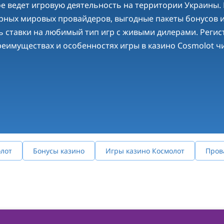
рое ведет игровую деятельность на территории Украины
рных мировых провайдеров, выгодные пакеты бонусов и
ать ставки на любимый тип игр с живыми дилерами. Реги
преимуществах и особенностях игры в казино Cosmolot ч
лот
Бонусы казино
Игры казино Космолот
Пров