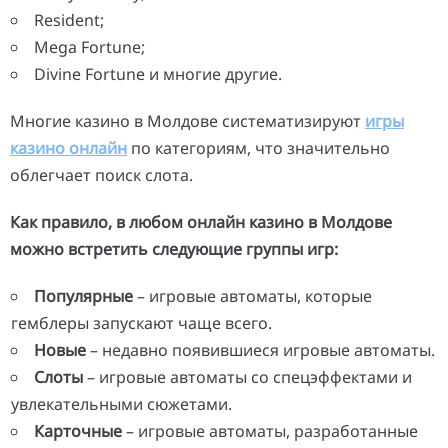
Resident;
Mega Fortune;
Divine Fortune и многие другие.
Многие казино в Молдове систематизируют
игры
казино онлайн
по категориям, что значительно
облегчает поиск слота.
Как правило, в любом онлайн казино в Молдове
можно встретить следующие группы игр:
Популярные
– игровые автоматы, которые
гемблеры запускают чаще всего.
Новые
– недавно появившиеся игровые автоматы.
Слоты
– игровые автоматы со спецэффектами и
увлекательными сюжетами.
Карточные
– игровые автоматы, разработанные