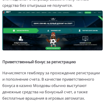
средства без отыгрыша не получится.
Приветственный бонус за регистрацию
Начисляется гемблеру за прохождение регистрации
и пополнение счета. В качестве приветственного
бонуса в казино Молдовы обычно выступают
денежные средства на бонусный счет, а также
бесплатные вращения в игровых автоматах.