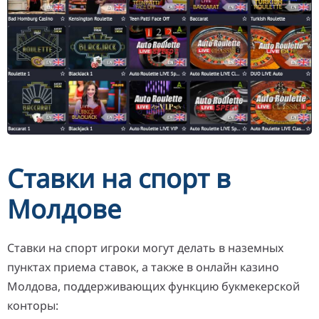
Ставки на спорт в
Молдове
Ставки на спорт игроки могут делать в наземных
пунктах приема ставок, а также в онлайн казино
Молдова, поддерживающих функцию букмекерской
конторы: