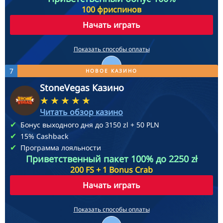
100 фриспинов
Начать играть
Способы оплаты
Показать способы оплаты
7
НОВОЕ КАЗИНО
StoneVegas Казино
Читать обзор казино
Бонус выходного дня до 3150 zl + 50 PLN
15% Cashback
Программа лояльности
Приветственный пакет 100% до 2250 zł
200 FS + 1 Bonus Crab
Начать играть
Способы оплаты
Показать способы оплаты