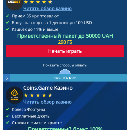
Читать обзор казино
Прием 35 криптовалют
Бонус на спорт за 1 депозит до 100 USD
Кэшбэк до 11% и выше
Приветственный пакет до 50000 UAH
290 FS
Начать играть
Способы оплаты
Показать способы оплаты
6
НАШ ВЫБОР
См. больше
Coins.Game Казино
Читать обзор казино
Колесо Фортуны
Бесплатные джеты
Ставки в фиате и крипте
Приветственный бонус 100%