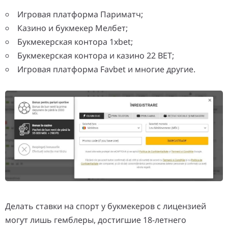
Игровая платформа Париматч;
Казино и букмекер Мелбет;
Букмекерская контора 1xbet;
Букмекерская контора и казино 22 BET;
Игровая платформа Favbet и многие другие.
Делать ставки на спорт у букмекеров с лицензией
могут лишь гемблеры, достигшие 18-летнего