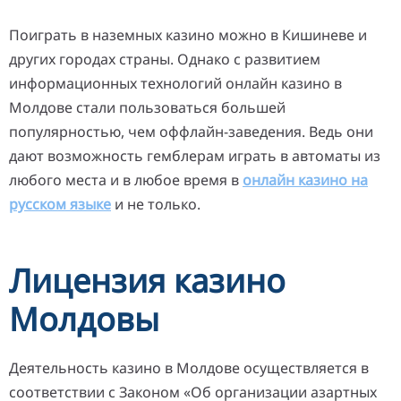
Поиграть в наземных казино можно в Кишиневе и
других городах страны. Однако с развитием
информационных технологий онлайн казино в
Молдове стали пользоваться большей
популярностью, чем оффлайн-заведения. Ведь они
дают возможность гемблерам играть в автоматы из
любого места и в любое время в
онлайн казино на
русском языке
и не только.
Лицензия казино
Молдовы
Деятельность казино в Молдове осуществляется в
соответствии с Законом «Об организации азартных