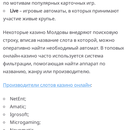
по мотивам популярных карточных игр.
Live
– игровые автоматы, в которых принимают
участие живые крупье.
Некоторые казино Молдовы внедряют поисковую
строку, вписав название слота в которой, можно
оперативно найти необходимый автомат. В топовых
онлайн-казино часто используется система
фильтрации, помогающая найти аппарат по
названию, жанру или производителю.
Производители слотов казино онлайн
:
NetEnt;
Amatic;
Igrosoft;
Microgaming;