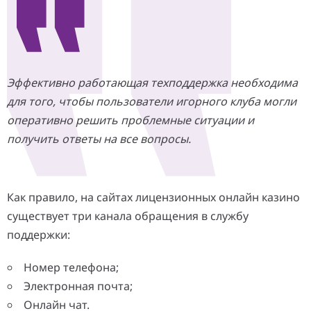
Эффективно работающая техподдержка необходима
для того, чтобы пользователи игорного клуба могли
оперативно решить проблемные ситуации и
получить ответы на все вопросы.
Как правило, на сайтах лицензионных онлайн казино
существует три канала обращения в службу
поддержки:
Номер телефона;
Электронная почта;
Онлайн чат.