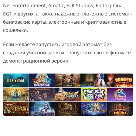
Net Entertainment, Amatic, ELK Studios, Endorphina,
EGT и других, а также надежные платежные системы –
банковские карты, электронные и криптовалютные
кошельки.
Если желаете запустить игровой автомат без
создания учетной записи – запустите слот в формате
демонстрационной версии.