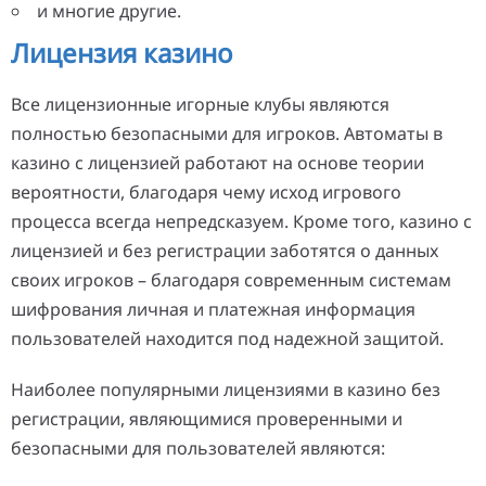
и многие другие.
Лицензия казино
Все лицензионные игорные клубы являются
полностью безопасными для игроков. Автоматы в
казино с лицензией работают на основе теории
вероятности, благодаря чему исход игрового
процесса всегда непредсказуем. Кроме того, казино с
лицензией и без регистрации заботятся о данных
своих игроков – благодаря современным системам
шифрования личная и платежная информация
пользователей находится под надежной защитой.
Наиболее популярными лицензиями в казино без
регистрации, являющимися проверенными и
безопасными для пользователей являются: