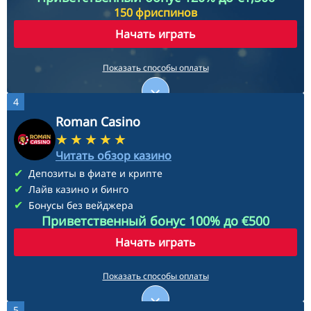
150 фриспинов
Начать играть
Способы оплаты
Показать способы оплаты
4
См. больше
Roman Casino
Читать обзор казино
Депозиты в фиате и крипте
Лайв казино и бинго
Бонусы без вейджера
Приветственный бонус 100% до €500
Начать играть
Способы оплаты
Показать способы оплаты
5