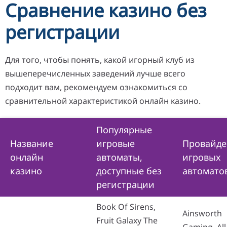
Сравнение казино без
регистрации
Для того, чтобы понять, какой игорный клуб из
вышеперечисленных заведений лучше всего
подходит вам, рекомендуем ознакомиться со
сравнительной характеристикой онлайн казино.
Популярные
Название
игровые
Провайд
онлайн
автоматы,
игровых
казино
доступные без
автомато
регистрации
Book Of Sirens,
Ainsworth
Fruit Galaxy The
Gaming, All