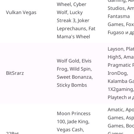
Wheel, Cyber
Studios, Am
Vulkan Vegas
Wolf, Lucky
Fantasma
Streak 3, Joker
Games, Fox
Leprechauns, Fat
Fugaso и др
Mama's Wheel
Layson, Pla
High5, Amat
Wolf Gold, Elvis
Pragmatic P
Frog, Wild Spin,
BitSrarz
IronDog,
Sweet Bonanza,
Kalamba G
Sticky Bombs
1X2gaming
Playtech и 
Amatic, Apo
Moon Princess
Games, Asp
100, Jade King,
Games, Bo
Vegas Cash,
22Bet
Games,