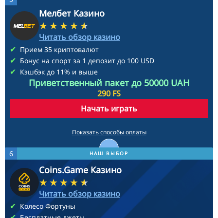
См. больше
Мелбет Казино
Читать обзор казино
Прием 35 криптовалют
Бонус на спорт за 1 депозит до 100 USD
Кэшбэк до 11% и выше
Приветственный пакет до 50000 UAH
290 FS
Начать играть
Способы оплаты
Показать способы оплаты
6
НАШ ВЫБОР
См. больше
Coins.Game Казино
Читать обзор казино
Колесо Фортуны
Бесплатные джеты