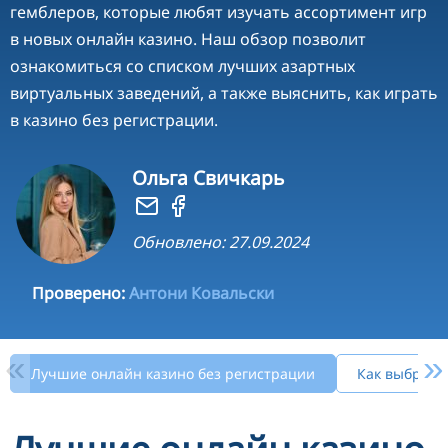
гемблеров, которые любят изучать ассортимент игр
в новых онлайн казино. Наш обзор позволит
ознакомиться со списком лучших азартных
виртуальных заведений, а также выяснить, как играть
в казино без регистрации.
Ольга Свичкарь
Обновлено: 27.09.2024
Проверено:
Антони Ковальски
«
»
Лучшие онлайн казино без регистрации
Как выбрать