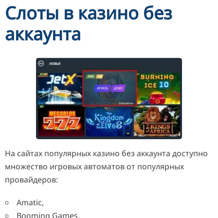
Слоты в казино без
аккаунта
На сайтах популярных казино без аккаунта доступно
множество игровых автоматов от популярных
провайдеров:
Amatic,
Booming Games,