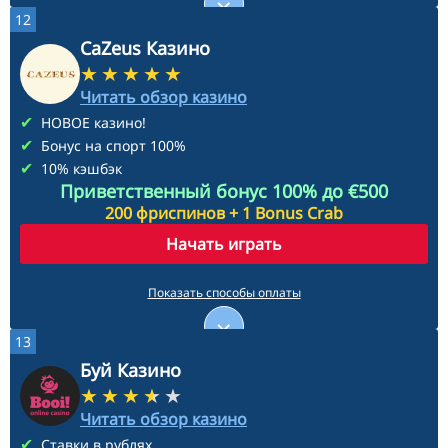
12
См. больше
CaZeus Казино
Читать обзор казино
НОВОЕ казино!
Бонус на спорт 100%
10% кэшбэк
Приветственный бонус 100% до €500
200 фриспинов + 1 Bonus Crab
Начать играть
Способы оплаты
Показать способы оплаты
13
См. больше
Буй Казино
Читать обзор казино
Ставки в рублях