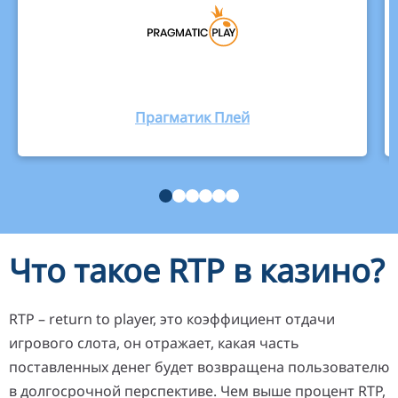
Прагматик Плей
Что такое RTP в казино?
RTP – return to player, это коэффициент отдачи
игрового слота, он отражает, какая часть
поставленных денег будет возвращена пользователю
в долгосрочной перспективе. Чем выше процент RTP,