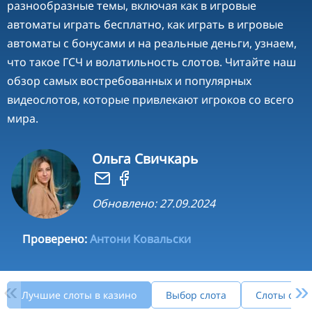
разнообразные темы, включая как в игровые
автоматы играть бесплатно, как играть в игровые
автоматы с бонусами и на реальные деньги, узнаем,
что такое ГСЧ и волатильность слотов. Читайте наш
обзор самых востребованных и популярных
видеослотов, которые привлекают игроков со всего
мира.
Ольга Свичкарь
Обновлено: 27.09.2024
Проверено:
Антони Ковальски
«
»
Лучшие слоты в казино
Выбор слота
Слоты онл