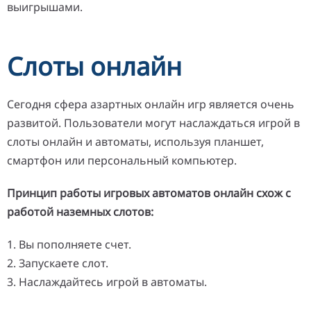
выигрышами.
Слоты онлайн
Сегодня сфера азартных онлайн игр является очень
развитой. Пользователи могут наслаждаться игрой в
слоты онлайн и автоматы, используя планшет,
смартфон или персональный компьютер.
Принцип работы игровых автоматов онлайн схож с
работой наземных слотов:
Вы пополняете счет.
Запускаете слот.
Наслаждайтесь игрой в автоматы.