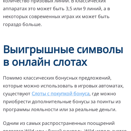
количество призовых линий. В классических
аппаратах это может быть 3,5 или 9 линий, а в
некоторых современных играх их может быть
гораздо больше.
Выигрышные символы
в онлайн слотах
Помимо классических бонусных предложений,
которые можно использовать в игровых автоматах,
существуют
Слоты с покупкой бонуса
, где можно
приобрести дополнительные бонусы за поинты из
программы лояльности или за реальные деньги.
Одним из самых распространенных поощрений
является Wild или «Дикий символ». Wild используется