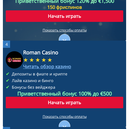
Приветственный бонус 120% до €1,500
150 фриспинов
Начать играть
Способы оплаты
Показать способы оплаты
4
См. больше
Roman Casino
Читать обзор казино
Депозиты в фиате и крипте
Лайв казино и бинго
Бонусы без вейджера
Приветственный бонус 100% до €500
Начать играть
Способы оплаты
Показать способы оплаты