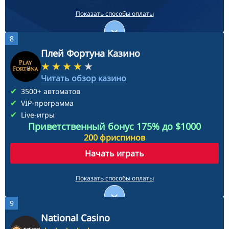
Способы оплаты
Показать способы оплаты
8
См. больше
Плей Фортуна Казино
Читать обзор казино
3500+ автоматов
VIP-программа
Live-игры
Приветственный бонус 175% до $1000
200 фриспинов
Начать играть
Способы оплаты
Показать способы оплаты
9
См. больше
National Casino