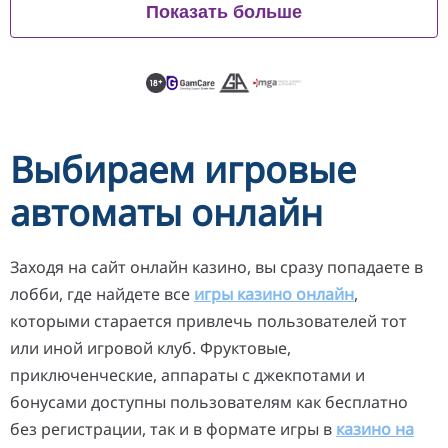
Показать больше
Выбираем игровые
автоматы онлайн
Заходя на сайт онлайн казино, вы сразу попадаете в
лобби, где найдете все
игры казино онлайн
,
которыми старается привлечь пользователей тот
или иной игровой клуб. Фруктовые,
приключенческие, аппараты с джекпотами и
бонусами доступны пользователям как бесплатно
без регистрации, так и в формате игры в
казино на