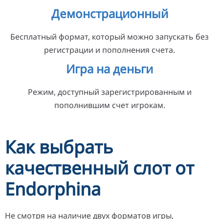
Демонстрационный
Бесплатный формат, который можно запускать без
регистрации и пополнения счета.
Игра на деньги
Режим, доступный зарегистрированным и
пополнившим счет игрокам.
Как выбрать
качественный слот от
Endorphina
Не смотря на наличие двух форматов игры,