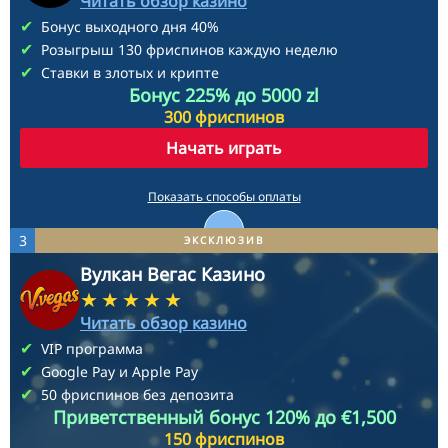
Читать обзор казино
Бонус выходного дня 40%
Розыгрыш 130 фриспинов каждую неделю
Ставки в злотых и крипте
Бонус 225% до 5000 zl
300 фриспинов
Начать играть
Способы оплаты
Показать способы оплаты
3
ЭКСКЛЮЗИВ
См. больше
Вулкан Вегас Казино
Читать обзор казино
VIP программа
Google Pay и Apple Pay
50 фриспинов без депозита
Приветственный бонус 120% до €1,500
150 фриспинов