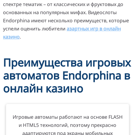
спектре тематик – от классических и фруктовых до
основанных на популярных мифах. Видеослоты
Endorphina имеют несколько преимуществ, которые
успели оценить любители
азартных игр в онлайн
казино
.
Преимущества игровых
автоматов Endorphina в
онлайн казино
Игровые автоматы работают на основе FLASH
и HTML5 технологий, поэтому прекрасно
адаптируются под экраны мобильных