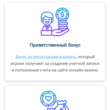
Приветственный бонус
Бонус за регистрацию в казино
, который
игроки получают за создание учетной записи
и пополнение счета на сайте онлайн казино.