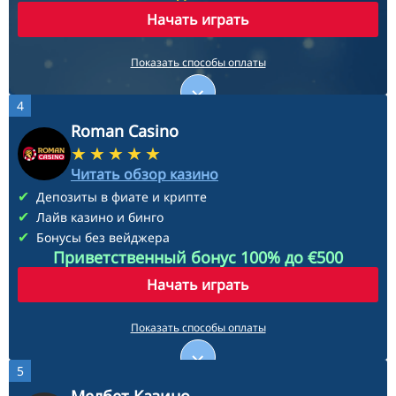
Начать играть
Способы оплаты
Показать способы оплаты
4
См. больше
Roman Casino
Читать обзор казино
Депозиты в фиате и крипте
Лайв казино и бинго
Бонусы без вейджера
Приветственный бонус 100% до €500
Начать играть
Способы оплаты
Показать способы оплаты
5
См. больше