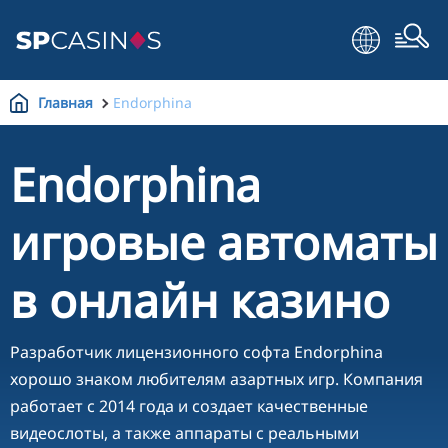
Главная
Endorphina
Endorphina
игровые автоматы
в онлайн казино
Разработчик лицензионного софта Endorphina
хорошо знаком любителям азартных игр. Компания
работает с 2014 года и создает качественные
видеослоты, а также аппараты с реальными