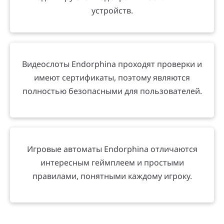
устройств.
Видеослоты Endorphina проходят проверки и
имеют сертификаты, поэтому являются
полностью безопасными для пользователей.
Игровые автоматы Endorphina отличаются
интересным геймплеем и простыми
правилами, понятными каждому игроку.