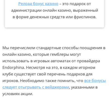
Релоад бонус казино
– это подарок от
администрации онлайн казино, выраженный
в форме денежных средств или фриспинов.
Мы перечислили стандартные способы поощрения в
онлайн казино, которые гемблеры могут
использовать в игровых автоматах от провайдера
Endorphina. Несмотря на это, в каждом игорном
клубе существует свой перечень подарков для
игроков. Необходимо также помнить, что
все бонусы
следует отыгрывать с вейджерами
, указанными в
условиях акции.