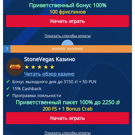
Приветственный бонус 100%
100 фриспинов
Начать играть
Способы оплаты
Показать способы оплаты
7
НОВОЕ КАЗИНО
StoneVegas Казино
Читать обзор казино
Бонус выходного дня до 3150 zl + 50 PLN
15% Cashback
Программа лояльности
Приветственный пакет 100% до 2250 zł
200 FS + 1 Bonus Crab
Начать играть
Способы оплаты
Показать способы оплаты