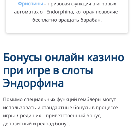
Фриспины
– призовая функция в игровых
автоматах от Endorphina, которая позволяет
бесплатно вращать барабан.
Бонусы онлайн казино
при игре в слоты
Эндорфина
Помимо специальных функций гемблеры могут
использовать и стандартные бонусы в процессе
игры. Среди них – приветственный бонус,
депозитный и релоад бонус.