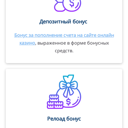
Депозитный бонус
Бонус за пополнение счета на сайте онлайн
казино
, выраженное в форме бонусных
средств.
Релоад бонус