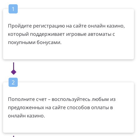
1
Пройдите регистрацию на сайте онлайн казино,
который поддерживает игровые автоматы с
покупными бонусами.
2
Пополните счет – воспользуйтесь любым из
предложенных на сайте способов оплаты в
онлайн казино.