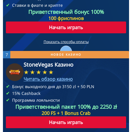
Ставки в фиате и крипте
Приветственный бонус 100%
100 фриспинов
Начать играть
Способы оплаты
Показать способы оплаты
7
НОВОЕ КАЗИНО
StoneVegas Казино
Читать обзор казино
Бонус выходного дня до 3150 zl + 50 PLN
15% Cashback
Программа лояльности
Приветственный пакет 100% до 2250 zł
200 FS + 1 Bonus Crab
Начать играть