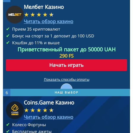
См. больше
Мелбет Казино
Читать обзор казино
Прием 35 криптовалют
Бонус на спорт за 1 депозит до 100 USD
Кэшбэк до 11% и выше
Приветственный пакет до 50000 UAH
290 FS
Начать играть
Способы оплаты
Показать способы оплаты
6
НАШ ВЫБОР
См. больше
Coins.Game Казино
Читать обзор казино
Колесо Фортуны
Бесплатные джеты