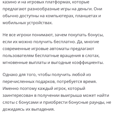
казино и на игровых платформах, которые
предлагают разнообразные игры на деньги. Они
обычно доступны на компьютерах, планшетах и
мобильных устройствах.
Не все игроки понимают, зачем покупать бонусы,
если их можно получить бесплатно. Да, многие
современные игровые автоматы предлагают
пользователям бесплатные вращения в слотах,
мгновенные выплаты и выгодные коэффициенты.
Однако для того, чтобы получить любой из
перечисленных подарков, потребуется время.
Именно поэтому каждый игрок, который
заинтересован в получении выигрыша может найти
слоты с бонусами и приобрести бонусные раунды, не
дожидаясь их выпадения.