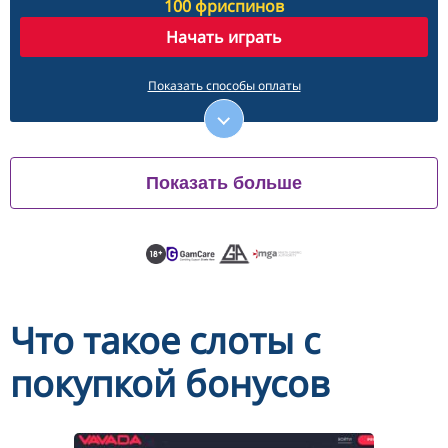
100 фриспинов
Начать играть
Способы оплаты
Показать способы оплаты
См. больше
Показать больше
Что такое слоты с
покупкой бонусов