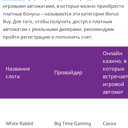
игровыми автоматами, в которых можно приобрести
платные бонусы – называются эти категории Bonus
Buy. Для того, чтобы получить доступ к платным
автоматам с реальными дилерами, рекомендуем
пройти регистрацию и пополнить счет.
Онлайн
казино, в
Название
которых
Провайдер
слота
встречае
игровой
автомат
White Rabbit
Big Time Gaming
Casoo