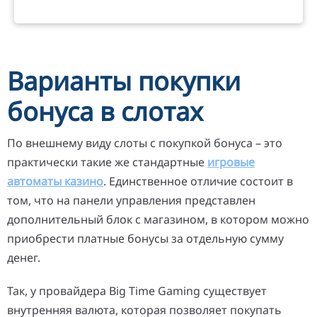
Варианты покупки
бонуса в слотах
По внешнему виду слоты с покупкой бонуса – это
практически такие же стандартные
игровые
автоматы казино
. Единственное отличие состоит в
том, что на панели управления представлен
дополнительный блок с магазином, в котором можно
приобрести платные бонусы за отдельную сумму
денег.
Так, у провайдера Big Time Gaming существует
внутренняя валюта, которая позволяет покупать