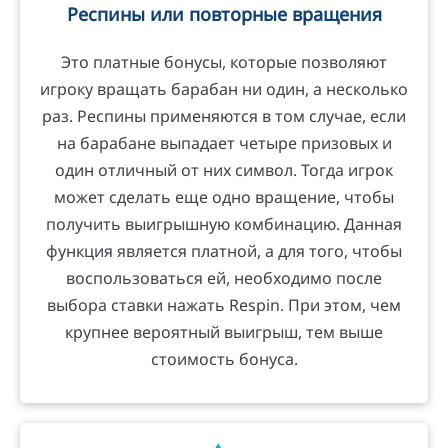
Респины или повторные вращения
Это платные бонусы, которые позволяют
игроку вращать барабан ни один, а несколько
раз. Респины применяются в том случае, если
на барабане выпадает четыре призовых и
один отличный от них символ. Тогда игрок
может сделать еще одно вращение, чтобы
получить выигрышную комбинацию. Данная
функция является платной, а для того, чтобы
воспользоваться ей, необходимо после
выбора ставки нажать Respin. При этом, чем
крупнее вероятный выигрыш, тем выше
стоимость бонуса.