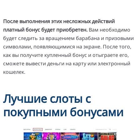
После выполнения этих несложных действий
платный бонус будет приобретен.
Вам необходимо
будет следить за вращением барабана и призовыми
символами, появляющимися на экране. После того,
как вы получите купленный бонус и отыграете его,
сможете вывести деньги на карту или электронный
кошелек.
Лучшие слоты с
покупными бонусами