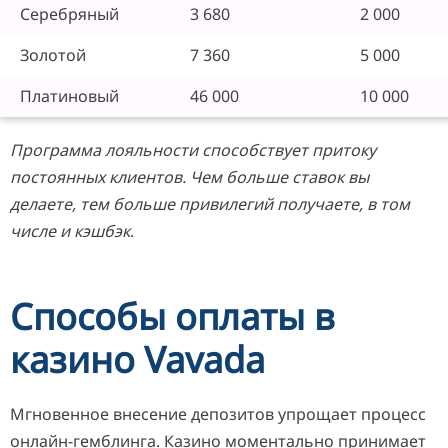
Серебряный
3 680
2 000
Золотой
7 360
5 000
Платиновый
46 000
10 000
Программа лояльности способствует притоку
постоянных клиентов. Чем больше ставок вы
делаете, тем больше привилегий получаете, в том
числе и кэшбэк
.
Способы оплаты в
казино Vavada
Мгновенное внесение депозитов упрощает процесс
онлайн-гемблинга. Казино моментально принимает