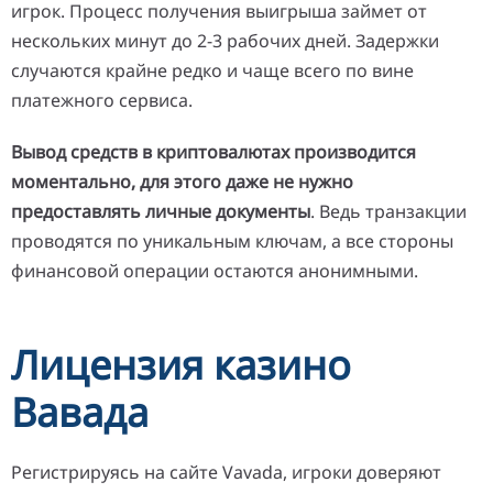
игрок. Процесс получения выигрыша займет от
нескольких минут до 2-3 рабочих дней. Задержки
случаются крайне редко и чаще всего по вине
платежного сервиса.
Вывод средств в криптовалютах производится
моментально, для этого даже не нужно
предоставлять личные документы
. Ведь транзакции
проводятся по уникальным ключам, а все стороны
финансовой операции остаются анонимными.
Лицензия казино
Вавада
Регистрируясь на сайте Vavada, игроки доверяют