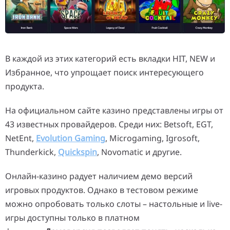
В каждой из этих категорий есть вкладки HIT, NEW и
Избранное, что упрощает поиск интересующего
продукта.
На официальном сайте казино представлены игры от
43 известных провайдеров. Среди них: Betsoft, EGT,
NetEnt,
Evolution Gaming
, Microgaming, Igrosoft,
Thunderkick,
Quickspin
, Novomatic и другие.
Онлайн-казино радует наличием демо версий
игровых продуктов. Однако в тестовом режиме
можно опробовать только слоты – настольные и live-
игры доступны только в платном