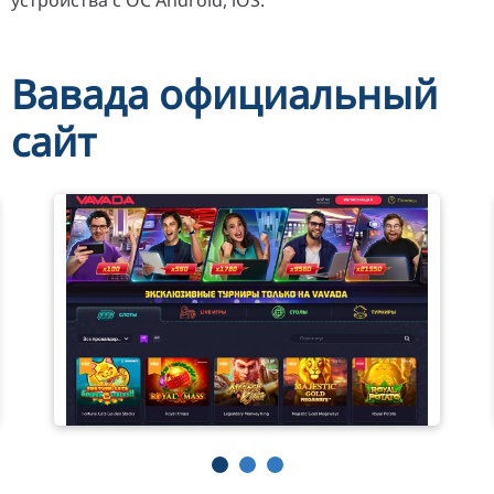
Вавада официальный
сайт