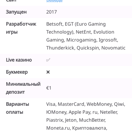
Запущен
2017
Разработчик
Betsoft, EGT (Euro Gaming
игры
Technology), NetEnt, Evolution
Gaming, Microgaming, Igrosoft,
Thunderkick, Quickspin, Novomatic
Live казино
✅
Букмекер
❌
Минимальный
€1
депозит
Варианты
Visa, MasterCard, WebMoney, Qiwi,
оплаты
ЮMoney, Apple Pay, ru, Neteller,
Piastrix, Jeton, MuchBetter,
Moneta.ru, Криптовалюта,