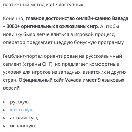
платежный метод из 17 доступных.
Конечно,
главное достоинство онлайн-казино Вавада
– 3000+ оригинальных эксклюзивных игр
. А чтобы
новичку было легче влиться в игровой процесс,
оператор предлагает щедрую бонусную программу.
Гемблинг-портал ориентирован на русскоязычный
сегмент (страны СНГ), но предлагает комфортные
условия для игроков из западных, азиатских и других
стран.
Официальный сайт Vavada имеет 9 языковых
версий
:
русскую;
казахскую;
английскую;
испанскую;