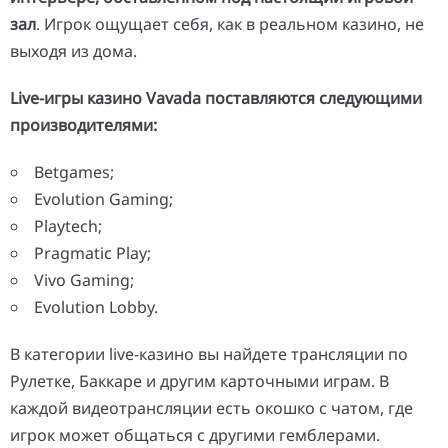
зал
. Игрок ощущает себя, как в реальном казино, не
выходя из дома.
Live-игры казино Vavada поставляются следующими
производителями:
Betgames;
Evolution Gaming;
Playtech;
Pragmatic Play;
Vivo Gaming;
Evolution Lobby.
В категории live-казино вы найдете трансляции по
Рулетке, Баккаре и другим карточными играм. В
каждой видеотрансляции есть окошко с чатом, где
игрок может общаться с другими гемблерами.