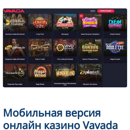
Мобильная версия
онлайн казино Vavada