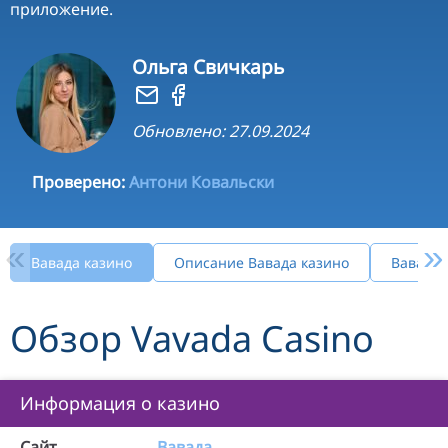
приложение.
Ольга Свичкарь
Обновлено: 27.09.2024
Проверено:
Антони Ковальски
«
»
Вавада казино
Описание Вавада казино
Вавада 
Обзор Vavada Casino
Информация о казино
Сайт
Вавада