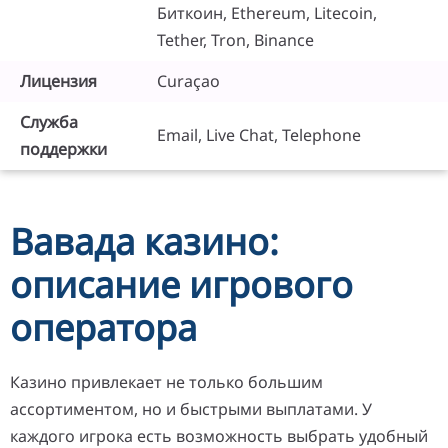
Биткоин, Ethereum, Litecoin,
Tether, Tron, Binance
Лицензия
Curaçao
Служба
Email, Live Chat, Telephone
поддержки
Вавада казино:
описание игрового
оператора
Казино привлекает не только большим
ассортиментом, но и быстрыми выплатами. У
каждого игрока есть возможность выбрать удобный