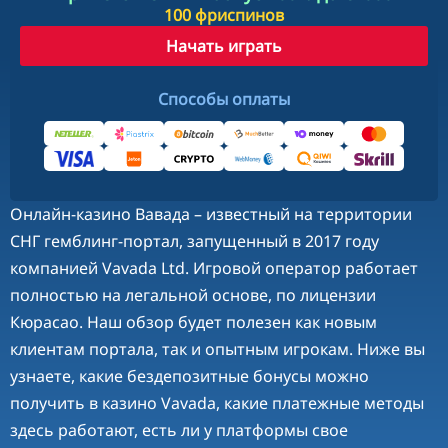
100 фриспинов
Начать играть
Способы оплаты
Онлайн-казино Вавада – известный на территории
СНГ гемблинг-портал, запущенный в 2017 году
компанией Vavada Ltd. Игровой оператор работает
полностью на легальной основе, по лицензии
Кюрасао. Наш обзор будет полезен как новым
клиентам портала, так и опытным игрокам. Ниже вы
узнаете, какие бездепозитные бонусы можно
получить в казино Vavada, какие платежные методы
здесь работают, есть ли у платформы свое