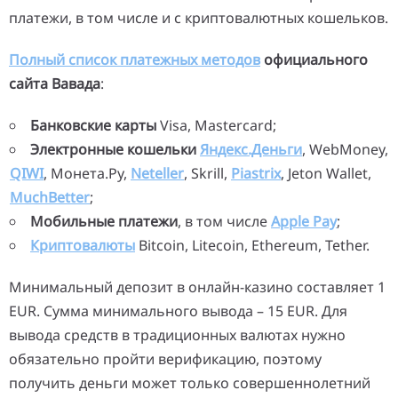
платежи, в том числе и с криптовалютных кошельков.
Полный список платежных методов
официального
сайта Вавада
:
Банковские карты
Visa, Mastercard;
Электронные кошельки
Яндекс.Деньги
, WebMoney,
QIWI
, Монета.Ру,
Neteller
, Skrill,
Piastrix
, Jeton Wallet,
MuchBetter
;
Мобильные платежи
, в том числе
Apple Pay
;
Криптовалюты
Bitcoin, Litecoin, Ethereum, Tether.
Минимальный депозит в онлайн-казино составляет 1
EUR. Сумма минимального вывода – 15 EUR. Для
вывода средств в традиционных валютах нужно
обязательно пройти верификацию, поэтому
получить деньги может только совершеннолетний