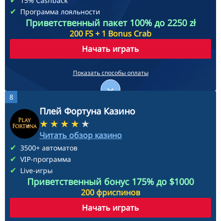
15% Cashback
Программа лояльности
Приветственный пакет 100% до 2250 zł
200 FS + 1 Bonus Crab
Начать играть
Способы оплаты
Показать способы оплаты
8
См. больше
Плей Фортуна Казино
Читать обзор казино
3500+ автоматов
VIP-программа
Live-игры
Приветственный бонус 175% до $1000
200 фриспинов
Начать играть