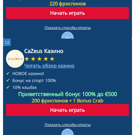
220 фриспинов
Начать играть
Способы оплаты
Показать способы оплаты
12
См. больше
CaZeus Казино
Читать обзор казино
НОВОЕ казино!
Бонус на спорт 100%
10% кэшбэк
Приветственный бонус 100% до €500
200 фриспинов + 1 Bonus Crab
Начать играть
Способы оплаты
Показать способы оплаты