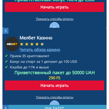
Начать играть
Способы оплаты
Показать способы оплаты
5
См. больше
Мелбет Казино
Читать обзор казино
Прием 35 криптовалют
Бонус на спорт за 1 депозит до 100 USD
Кэшбэк до 11% и выше
Приветственный пакет до 50000 UAH
290 FS
Начать играть
Способы оплаты
Показать способы оплаты
6
НАШ ВЫБОР