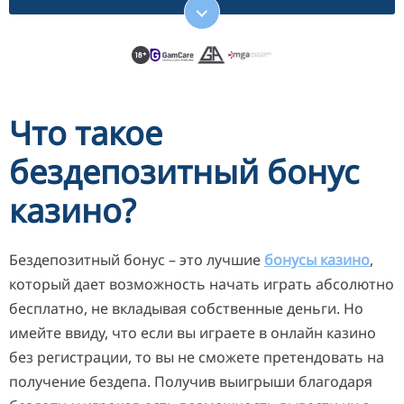
Что такое
бездепозитный бонус
казино?
Бездепозитный бонус – это лучшие
бонусы казино
,
который дает возможность начать играть абсолютно
бесплатно, не вкладывая собственные деньги. Но
имейте ввиду, что если вы играете в онлайн казино
без регистрации, то вы не сможете претендовать на
получение бездепа. Получив выигрыши благодаря