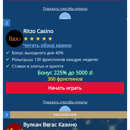
Способы оплаты
Показать способы оплаты
2
См. больше
Ritzo Casino
Читать обзор казино
Бонус выходного дня 40%
Розыгрыш 130 фриспинов каждую неделю
Ставки в злотых и крипте
Бонус 225% до 5000 zl
300 фриспинов
Начать играть
Способы оплаты
Показать способы оплаты
3
ЭКСКЛЮЗИВ
См. больше
Вулкан Вегас Казино