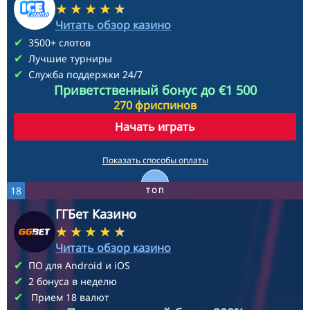
Читать обзор казино
3500+ слотов
Лучшие турниры
Служба поддержки 24/7
Приветственный бонус до €1 500
270 фриспинов
Начать играть
Способы оплаты
Показать способы оплаты
18
ТОП
См. больше
ГГБет Казино
Читать обзор казино
ПО для Android и iOS
2 бонуса в неделю
Прием 18 валют