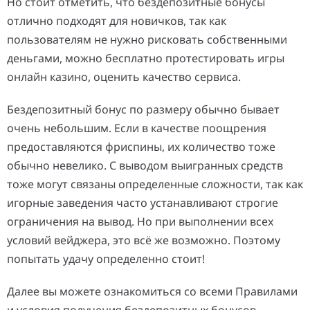
Но стоит отметить, что бездепозитные бонусы
отлично подходят для новичков, так как
пользователям не нужно рисковать собственными
деньгами, можно бесплатно протестировать игры
онлайн казино, оценить качество сервиса.
Бездепозитный бонус по размеру обычно бывает
очень небольшим. Если в качестве поощрения
предоставляются фриспины, их количество тоже
обычно невелико. С выводом выигранных средств
тоже могут связаны определенные сложности, так как
игорные заведения часто устанавливают строгие
ограничения на вывод. Но при выполнении всех
условий вейджера, это всё же возможно. Поэтому
попытать удачу определенно стоит!
Далее вы можете ознакомиться со всеми Правилами
и условия получения бездепозитных бонусов.