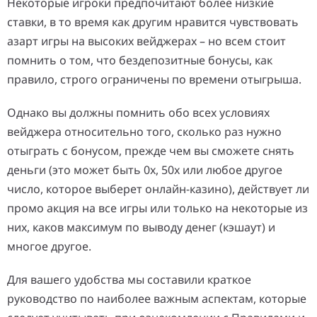
Некоторые игроки предпочитают более низкие
ставки, в то время как другим нравится чувствовать
азарт игры на высоких вейджерах – но всем стоит
помнить о том, что бездепозитные бонусы, как
правило, строго ограничены по времени отыгрыша.
Однако вы должны помнить обо всех условиях
вейджера относительно того, сколько раз нужно
отыграть с бонусом, прежде чем вы сможете снять
деньги (это может быть 0x, 50x или любое другое
число, которое выберет онлайн-казино), действует ли
промо акция на все игры или только на некоторые из
них, каков максимум по выводу денег (кэшаут) и
многое другое.
Для вашего удобства мы составили краткое
руководство по наиболее важным аспектам, которые