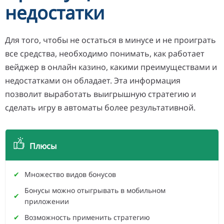
недостатки
Для того, чтобы не остаться в минусе и не проиграть
все средства, необходимо понимать, как работает
вейджер в онлайн казино, какими преимуществами и
недостатками он обладает. Эта информация
позволит выработать выигрышную стратегию и
сделать игру в автоматы более результативной.
Плюсы
Множество видов бонусов
Бонусы можно отыгрывать в мобильном
приложении
Возможность применить стратегию