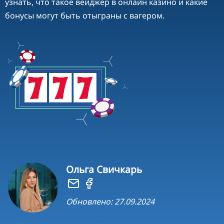
узнать, что такое вейджер в онлайн казино и какие
бонусы могут быть отыграны с вагером.
Ольга Свичкарь
Обновлено: 27.09.2024