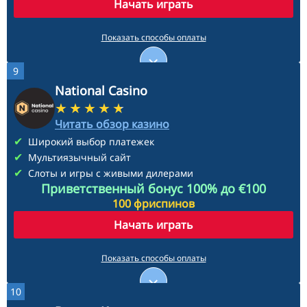
Начать играть
Способы оплаты
Показать способы оплаты
9
См. больше
National Casino
Читать обзор казино
Широкий выбор платежек
Мультиязычный сайт
Слоты и игры с живыми дилерами
Приветственный бонус 100% до €100
100 фриспинов
Начать играть
Способы оплаты
Показать способы оплаты
10
См. больше