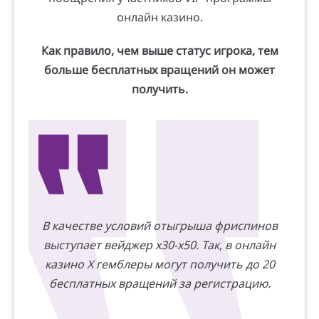
онлайн казино.
Как правило, чем выше статус игрока, тем
больше бесплатных вращений он может
получить.
В качестве условий отыгрыша фриспинов
выступает вейджер х30-х50. Так, в онлайн
казино X гемблеры могут получить до 20
бесплатных вращений за регистрацию.