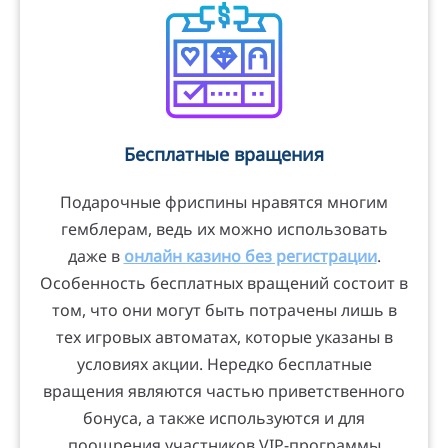
Бесплатные вращения
Подарочные фриспины нравятся многим
гемблерам, ведь их можно использовать
даже в
онлайн казино без регистрации
.
Особенность бесплатных вращений состоит в
том, что они могут быть потрачены лишь в
тех игровых автоматах, которые указаны в
условиях акции. Нередко бесплатные
вращения являются частью приветственного
бонуса, а также используются и для
поощрения участников VIP-программы