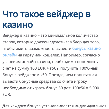
Что такое вейджер в
казино
Вейджер в казино – это минимальное количество
ставок, которые должен сделать гемблер для того,
чтобы иметь возможность вывести
бонусы казино
онлайн
на карту или кошелек. Например, согласно
условиям онлайн казино, необходимо пополнить
счет на сумму 100 EUR, чтобы получить 100%-ный
бонус с вейджером х50. Прежде, чем попытаться
вывести бонусные средства со счета игроку
необходимо отыграть бонус 50 раз: 100х50 = 5 000
EUR.
Для каждого бонуса устанавливается индивидуальная