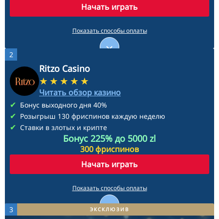
Начать играть
Способы оплаты
Показать способы оплаты
2
См. больше
Ritzo Casino
Читать обзор казино
Бонус выходного дня 40%
Розыгрыш 130 фриспинов каждую неделю
Ставки в злотых и крипте
Бонус 225% до 5000 zl
300 фриспинов
Начать играть
Способы оплаты
Показать способы оплаты
3
ЭКСКЛЮЗИВ
См. больше