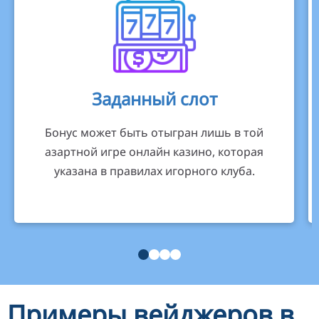
Заданный слот
Бонус может быть отыгран лишь в той
азартной игре онлайн казино, которая
указана в правилах игорного клуба.
Примеры вейджеров в