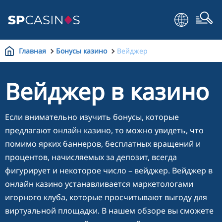
Главная
Бонусы казино
Вейджер
Вейджер в казино
Если внимательно изучить бонусы, которые
предлагают онлайн казино, то можно увидеть, что
помимо ярких баннеров, бесплатных вращений и
процентов, начисляемых за депозит, всегда
фигурирует и некоторое число – вейджер. Вейджер в
онлайн казино устанавливается маркетологами
игорного клуба, которые просчитывают выгоду для
виртуальной площадки. В нашем обзоре вы сможете