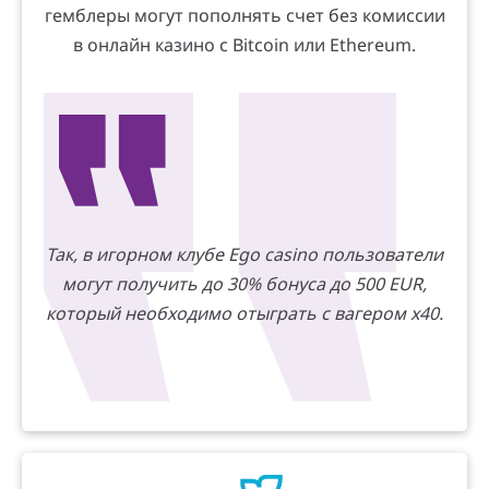
гемблеры могут пополнять счет без комиссии
в онлайн казино с Bitcoin или Ethereum.
Так, в игорном клубе Ego casino пользователи
могут получить до 30% бонуса до 500 EUR,
который необходимо отыграть с вагером х40.