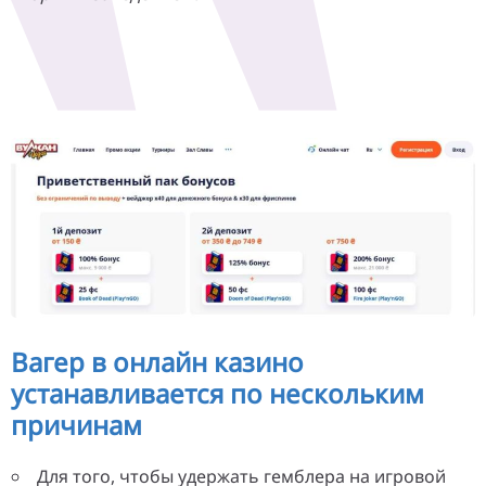
Вагер в онлайн казино
устанавливается по нескольким
причинам
Для того, чтобы удержать гемблера на игровой