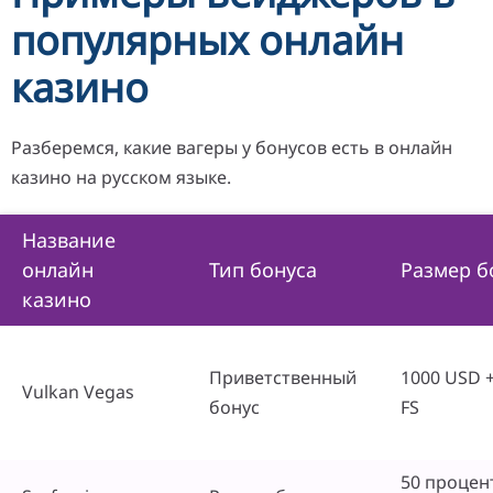
популярных онлайн
казино
Разберемся, какие вагеры у бонусов есть в онлайн
казино на русском языке.
Название
онлайн
Тип бонуса
Размер б
казино
Приветственный
1000 USD +
Vulkan Vegas
бонус
FS
50 процен