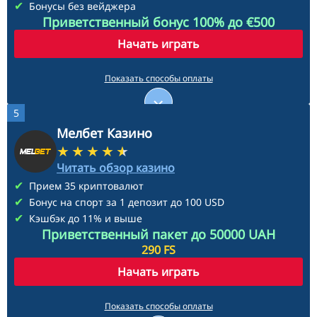
Бонусы без вейджера
Приветственный бонус 100% до €500
Начать играть
Способы оплаты
Показать способы оплаты
5
См. больше
Мелбет Казино
Читать обзор казино
Прием 35 криптовалют
Бонус на спорт за 1 депозит до 100 USD
Кэшбэк до 11% и выше
Приветственный пакет до 50000 UAH
290 FS
Начать играть
Способы оплаты
Показать способы оплаты