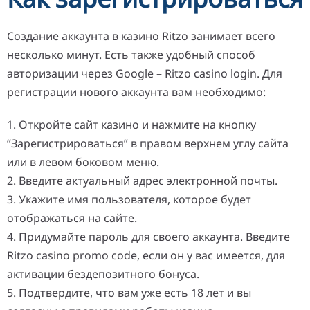
Создание аккаунта в казино Ritzo занимает всего
несколько минут. Есть также удобный способ
авторизации через Google – Ritzo casino login. Для
регистрации нового аккаунта вам необходимо:
Откройте сайт казино и нажмите на кнопку
“Зарегистрироваться” в правом верхнем углу сайта
или в левом боковом меню.
Введите актуальный адрес электронной почты.
Укажите имя пользователя, которое будет
отображаться на сайте.
Придумайте пароль для своего аккаунта. Введите
Ritzo casino promo code, если он у вас имеется, для
активации бездепозитного бонуса.
Подтвердите, что вам уже есть 18 лет и вы