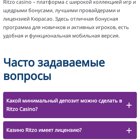
Ritzo casino – платформа с широкой коллекцией игр и
щедрыми бонусами, лучшими провайдерами и
лицензией Кюрасао. Здесь отличная бонусная
программа для новичков и активных игроков, есть
удобная и функциональная мобильная версия.
Часто задаваемые
вопросы
Какой минимальный депозит можно сделать в
Ritzo Casino?
Казино Ritzo имеет лицензию?
Минимально вы сможете пополнить на 5 евро.
Обратите внимание на то, что большинство