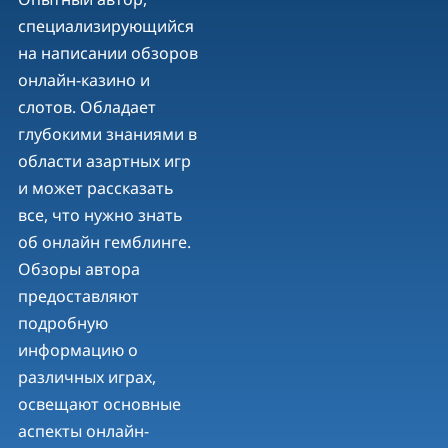
специализирующийся
на написании обзоров
онлайн-казино и
слотов. Обладает
глубокими знаниями в
области азартных игр
и может рассказать
все, что нужно знать
об онлайн гемблинге.
Обзоры автора
предоставляют
подробную
информацию о
различных играх,
освещают основные
аспекты онлайн-