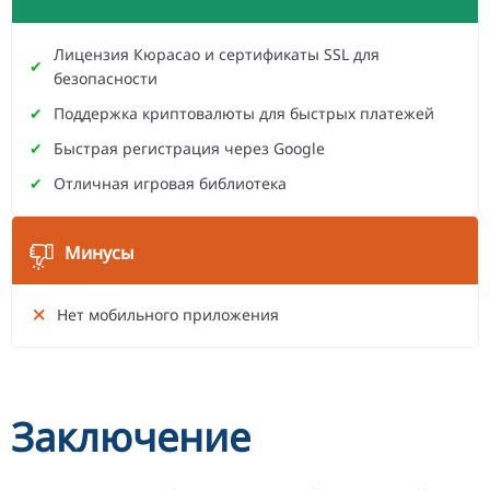
Лицензия Кюрасао и сертификаты SSL для
безопасности
Поддержка криптовалюты для быстрых платежей
Быстрая регистрация через Google
Отличная игровая библиотека
Минусы
Нет мобильного приложения
Заключение