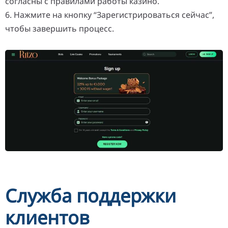
согласны с правилами работы казино.
Нажмите на кнопку “Зарегистрироваться сейчас”,
чтобы завершить процесс.
Служба поддержки
клиентов