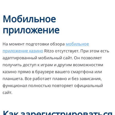
Мобильное
приложение
На момент подготовки обзора
мобильное
приложение казино
Ritzo отсутствует. При этом есть
адаптированный мобильный сайт. Он позволяет
получить доступ к играм и другим возможностям
казино прямо в браузере вашего смартфона или
планшета. Все работает плавно и без зависания,
функционал полностью повторяет официальный
сайт.
Как зарегистрироваться