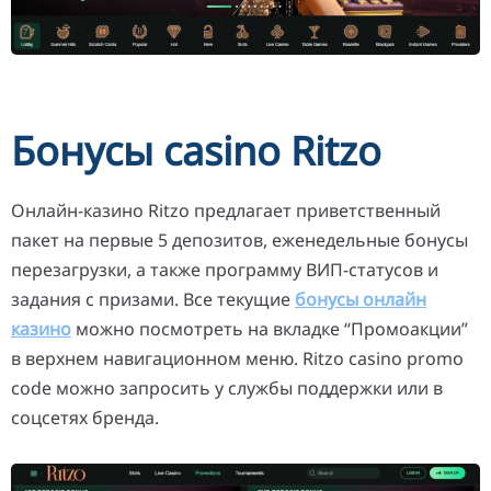
Бонусы casino Ritzo
Онлайн-казино Ritzo предлагает приветственный
пакет на первые 5 депозитов, еженедельные бонусы
перезагрузки, а также программу ВИП-статусов и
задания с призами. Все текущие
бонусы онлайн
казино
можно посмотреть на вкладке “Промоакции”
в верхнем навигационном меню. Ritzo casino promo
code можно запросить у службы поддержки или в
соцсетях бренда.