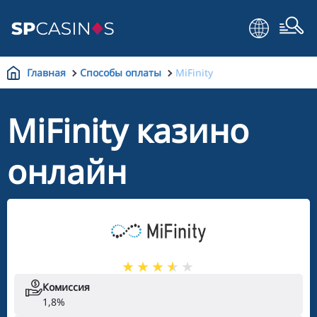
Главная
Способы оплаты
MiFinity
MiFinity казино
онлайн
Комиссия
1,8%