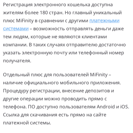
Регистрация электронного кошелька доступна
жителям более 180 стран. Но главный уникальный
плюс MiFinity в сравнении с другими
платежными
системами
– возможность отправлять деньги даже
тем людям, которые не являются клиентами
компании. В таких случаях отправителю достаточно
указать электронную почту или телефонный номер
получателя.
Отдельный плюс для пользователей MiFinity –
наличие официального мобильного приложения.
Процедуру регистрации, внесение депозитов и
другие операции можно проводить прямо с
телефона. ПО доступно пользователям Android и iOS.
Ссылка для скачивания есть прямо на сайте
платежной системы.