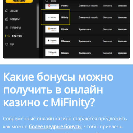
Какие бонусы можно
получить в онлайн
казино с MiFinity?
Современные онлайн казино стараются предложить
как можно
более щедрые бонусы
, чтобы привлечь