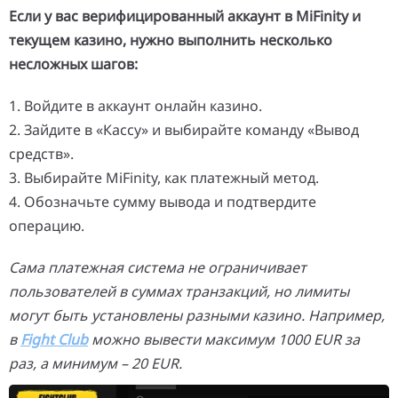
Если у вас верифицированный аккаунт в MiFinity и
текущем казино, нужно выполнить несколько
несложных шагов:
Войдите в аккаунт онлайн казино.
Зайдите в «Кассу» и выбирайте команду «Вывод
средств».
Выбирайте MiFinity, как платежный метод.
Обозначьте сумму вывода и подтвердите
операцию.
Сама платежная система не ограничивает
пользователей в суммах транзакций, но лимиты
могут быть установлены разными казино. Например,
в
Fight Club
можно вывести максимум 1000 EUR за
раз, а минимум – 20 EUR.