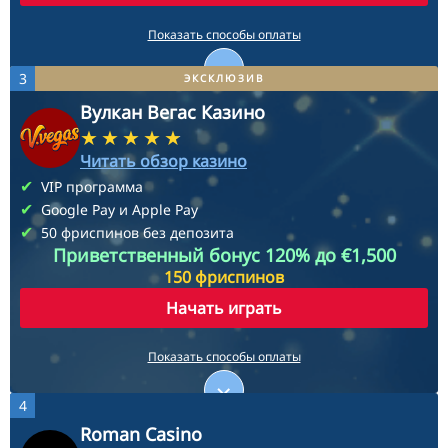
Способы оплаты
Показать способы оплаты
3
ЭКСКЛЮЗИВ
См. больше
Вулкан Вегас Казино
Читать обзор казино
VIP программа
Google Pay и Apple Pay
50 фриспинов без депозита
Приветственный бонус 120% до €1,500
150 фриспинов
Начать играть
Способы оплаты
Показать способы оплаты
4
См. больше
Roman Casino