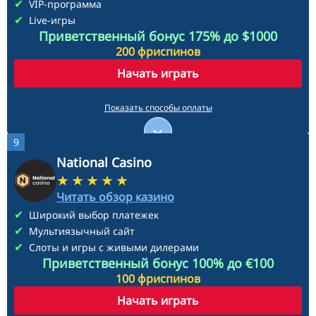
VIP-программа
Live-игры
Приветственный бонус 175% до $1000
200 фриспинов
Начать играть
Способы оплаты
Показать способы оплаты
9
См. больше
National Casino
Читать обзор казино
Широкий выбор платежек
Мультиязычный сайт
Слоты и игры с живыми дилерами
Приветственный бонус 100% до €100
100 фриспинов
Начать играть