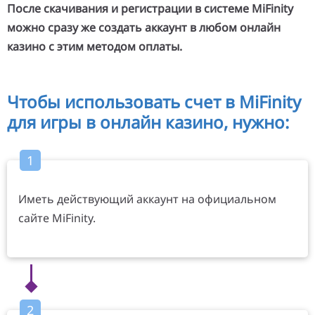
После скачивания и регистрации в системе MiFinity
можно сразу же создать аккаунт в любом онлайн
казино с этим методом оплаты.
Чтобы использовать счет в MiFinity
для игры в онлайн казино, нужно:
1
Иметь действующий аккаунт на официальном
сайте MiFinity.
2