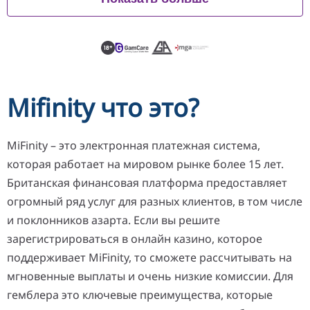
Mifinity что это?
MiFinity – это электронная платежная система,
которая работает на мировом рынке более 15 лет.
Британская финансовая платформа предоставляет
огромный ряд услуг для разных клиентов, в том числе
и поклонников азарта. Если вы решите
зарегистрироваться в онлайн казино, которое
поддерживает MiFinity, то сможете рассчитывать на
мгновенные выплаты и очень низкие комиссии. Для
гемблера это ключевые преимущества, которые