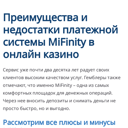
Преимущества и
недостатки платежной
системы MiFinity в
онлайн казино
Сервис уже почти два десятка лет радует своих
клиентов высоким качеством услуг. Гемблеры также
отмечают, что именно MiFinity – одна из самых
комфортных площадок для денежных операций.
Через нее вносить депозиты и снимать деньги не
просто быстро, но и выгодно.
Рассмотрим все плюсы и минусы