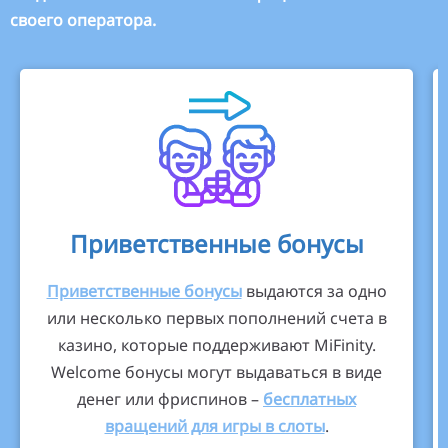
своего оператора.
Приветственные бонусы
Приветственные бонусы
выдаются за одно
или несколько первых пополнений счета в
казино, которые поддерживают MiFinity.
Welcome бонусы могут выдаваться в виде
денег или фриспинов –
бесплатных
вращений для игры в слоты
.