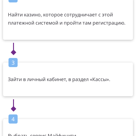
Найти казино, которое сотрудничает с этой
платежной системой и пройти там регистрацию.
3
Зайти в личный кабинет, в раздел «Кассы».
4
Выбрать сервис Mайфинити.