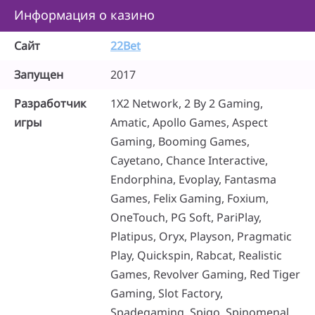
Информация о казино
Сайт
22Bet
Запущен
2017
Разработчик
1X2 Network, 2 By 2 Gaming,
игры
Amatic, Apollo Games, Aspect
Gaming, Booming Games,
Cayetano, Chance Interactive,
Endorphina, Evoplay, Fantasma
Games, Felix Gaming, Foxium,
OneTouch, PG Soft, PariPlay,
Platipus, Oryx, Playson, Pragmatic
Play, Quickspin, Rabcat, Realistic
Games, Revolver Gaming, Red Tiger
Gaming, Slot Factory,
Spadegaming, Spigo, Spinomenal,