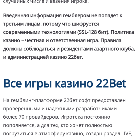
случайных числе и везения игрока.
Введенная информация гемблером не попадет к
третьим лицам, потому что шифруется
современными технологиями (SSL-128 бит). Политика
казино – честная и ответственная игра. Правила
должны соблюдаться и резидентами азартного клуба,
и администрацией казино 22бет.
Все игры казино 22Bet
На гемблинг-платформе 22бет софт предоставлен
проверенными и надежными разработчиками –
более 70 провайдеров. Игротека постоянно
пополняется, а для тех, кто хочет полностью
погрузиться в атмосферу казино, создан раздел LIVE,