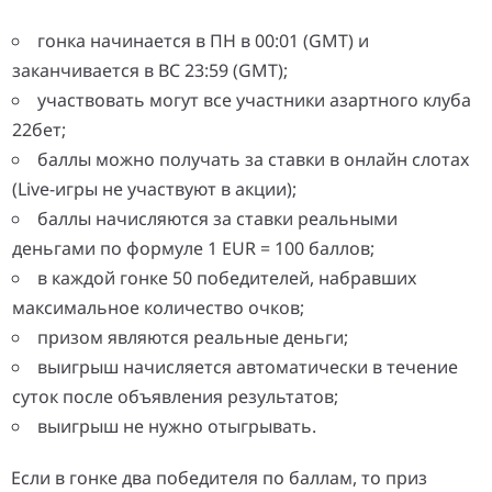
гонка начинается в ПН в 00:01 (GMT) и
заканчивается в ВС 23:59 (GMT);
участвовать могут все участники азартного клуба
22бет;
баллы можно получать за ставки в онлайн слотах
(Live-игры не участвуют в акции);
баллы начисляются за ставки реальными
деньгами по формуле 1 EUR = 100 баллов;
в каждой гонке 50 победителей, набравших
максимальное количество очков;
призом являются реальные деньги;
выигрыш начисляется автоматически в течение
суток после объявления результатов;
выигрыш не нужно отыгрывать.
Если в гонке два победителя по баллам, то приз