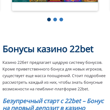
Бонусы казино 22bet
Казино 22бет предлагает щедрую систему бонусов.
Кроме приветственного бонуса для новых игроков,
существует еще масса поощрений. Стоит подробнее
рассмотреть каждый из них, чтобы знать бонусные
возможности на гемблинг-платформе 22bet.
Безупречный старт с 22bet – Бонус
на первый депозит в казино