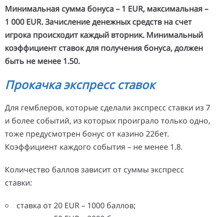
Минимальная сумма бонуса – 1 EUR, максимальная –
1 000 EUR. Зачисление денежных средств на счет
игрока происходит каждый вторник. Минимальный
коэффициент ставок для получения бонуса, должен
быть не менее 1.50.
Прокачка экспресс ставок
Для гемблеров, которые сделали экспресс ставки из 7
и более событий, из которых проиграло только одно,
тоже предусмотрен бонус от казино 22бет.
Коэффициент каждого события – не менее 1.8.
Количество баллов зависит от суммы экспресс
ставки:
ставка от 20 EUR – 1000 баллов;