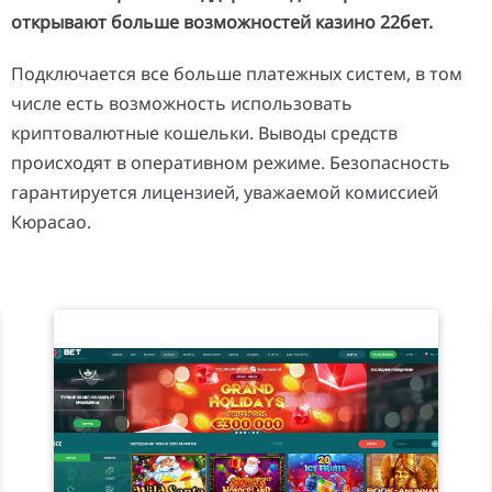
открывают больше возможностей казино 22бет.
Подключается все больше платежных систем, в том
числе есть возможность использовать
криптовалютные кошельки. Выводы средств
происходят в оперативном режиме. Безопасность
гарантируется лицензией, уважаемой комиссией
Кюрасао.