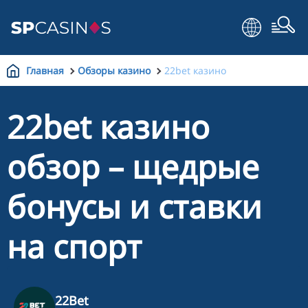
Главная
Обзоры казино
22bet казино
22bet казино
обзор – щедрые
бонусы и ставки
на спорт
22Bet