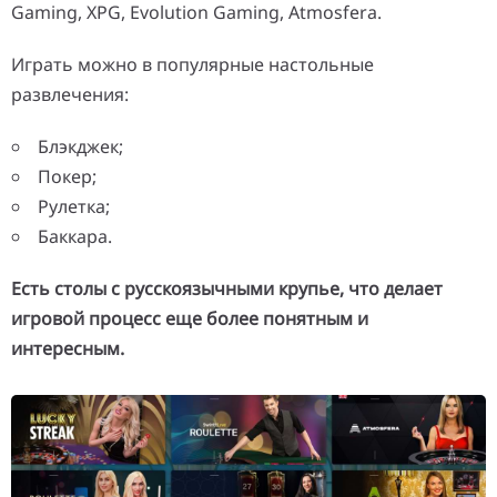
Gaming, XPG, Evolution Gaming, Atmosfera.
Играть можно в популярные настольные
развлечения:
Блэкджек;
Покер;
Рулетка;
Баккара.
Есть столы с русскоязычными крупье, что делает
игровой процесс еще более понятным и
интересным.