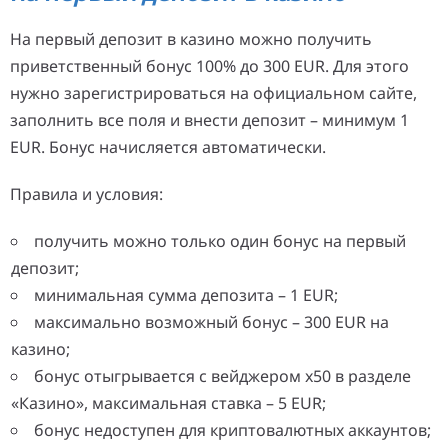
На первый депозит в казино можно получить
приветственный бонус 100% до 300 EUR. Для этого
нужно зарегистрироваться на официальном сайте,
заполнить все поля и внести депозит – минимум 1
EUR. Бонус начисляется автоматически.
Правила и условия:
получить можно только один бонус на первый
депозит;
минимальная сумма депозита – 1 EUR;
максимально возможный бонус – 300 EUR на
казино;
бонус отыгрывается с вейджером х50 в разделе
«Казино», максимальная ставка – 5 EUR;
бонус недоступен для криптовалютных аккаунтов;