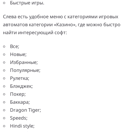
Быстрые игры.
Слева есть удобное меню с категориями игровых
автоматов категории «Казино», где можно быстро
найти интересующий софт:
Все;
Новые;
Избранные;
Популярные;
Рулетка;
Блэкджек;
Покер;
Баккара;
Dragon Tiger;
Speeds;
Hindi style;