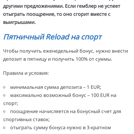
другими предложениями. Если гемблер не успеет
отыграть поощрение, то оно сгорит вместе с
выигрышами.
Пятничный Reload на спорт
Чтобы получить еженедельный бонус, нужно внести
депозит в пятницу и получить 100% от суммы.
Правила и условия:
минимальная сумма депозита – 1 EUR;
максимально возможный бонус – 100 EUR на
спорт;
поощрение начисляется на бонусный счет для
спортивных ставок;
отыграть сумму бонуса нужно в 3-кратном