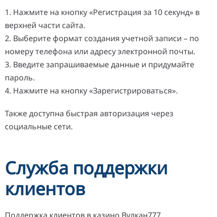
Нажмите на кнопку «Регистрация за 10 секунд» в
верхней части сайта.
Выберите формат создания учетной записи – по
номеру телефона или адресу электронной почты.
Введите запрашиваемые данные и придумайте
пароль.
Нажмите на кнопку «Зарегистрироваться».
Также доступна быстрая авторизация через
социальные сети.
Служба поддержки
клиентов
Поддержка клиентов в казино Вулкан777