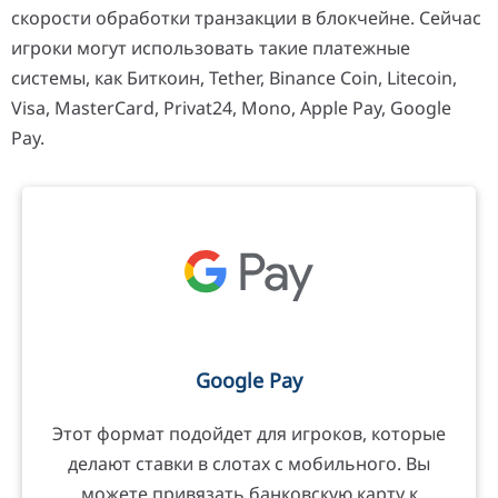
скорости обработки транзакции в блокчейне. Сейчас
игроки могут использовать такие платежные
системы, как Биткоин, Tether, Binance Coin, Litecoin,
Visa, MasterCard, Privat24, Mono, Apple Pay, Google
Pay.
Google Pay
Этот формат подойдет для игроков, которые
делают ставки в слотах с мобильного. Вы
можете привязать банковскую карту к