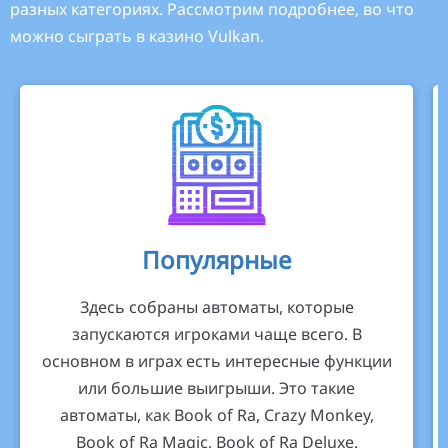
разных категориях. Рассмотрим подробнее, во что
можно сыграть в казино Vulkan.
Популярные
Здесь собраны автоматы, которые
запускаются игроками чаще всего. В
основном в играх есть интересные функции
или большие выигрыши. Это такие
автоматы, как Book of Ra, Crazy Monkey,
Book of Ra Magic, Book of Ra Deluxe.