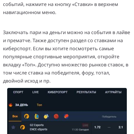
событий, нажмите на кнопку «Ставки» в верхнем
навигационном меню.
Заключать пари на деньги можно на события в лайве
и прематче. Также доступен раздел со ставками на
киберспорт. Если вы хотите посмотреть самые
популярные спортивные мероприятия, откройте
вкладку «Топ». Доступно множество рынков ставок, в
том числе ставка на победителя, фору, тотал,
двойной исход и пр.