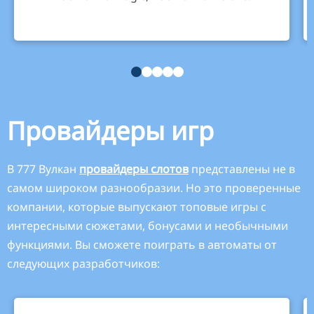
Провайдеры игр
В 777 Вулкан
провайдеры слотов
представлены не в
самом широком разнообразии. Но это проверенные
компании, которые выпускают топовые игры с
интересными сюжетами, бонусами и необычными
функциями. Вы сможете поиграть в автоматы от
следующих разработчиков: