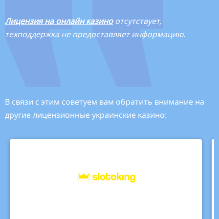
Лицензия на онлайн казино
отсутствует,
техподдержка не предоставляет информацию.
В связи с этим советуем вам обратить внимание на
другие лицензионные украинские казино: