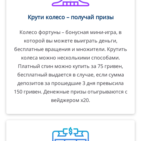
Крути колесо – получай призы
Колесо фортуны – бонусная мини-игра, в
которой вы можете выиграть деньги,
бесплатные вращения и множители. Крутить
колеса можно несколькими способами.
Платный спин можно купить за 75 гривен,
бесплатный выдается в случае, если сумма
депозитов за прошедшие 3 дня превысила
150 гривен. Денежные призы отыгрываются с
вейджером х20.