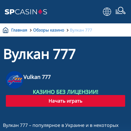
Главная
Обзоры казино
Вулкан 777
Вулкан 777
Vulkan 777
КАЗИНО БЕЗ ЛИЦЕНЗИИ!
Начать играть
Вулкан 777 – популярное в Украине и в некоторых