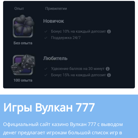
Игры Вулкан 777
Официальный сайт казино Вулкан 777 с выводом
денег предлагает игрокам большой список игр в