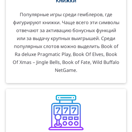
Книжки
Популярные игры среди гемблеров, где
фигурируют книжки. Чаще всего эти символы
отвечают за активацию бонусных функций
или за выдачу крупных выигрышей. Среди
популярных слотов можно выделить Book of
Ra deluxe Pragmatic Play, Book Of Elves, Book
Of Xmas – Jingle Bells, Book of Fate, Wild Buffalo
NetGame.