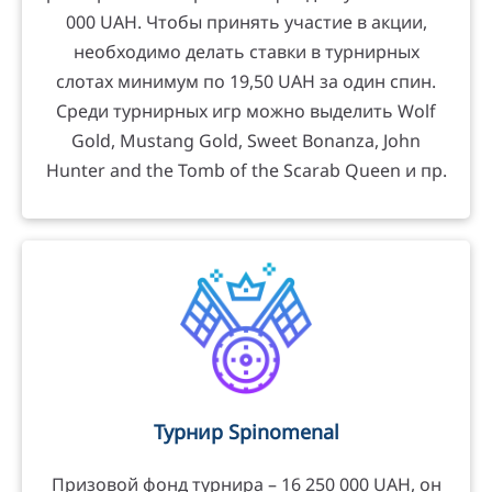
000 UAH. Чтобы принять участие в акции,
необходимо делать ставки в турнирных
слотах минимум по 19,50 UAH за один спин.
Среди турнирных игр можно выделить Wolf
Gold, Mustang Gold, Sweet Bonanza, John
Hunter and the Tomb of the Scarab Queen и пр.
Турнир Spinomenal
Призовой фонд турнира – 16 250 000 UAH, он