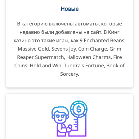
Новые
В категорию включены автоматы, которые
недавно были добавлены на сайт. В Кинг
казино это такие игры, как 9 Enchanted Beans,
Massive Gold, Sevens Joy, Coin Charge, Grim
Reaper Supermatch, Halloween Charms, Fire
Coins: Hold and Win, Tundra’s Fortune, Book of
Sorcery.