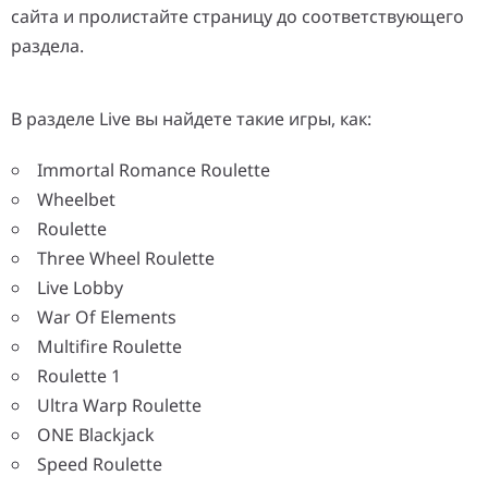
сайта и пролистайте страницу до соответствующего
раздела.
В разделе Live вы найдете такие игры, как:
Immortal Romance Roulette
Wheelbet
Roulette
Three Wheel Roulette
Live Lobby
War Of Elements
Multifire Roulette
Roulette 1
Ultra Warp Roulette
ONE Blackjack
Speed Roulette