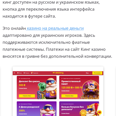
кинг доступен на русском и украинском языках,
кнопка для переключения языка интерфейса
находится в футере сайта.
Это онлайн
казино на реальные деньги
адаптировано для украинских игроков. Здесь
поддерживаются исключительно фиатные
платежные системы. Платежи на сайт Кинг казино
вносятся в гривне без дополнительной конвертации.