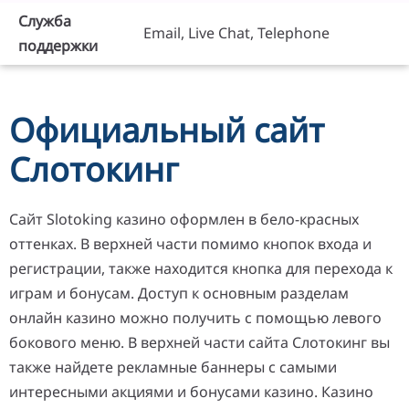
Служба
Email, Live Chat, Telephone
поддержки
Официальный сайт
Cлотокинг
Сайт Slotoking казино оформлен в бело-красных
оттенках. В верхней части помимо кнопок входа и
регистрации, также находится кнопка для перехода к
играм и бонусам. Доступ к основным разделам
онлайн казино можно получить с помощью левого
бокового меню. В верхней части сайта Cлотокинг вы
также найдете рекламные баннеры с самыми
интересными акциями и бонусами казино. Казино