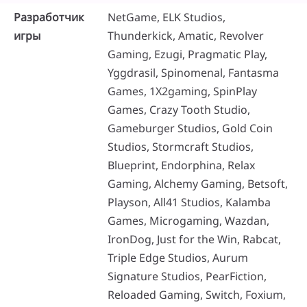
Разработчик
NetGame, ELK Studios,
игры
Thunderkick, Amatic, Revolver
Gaming, Ezugi, Pragmatic Play,
Yggdrasil, Spinomenal, Fantasma
Games, 1X2gaming, SpinPlay
Games, Crazy Tooth Studio,
Gameburger Studios, Gold Coin
Studios, Stormcraft Studios,
Blueprint, Endorphina, Relax
Gaming, Alchemy Gaming, Betsoft,
Playson, All41 Studios, Kalamba
Games, Microgaming, Wazdan,
IronDog, Just for the Win, Rabcat,
Triple Edge Studios, Aurum
Signature Studios, PearFiction,
Reloaded Gaming, Switch, Foxium,