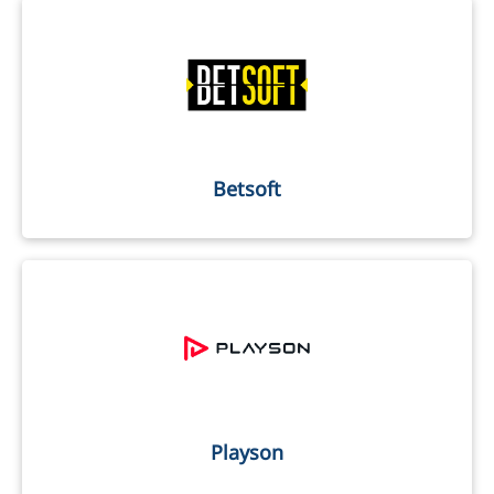
Betsoft
Playson