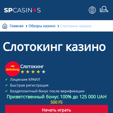
Главная
Обзоры казино
Слотокинг казино
Слотокинг казино
Слотокинг
Лицензия КРАИЛ
Быстрая регистрация
Бездепозитный бонус после верификации
Приветственный бонус 100% до 125 000 UAH
500 FS
Начать играть