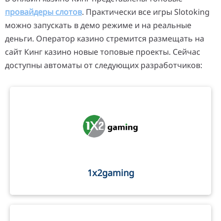
провайдеры слотов
. Практически все игры Slotoking
можно запускать в демо режиме и на реальные
деньги. Оператор казино стремится размещать на
сайт Кинг казино новые топовые проекты. Сейчас
доступны автоматы от следующих разработчиков:
1x2gaming