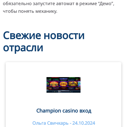
обязательно запустите автомат в режиме “Демо”,
чтобы понять механику.
Свежие новости
отрасли
Champion casino вход
Ольга Свичкарь - 24.10.2024