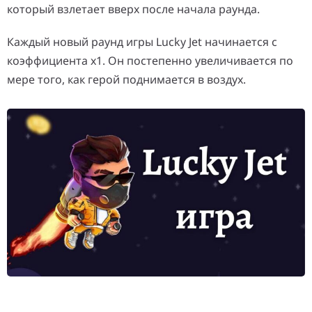
который взлетает вверх после начала раунда.
Каждый новый раунд игры Lucky Jet начинается с
коэффициента х1. Он постепенно увеличивается по
мере того, как герой поднимается в воздух.