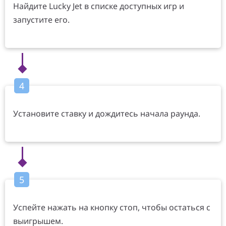
Найдите Lucky Jet в списке доступных игр и
запустите его.
4
Установите ставку и дождитесь начала раунда.
5
Успейте нажать на кнопку стоп, чтобы остаться с
выигрышем.