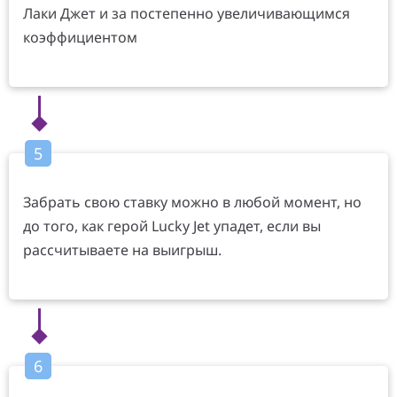
Лаки Джет и за постепенно увеличивающимся
коэффициентом
5
Забрать свою ставку можно в любой момент, но
до того, как герой Lucky Jet упадет, если вы
рассчитываете на выигрыш.
6