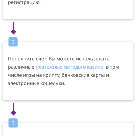
регистрацию.
2
Пополните счет. Вы можете использовать
различные
платежные методы в казино
, в том
числе игры на крипту, банковские карты и
электронные кошельки.
3