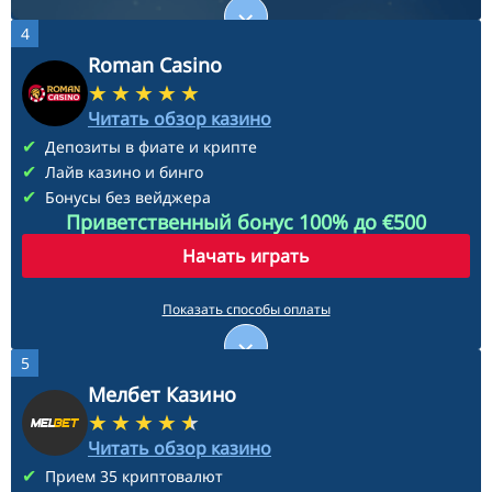
4
См. больше
Roman Casino
Читать обзор казино
Депозиты в фиате и крипте
Лайв казино и бинго
Бонусы без вейджера
Приветственный бонус 100% до €500
Начать играть
Способы оплаты
Показать способы оплаты
5
См. больше
Мелбет Казино
Читать обзор казино
Прием 35 криптовалют