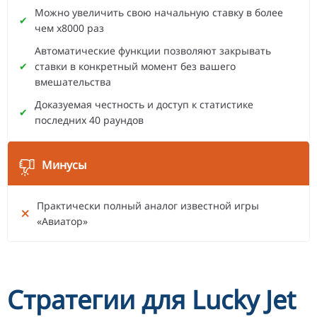
Можно увеличить свою начальную ставку в более
чем х8000 раз
Автоматические функции позволяют закрывать
ставки в конкретный момент без вашего
вмешательства
Доказуемая честность и доступ к статистике
последних 40 раундов
Минусы
Практически полный аналог известной игры
«Авиатор»
Стратегии для Lucky Jet