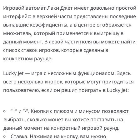
Игровой автомат Лаки Джет имеет довольно простой
интерфейс: в верхней части представлены последние
выпавшие коэффициенты, а в центре отображается
множитель, который применяется к выигрышу в
данный момент. В левой части поля вы можете найти
список ставок игроков, которые сделаны в
конкретном раунде.
Lucky Jet — игра с несложным функционалом. Здесь
всего несколько кнопок, которые могут пригодиться
пользователю, если он решит поиграть в Lucky Jet:
“+” и “-”. Кнопки с плюсом и минусом позволяют
выбрать, сколько монет вы хотите поставить на
данный момент на конкретный игровой раунд.
Ставка. Нажимая на кнопку, вам нужно