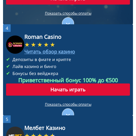
Способы оплаты
Показать способы оплаты
4
См. больше
Roman Casino
Читать обзор казино
Депозиты в фиате и крипте
Лайв казино и бинго
Бонусы без вейджера
Приветственный бонус 100% до €500
Начать играть
Способы оплаты
Показать способы оплаты
5
См. больше
Мелбет Казино