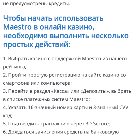
не предусмотрены кредиты.
Чтобы начать использовать
Maestro в онлайн казино,
необходимо выполнить несколько
простых действий:
Выбрать казино с поддержкой Maestro из нашего
рейтинга;
Пройти простую регистрацию на сайте казино со
смартфона или компьютера;
Перейти в раздел «Касса» или «Депозиты», выбрать
в списке платежных систем Maestro;
Указать 16-значный номер карты и 3-значный CVV
код;
Подтвердить транзакцию через 3D Secure;
Дождаться зачисления средств на банковскую