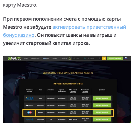
карту Maestro.
При первом пополнении счета с помощью карты
Maestro не забудьте
активировать приветственный
бонус казино
. Он повысит шансы на выигрыш и
увеличит стартовый капитал игрока.