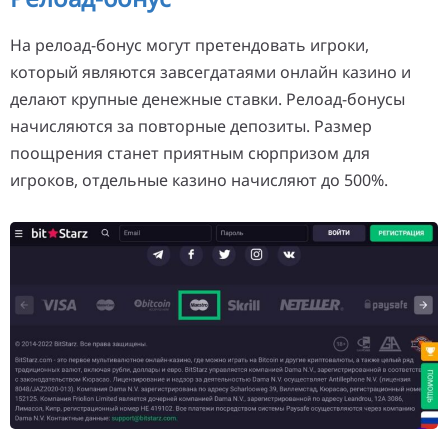
На релоад-бонус могут претендовать игроки,
который являются завсегдатаями онлайн казино и
делают крупные денежные ставки. Релоад-бонусы
начисляются за повторные депозиты. Размер
поощрения станет приятным сюрпризом для
игроков, отдельные казино начисляют до 500%.