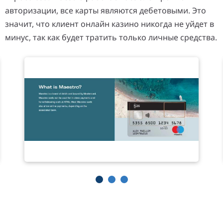
авторизации, все карты являются дебетовыми. Это
значит, что клиент онлайн казино никогда не уйдет в
минус, так как будет тратить только личные средства.