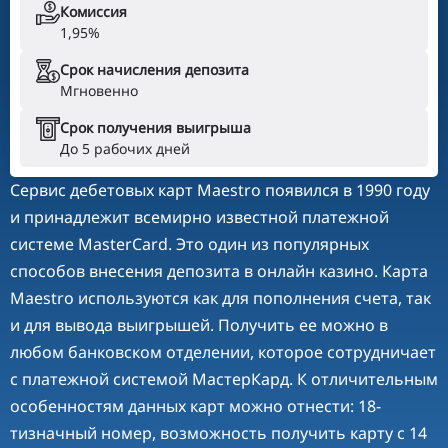
Комиссия
1,95%
Срок начисления депозита
Мгновенно
Срок получения выигрыша
До 5 рабочих дней
Сервис дебетовых карт Maestro появился в 1990 году
и принадлежит всемирно известной платежной
системе MasterCard. Это один из популярных
способов внесения депозита в онлайн казино. Карта
Maestro используются как для пополнения счета, так
и для вывода выигрышей. Получить ее можно в
любом банковском отделении, которое сотрудничает
с платежной системой МастерКард. К отличительным
особенностям данных карт можно отнести: 18-
тизначный номер, возможность получить карту с 14