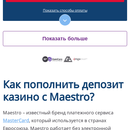
Способы оплаты
Показать способы оплаты
См. больше
Показать больше
Как пополнить депозит
казино с Maestro?
Maestro – известный бренд платежного сервиса
MasterCard
, который используется в странах
Евросоюза. Maestro работает без электронной