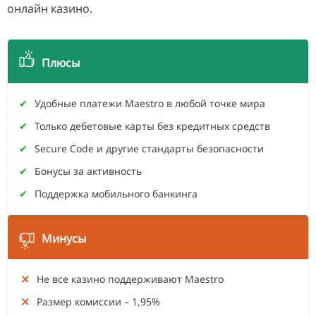
онлайн казино.
Плюсы
Удобные платежи Maestro в любой точке мира
Только дебетовые карты без кредитных средств
Secure Code и другие стандарты безопасности
Бонусы за активность
Поддержка мобильного банкинга
Минусы
Не все казино поддерживают Maestro
Размер комиссии – 1,95%