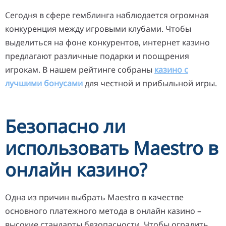
Сегодня в сфере гемблинга наблюдается огромная
конкуренция между игровыми клубами. Чтобы
выделиться на фоне конкурентов, интернет казино
предлагают различные подарки и поощрения
игрокам. В нашем рейтинге собраны
казино с
лучшими бонусами
для честной и прибыльной игры.
Безопасно ли
использовать Maestro в
онлайн казино?
Одна из причин выбрать Maestro в качестве
основного платежного метода в онлайн казино –
высокие стандарты безопасности. Чтобы оградить