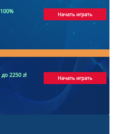
 100%
Начать играть
до 2250 zł
Начать играть
ьше