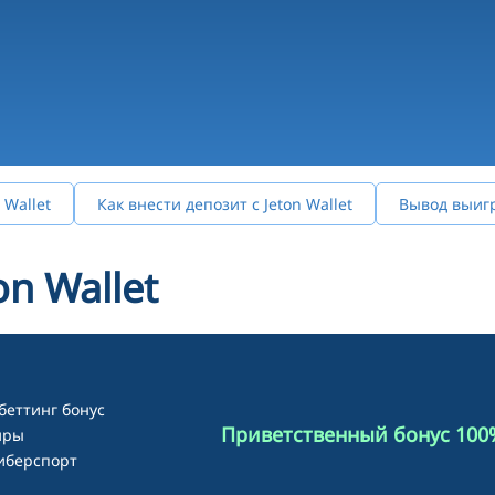
 Wallet
Как внести депозит с Jeton Wallet
Вывод выигр
n Wallet
беттинг бонус
Приветственный бонус 100
иры
киберспорт