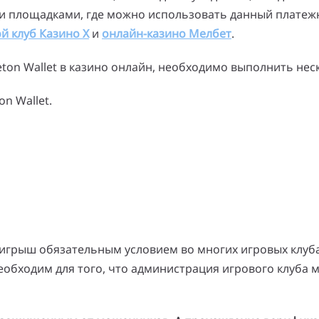
и площадками, где можно использовать данный платежн
й клуб Казино X
и
онлайн-казино Мелбет
.
eton Wallet в казино онлайн, необходимо выполнить не
n Wallet.
ыигрыш обязательным условием во многих игровых клуба
обходим для того, что администрация игрового клуба м