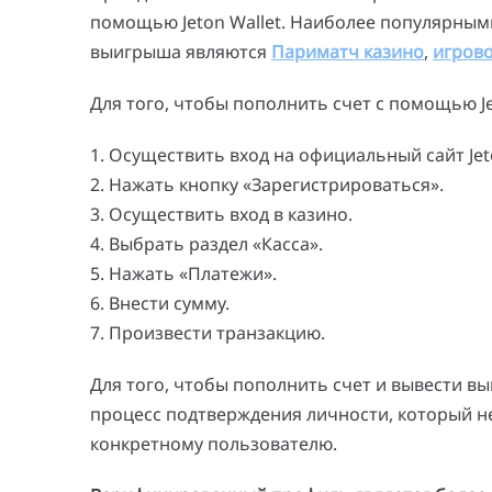
помощью Jeton Wallet. Наиболее популярным
выигрыша являются
Париматч казино
,
игрово
Для того, чтобы пополнить счет с помощью J
Осуществить вход на официальный сайт Jeto
Нажать кнопку «Зарегистрироваться».
Осуществить вход в казино.
Выбрать раздел «Касса».
Нажать «Платежи».
Внести сумму.
Произвести транзакцию.
Для того, чтобы пополнить счет и вывести в
процесс подтверждения личности, который не
конкретному пользователю.