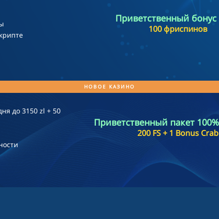
Приветственный бонус
ы
100 фриспинов
 крипте
Способы оплаты
НОВОЕ КАЗИНО
ня до 3150 zl + 50
Приветственный пакет 100% 
200 FS + 1 Bonus Crab
ности
Способы оплаты
См. бол