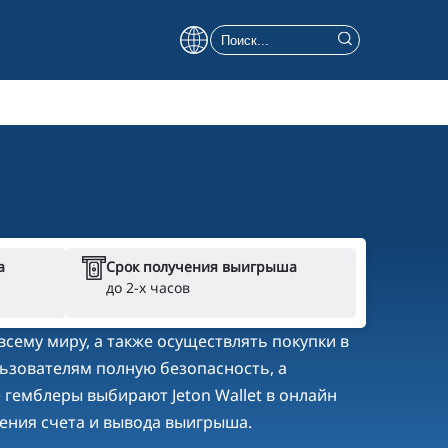
а
Срок получения выигрыша
до 2-х часов
сему миру, а также осуществлять покупки в
льзователям полную безопасность, а
гемблеры выбирают Jeton Wallet в онлайн
нения счета и вывода выигрыша.