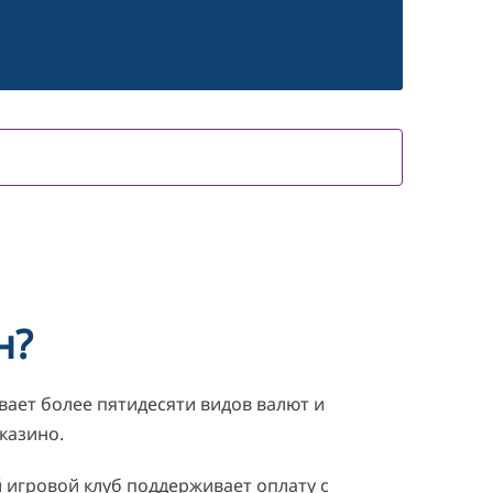
ьше
н?
вает более пятидесяти видов валют и
казино.
 игровой клуб поддерживает оплату с