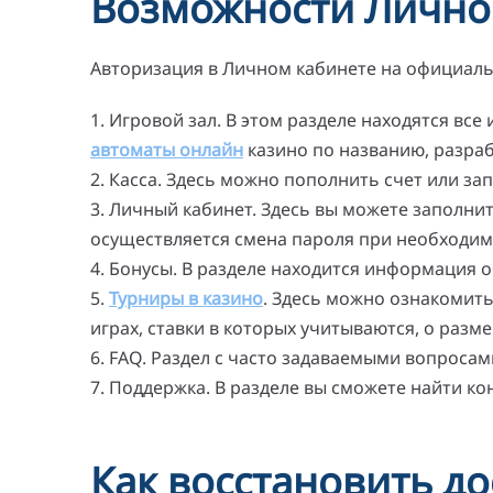
Возможности Лично
Авторизация в Личном кабинете на официаль
Игровой зал. В этом разделе находятся вс
автоматы онлайн
казино по названию, разра
Касса. Здесь можно пополнить счет или за
Личный кабинет. Здесь вы можете заполни
осуществляется смена пароля при необходим
Бонусы. В разделе находится информация о
Турниры в казино
. Здесь можно ознакомить
играх, ставки в которых учитываются, о разме
FAQ. Раздел с часто задаваемыми вопросами
Поддержка. В разделе вы сможете найти кон
Как восстановить д