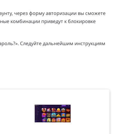
ккаунту, через форму авторизации вы сможете
ьные комбинации приведут к блокировке
пароль?». Следуйте дальнейшим инструкциям