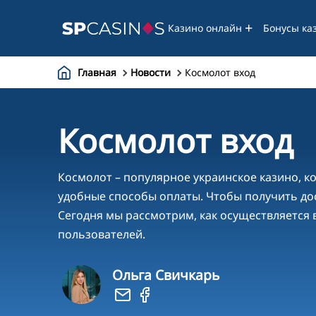
Казино онлайн
Бонусы ка
Главная
Новости
Космолот вход
Космолот вход
Космолот – популярное украинское казино, к
удобные способы оплаты. Чтобы получить до
Сегодня мы рассмотрим, как осуществляется 
пользователей.
Ольга Свичкарь