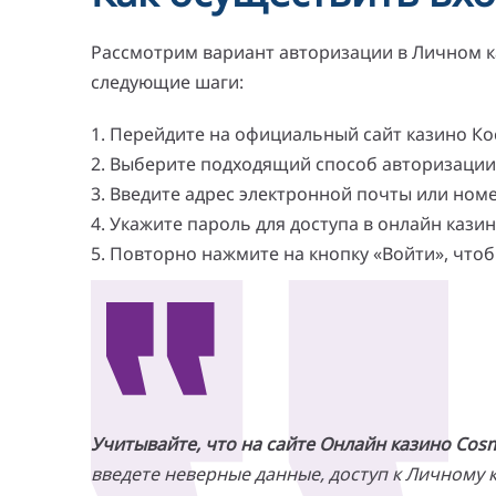
Рассмотрим вариант авторизации в Личном ка
следующие шаги:
Перейдите на официальный сайт казино Кос
Выберите подходящий способ авторизации 
Введите адрес электронной почты или номе
Укажите пароль для доступа в онлайн кази
Повторно нажмите на кнопку «Войти», чтоб
Учитывайте, что на сайте Онлайн казино Cos
введете неверные данные, доступ к Личному 