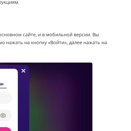
рукциям.
сновном сайте, и в мобильной версии. Вы
мо нажать на кнопку «Войти», далее нажать на