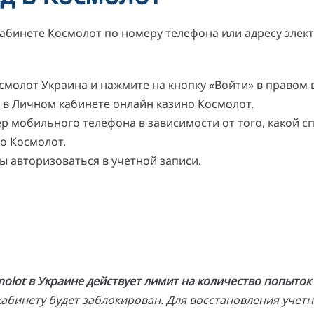
бинете Космолот по номеру телефона или адресу элект
молот Украина и нажмите на кнопку «Войти» в правом в
в Личном кабинете онлайн казино Космолот.
р мобильного телефона в зависимости от того, какой 
но Космолот.
ы авторизоваться в учетной записи.
molot в Украине действует лимит на количество попыток
кабинету будет заблокирован. Для восстановления учетн