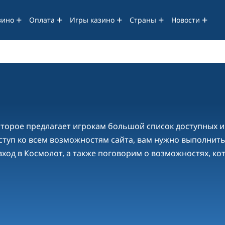
зино
Оплата
Игры казино
Страны
Новости
оторое предлагает игрокам большой список доступных 
ступ ко всем возможностям сайта, вам нужно выполнить
вход в Космолот, а также поговорим о возможностях, к