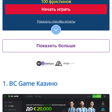
100 фриспинов
Начать играть
Способы оплаты
Показать способы оплаты
См. больше
Показать больше
1. BC Game Казино