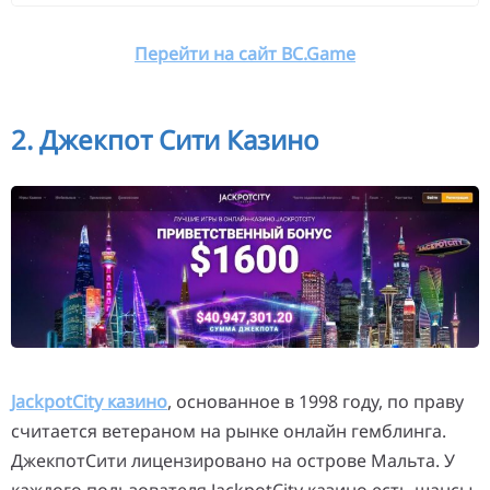
Перейти на сайт BC.Game
2. Джекпот Сити Казино
JackpotCity казино
, основанное в 1998 году, по праву
считается ветераном на рынке онлайн гемблинга.
ДжекпотСити лицензировано на острове Мальта. У