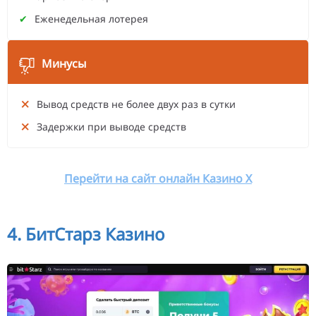
Еженедельная лотерея
Минусы
Вывод средств не более двух раз в сутки
Задержки при выводе средств
Перейти на сайт онлайн Казино Х
4. БитCтарз Казино