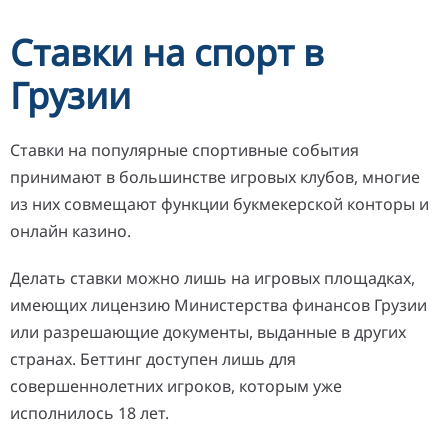
Ставки на спорт в
Грузии
Ставки на популярные спортивные события
принимают в большинстве игровых клубов, многие
из них совмещают функции букмекерской конторы и
онлайн казино.
Делать ставки можно лишь на игровых площадках,
имеющих лицензию Министерства финансов Грузии
или разрешающие документы, выданные в других
странах. Беттинг доступен лишь для
совершеннолетних игроков, которым уже
исполнилось 18 лет.