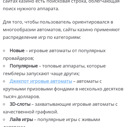
сайтах казино есть поисковая строка, облегчающая
поиск нужного аппарата.
Для того, чтобы пользователь ориентировался в
многообразии автоматов, сайты казино применяют
распределение игр по категориям:
Новые
– игровые автоматы от популярных
провайдеров;
Популярные
– топовые аппараты, которые
гемблеры запускают чаще других;
Джекпот игровые автоматы
– автоматы с
крупными призовыми фондами в несколько десятков
тысяч долларов.
3D-слоты
– захватывающие игровые автоматы с
качественной графикой.
Лайв игры
– популярные игры с живыми