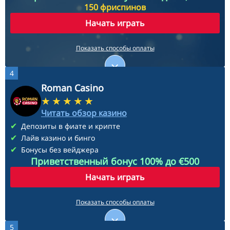
150 фриспинов
Начать играть
Способы оплаты
Показать способы оплаты
4
См. больше
Roman Casino
Читать обзор казино
Депозиты в фиате и крипте
Лайв казино и бинго
Бонусы без вейджера
Приветственный бонус 100% до €500
Начать играть
Способы оплаты
Показать способы оплаты
5