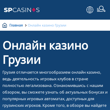
Главная
Онлайн казино Грузии
Онлайн казино
Грузии
Грузия отличается многообразием онлайн казино,
ведь деятельность игровых клубов в стране
полностью легализована. Ознакомившись с нашим
обзором, вы сможете узнать об актуальных бонусах и
популярных игровых автоматах, доступных для
грузинских игроков. Кроме того, в обзоре вы найдете