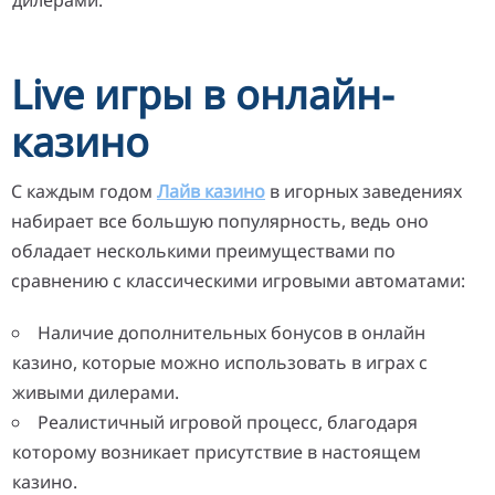
дилерами.
Live игры в онлайн-
казино
С каждым годом
Лайв казино
в игорных заведениях
набирает все большую популярность, ведь оно
обладает несколькими преимуществами по
сравнению с классическими игровыми автоматами:
Наличие дополнительных бонусов в онлайн
казино, которые можно использовать в играх с
живыми дилерами.
Реалистичный игровой процесс, благодаря
которому возникает присутствие в настоящем
казино.