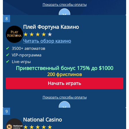
Способы оплаты
Показать способы оплаты
8
См. больше
Плей Фортуна Казино
Читать обзор казино
3500+ автоматов
VIP-программа
Live-игры
Приветственный бонус 175% до $1000
200 фриспинов
Начать играть
Способы оплаты
Показать способы оплаты
9
См. больше
National Casino