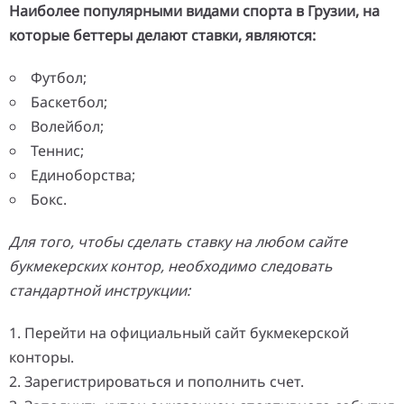
Наиболее популярными видами спорта в Грузии, на
которые беттеры делают ставки, являются:
Футбол;
Баскетбол;
Волейбол;
Теннис;
Единоборства;
Бокс.
Для того, чтобы сделать ставку на любом сайте
букмекерских контор, необходимо следовать
стандартной инструкции:
Перейти на официальный сайт букмекерской
конторы.
Зарегистрироваться и пополнить счет.