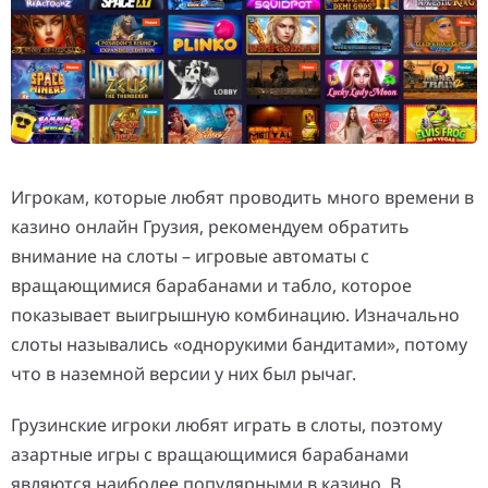
Игрокам, которые любят проводить много времени в
казино онлайн Грузия, рекомендуем обратить
внимание на слоты – игровые автоматы с
вращающимися барабанами и табло, которое
показывает выигрышную комбинацию. Изначально
слоты назывались «однорукими бандитами», потому
что в наземной версии у них был рычаг.
Грузинские игроки любят играть в слоты, поэтому
азартные игры с вращающимися барабанами
являются наиболее популярными в казино. В