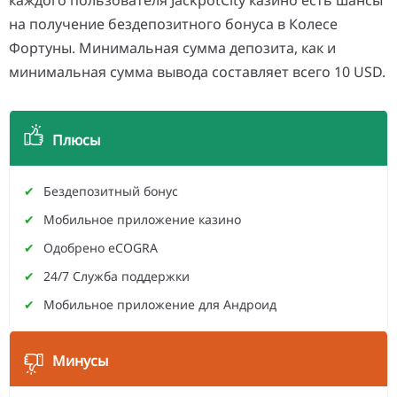
каждого пользователя JackpotCity казино есть шансы
на получение бездепозитного бонуса в Колесе
Фортуны. Минимальная сумма депозита, как и
минимальная сумма вывода составляет всего 10 USD.
Плюсы
Бездепозитный бонус
Мобильное приложение казино
Одобрено eCOGRA
24/7 Служба поддержки
Мобильное приложение для Андроид
Минусы