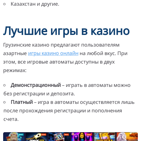
Казахстан и другие.
Лучшие игры в казино
Грузинские казино предлагают пользователям
азартные
игры казино онлайн
на любой вкус. При
этом, все игровые автоматы доступны в двух
режимах:
Демонстрационный
– играть в автоматы можно
без регистрации и депозита.
Платный
– игра в автоматы осуществляется лишь
после прохождения регистрации и пополнения
счета.