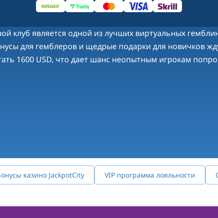
ровой клуб является одной из лучших виртуальных гемб
усы для гемблеров и щедрые подарки для новичков жду
ать 1600 USD, что дает шанс неопытным игрокам попроб
Бонусы казино JackpotCity
VIP программа лояльности