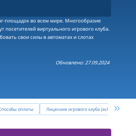
линг-площадок во всем мире. Многообразие
т посетителей виртуального игрового клуба.
овать свои силы в автоматах и слотах
Обновлено: 27.09.2024
»
Способы оплаты
Лицензия игрового клуба JackpotCity