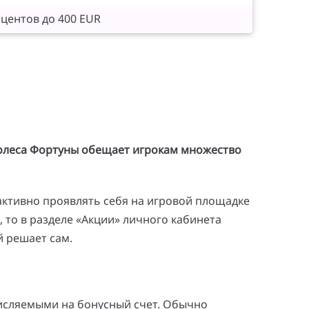
оцентов до 400 EUR
колеса Фортуны обещает игрокам множество
активно проявлять себя на игровой площадке
 то в разделе «Акции» личного кабинета
 решает сам.
исляемыми на бонусный счет. Обычно