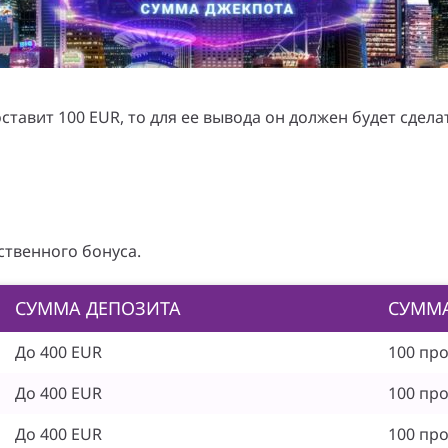
ставит 100 EUR, то для ее вывода он должен будет сдел
ственного бонуса.
СУММА ДЕПОЗИТА
СУММ
До 400 EUR
100 пр
До 400 EUR
100 пр
До 400 EUR
100 пр