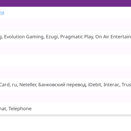
ти
 Evolution Gaming, Ezugi, Pragmatic Play, On Air Enterta
Card, ru, Neteller, Банковский перевод, iDebit, Interac, Trus
Chat, Telephone