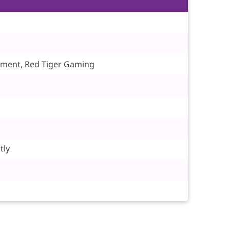
inment, Red Tiger Gaming
tly