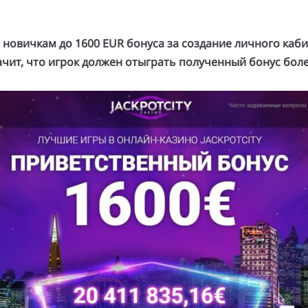
 новичкам до 1600 EUR бонуса за создание личного каби
ачит, что игрок должен отыграть полученный бонус боле