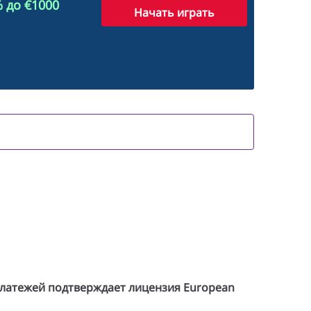
 до €1000
Начать играть
ьше
 платежей подтверждает лицензия European