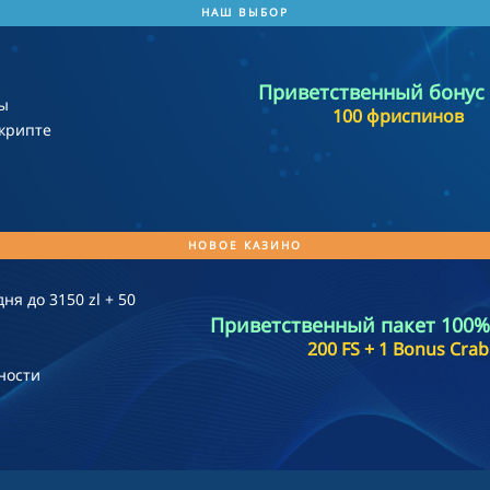
НАШ ВЫБОР
См. бол
Приветственный бонус
ы
100 фриспинов
 крипте
Способы оплаты
НОВОЕ КАЗИНО
ня до 3150 zl + 50
Приветственный пакет 100% 
200 FS + 1 Bonus Crab
ности
Способы оплаты
См. бол