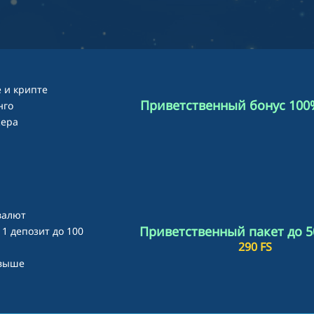
Способы оплаты
См. бол
 и крипте
Приветственный бонус 100
нго
жера
Способы оплаты
См. бол
валют
Приветственный пакет до 
 1 депозит до 100
290 FS
 выше
Способы оплаты