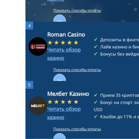
Показать способы оплаты
4
Roman Casino
Депозиты в фиате
Лайв казино и би
Читать обзор
Бонусы без вейд
казино
Показать способы оплаты
5
Мелбет Казино
Прием 35 крипто
Бонус на спорт за
Читать обзор
USD
Кэшбэк до 11% и
казино
Показать способы оплаты