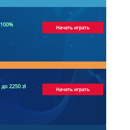
ьше
 100%
Начать играть
до 2250 zł
Начать играть
ьше