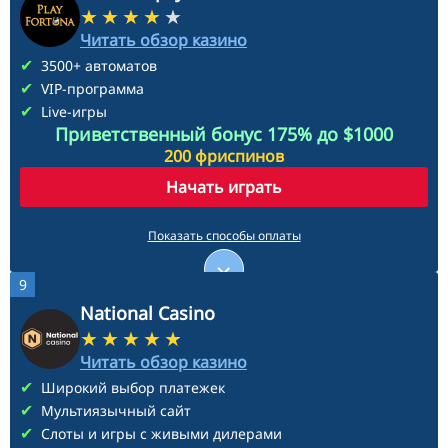
Читать обзор казино
3500+ автоматов
VIP-программа
Live-игры
Приветственный бонус 175% до $1000
200 фриспинов
Начать играть
Способы оплаты
Показать способы оплаты
9
См. больше
National Casino
Читать обзор казино
Широкий выбор платежек
Мультиязычный сайт
Слоты и игры с живыми дилерами