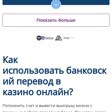
См. больше
Показать больше
Как
использовать
банковск
ий перевод в
казино
онлайн
?
Пополнить счет и вывести выигрыш можно с