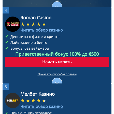
4
См. больше
Roman Casino
Читать обзор казино
Депозиты в фиате и крипте
Лайв казино и бинго
Бонусы без вейджера
Приветственный бонус 100% до €500
Начать играть
Способы оплаты
Показать способы оплаты
5
См. больше
Мелбет Казино
Читать обзор казино
Прием 35 криптовалют