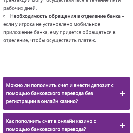
рабочих дней.
Необходимость обращения в отделение банка
–
если у игрока не установлено мобильное
приложение банка, ему придется обращаться в
отделение, чтобы осуществить платеж.
Можно ли пополнить счет и внести депозит с
помощью банковского перевода без
регистрации в онлайн казино?
Как пополнить счет в онлайн казино с
Регистрация в онлайн казино является
помощью банковского перевода?
обязательным процессом, без успешного