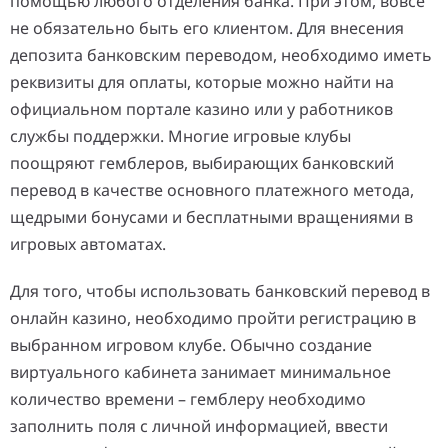
помощью любого отделения банка. При этом, вовсе
не обязательно быть его клиентом. Для внесения
депозита банковским переводом, необходимо иметь
реквизиты для оплаты, которые можно найти на
официальном портале казино или у работников
службы поддержки. Многие игровые клубы
поощряют гемблеров, выбирающих банковский
перевод в качестве основного платежного метода,
щедрыми бонусами и бесплатными вращениями в
игровых автоматах.
Для того, чтобы использовать банковский перевод в
онлайн казино, необходимо пройти регистрацию в
выбранном игровом клубе. Обычно создание
виртуального кабинета занимает минимальное
количество времени – гемблеру необходимо
заполнить поля с личной информацией, ввести