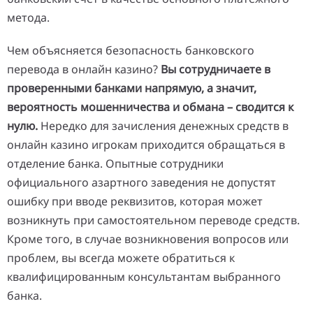
метода.
Чем объясняется безопасность банковского
перевода в онлайн казино?
Вы сотрудничаете в
проверенными банками напрямую, а значит,
вероятность мошенничества и обмана – сводится к
нулю.
Нередко для зачисления денежных средств в
онлайн казино игрокам приходится обращаться в
отделение банка. Опытные сотрудники
официального азартного заведения не допустят
ошибку при вводе реквизитов, которая может
возникнуть при самостоятельном переводе средств.
Кроме того, в случае возникновения вопросов или
проблем, вы всегда можете обратиться к
квалифицированным консультантам выбранного
банка.