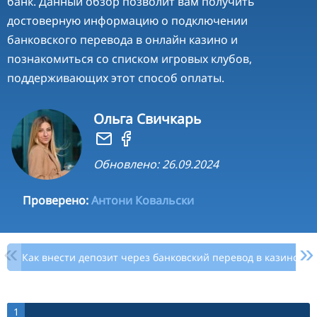
банк. Данный обзор позволит вам получить
достоверную информацию о подключении
банковского перевода в онлайн казино и
познакомиться со списком игровых клубов,
поддерживающих этот способ оплаты.
Ольга Свичкарь
Обновлено: 26.09.2024
Проверено:
Антони Ковальски
«
»
Как внести депозит через банковский перевод в казино он
1