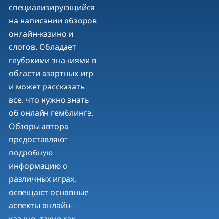
специализирующийся
на написании обзоров
онлайн-казино и
слотов. Обладает
глубокими знаниями в
области азартных игр
и может рассказать
все, что нужно знать
об онлайн гемблинге.
Обзоры автора
предоставляют
подробную
информацию о
различных играх,
освещают основные
аспекты онлайн-
казино, такие как