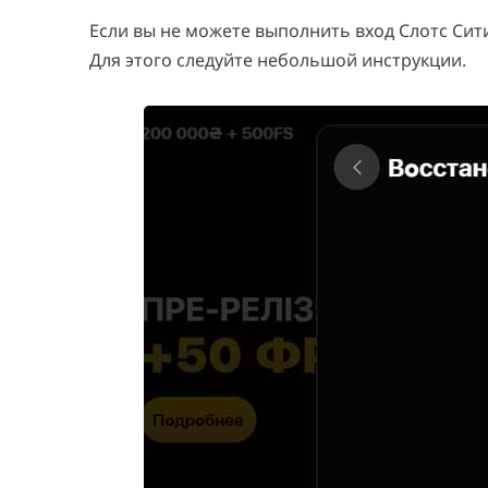
Если вы не можете выполнить вход Слотс Сити
Для этого следуйте небольшой инструкции.