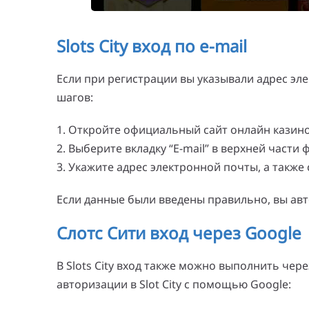
Slots City вход по e-mail
Если при регистрации вы указывали адрес эле
шагов:
Откройте официальный сайт онлайн казино С
Выберите вкладку “E-mail” в верхней части
Укажите адрес электронной почты, а также 
Если данные были введены правильно, вы авто
Слотс Сити вход через Google
В Slots City вход также можно выполнить чер
авторизации в Slot City с помощью Google: