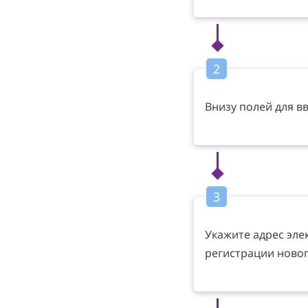
2
Внизу полей для в
3
Укажите адрес эле
регистрации ново