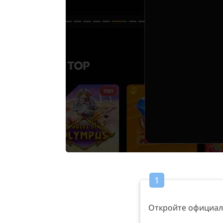
1
Откройте официаль