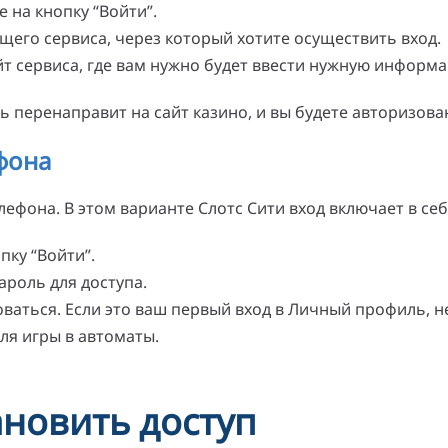
 на кнопку “Войти”.
щего сервиса, через который хотите осуществить вход.
т сервиса, где вам нужно будет ввести нужную информ
ь перенаправит на сайт казино, и вы будете авторизов
ефона
лефона. В этом варианте Слотс Сити вход включает в се
пку “Войти”.
ароль для доступа.
оваться. Если это ваш первый вход в Личный профиль, 
ля игры в автоматы.
тановить доступ