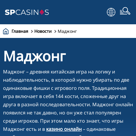
Главная
Новости
Маджонг
Маджонг
Маджонг – древняя китайская игра на логику и
наблюдательность, в которой нужно убирать по две
одинаковые фишки с игрового поля. Традиционная
игра включает в себя 144 кости, сложенные друг на
друга в разной последовательности. Маджонг онлайн
появился не так давно, но он уже стал популярен
среди игроков. При этом мало кто знает, что игры
Маджонг есть и в
казино онлайн
– одинаковые