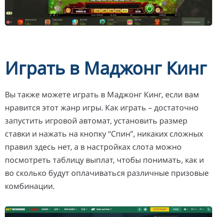
Играть в Маджонг Кинг
Вы также можете играть в Маджонг Кинг, если вам
нравится этот жанр игры. Как играть – достаточно
запустить игровой автомат, установить размер
ставки и нажать на кнопку “Спин”, никаких сложных
правил здесь нет, а в настройках слота можно
посмотреть таблицу выплат, чтобы понимать, как и
во сколько будут оплачиваться различные призовые
комбинации.