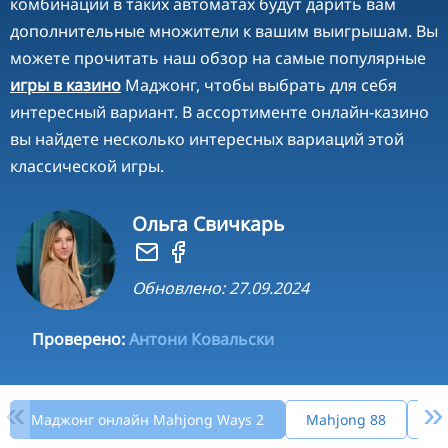
комбинации в таких автоматах будут дарить вам
дополнительные множители к вашим выигрышам. Вы
можете прочитать наш обзор на самые популярные
игры в казино
Маджонг, чтобы выбрать для себя
интересный вариант. В ассортименте онлайн-казино
вы найдете несколько интересных вариаций этой
классической игры.
Ольга Свичкарь
Обновлено: 27.09.2024
Проверено:
Антони Ковальски
«
»
Маджонг онлайн Mahjong Ways 2
Mahjong 88
Ма