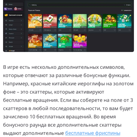
В игре есть несколько дополнительных символов,
которые отвечают за различные бонусные функции.
Например, красные китайские иероглифы на золотом
фоне – это скаттеры, которые активируют
бесплатные вращения. Если вы соберете на поле от 3
скаттеров в любой последовательности, то вам будет
зачислено 10 бесплатных вращений. Во время
бонусного раунда все дополнительные скаттеры
выдают дополнительные
бесплатные фриспины