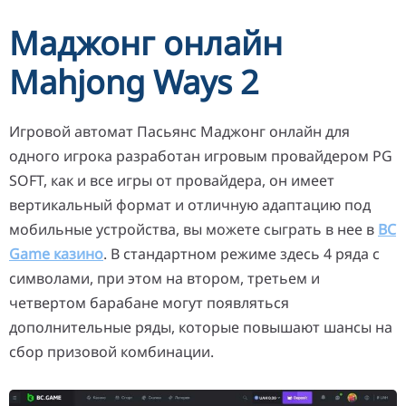
Маджонг онлайн
Mahjong Ways 2
Игровой автомат Пасьянс Маджонг онлайн для
одного игрока разработан игровым провайдером PG
SOFT, как и все игры от провайдера, он имеет
вертикальный формат и отличную адаптацию под
мобильные устройства, вы можете сыграть в нее в
BC
Game казино
. В стандартном режиме здесь 4 ряда с
символами, при этом на втором, третьем и
четвертом барабане могут появляться
дополнительные ряды, которые повышают шансы на
сбор призовой комбинации.