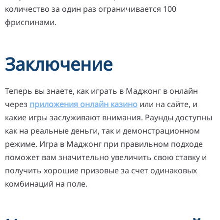
количество за один раз ограничивается 100
фриспинами.
Заключение
Теперь вы знаете, как играть в Маджонг в онлайн
через
приложения онлайн казино
или на сайте, и
какие игры заслуживают внимания. Раунды доступны
как на реальные деньги, так и демонстрационном
режиме. Игра в Маджонг при правильном подходе
поможет вам значительно увеличить свою ставку и
получить хорошие призовые за счет одинаковых
комбинаций на поле.