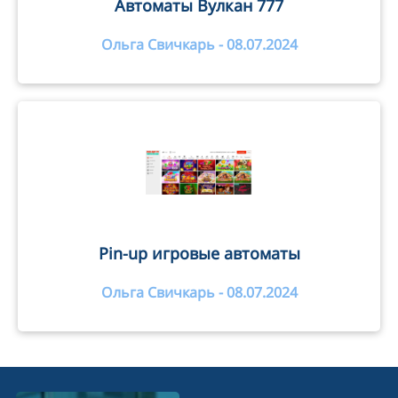
Автоматы Вулкан 777
Ольга Свичкарь - 08.07.2024
Pin-up игровые автоматы
Ольга Свичкарь - 08.07.2024