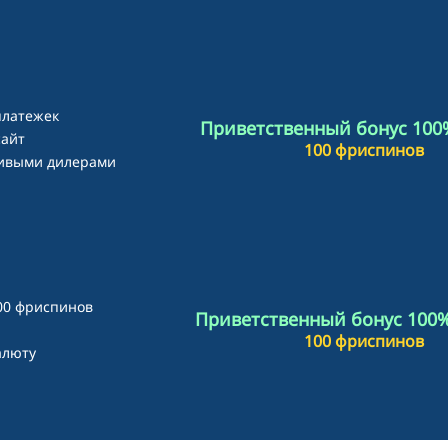
Способы оплаты
См. бол
платежек
Приветственный бонус 100
айт
100 фриспинов
живыми дилерами
Способы оплаты
См. бол
00 фриспинов
Приветственный бонус 100%
100 фриспинов
алюту
Способы оплаты