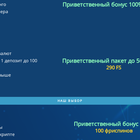
Приветственный бонус 100
нго
жера
Способы оплаты
См. бол
валют
Приветственный пакет до 
 1 депозит до 100
290 FS
 выше
Способы оплаты
НАШ ВЫБОР
См. бол
Приветственный бонус
ы
100 фриспинов
 крипте