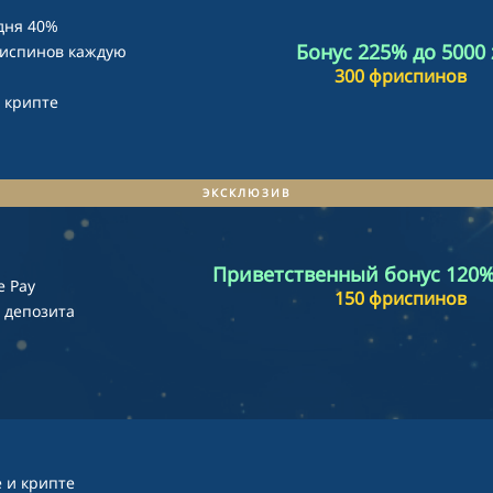
дня 40%
Бонус 225% до 5000 
испинов каждую
300 фриспинов
и крипте
Способы оплаты
ЭКСКЛЮЗИВ
См. бол
Приветственный бонус 120% 
e Pay
150 фриспинов
 депозита
Способы оплаты
См. бол
 и крипте