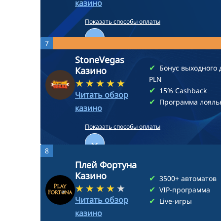
казино
Показать способы оплаты
7
StoneVegas
Бонус выходного д
Казино
PLN
15% Cashback
Читать обзор
Программа лояль
казино
Показать способы оплаты
8
Плей Фортуна
Казино
3500+ автоматов
VIP-программа
Читать обзор
Live-игры
казино