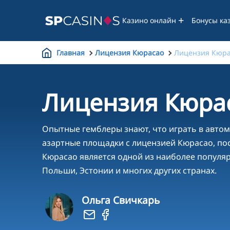
Казино онлайн
Бонусы ка
Главная
Лицензия Кюрасао
Лицензия Кюра
Лицензия Кюрас
Опытные гемблеры знают, что играть в авто
азартные площадки с лицензией Кюрасао, пос
Кюрасао является одной из наиболее популя
Польши, Эстонии и многих других странах.
Ольга Свичкарь