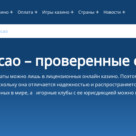
зино
Оплата
Игры казино
Страны
Новости
сао
ао – проверенные 
маты можно лишь в лицензионных онлайн казино. Поэт
кольку она отличается надежностью и распространяетс
рных в мире, а игорные клубы с ее юрисдикцией можно 