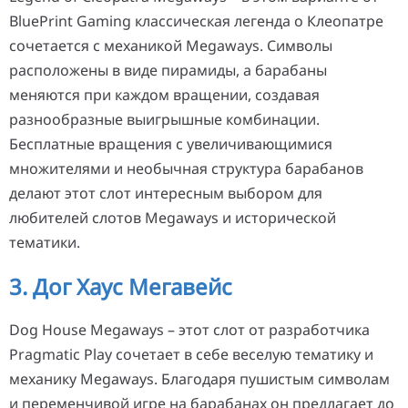
BluePrint Gaming классическая легенда о Клеопатре
сочетается с механикой Megaways. Символы
расположены в виде пирамиды, а барабаны
меняются при каждом вращении, создавая
разнообразные выигрышные комбинации.
Бесплатные вращения с увеличивающимися
множителями и необычная структура барабанов
делают этот слот интересным выбором для
любителей слотов Megaways и исторической
тематики.
3. Дог Хаус Мегавейс
Dog House Megaways – этот слот от разработчика
Pragmatic Play сочетает в себе веселую тематику и
механику Megaways. Благодаря пушистым символам
и переменчивой игре на барабанах он предлагает до