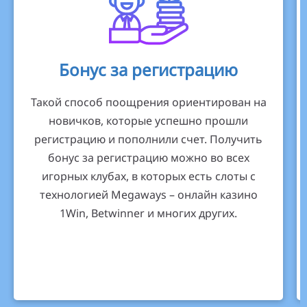
Бонус за регистрацию
Такой способ поощрения ориентирован на
новичков, которые успешно прошли
регистрацию и пополнили счет. Получить
бонус за регистрацию можно во всех
игорных клубах, в которых есть слоты с
технологией Megaways – онлайн казино
1Win, Betwinner и многих других.