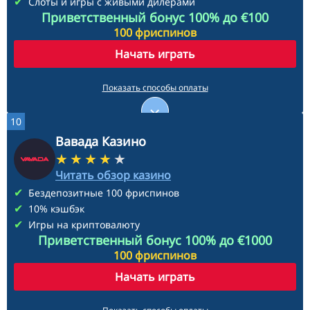
Слоты и игры с живыми дилерами
Приветственный бонус 100% до €100
100 фриспинов
Начать играть
Способы оплаты
Показать способы оплаты
10
См. больше
Вавада Казино
Читать обзор казино
Бездепозитные 100 фриспинов
10% кэшбэк
Игры на криптовалюту
Приветственный бонус 100% до €1000
100 фриспинов
Начать играть