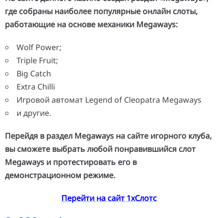
где собраны наиболее популярные онлайн слоты,
работающие на основе механики Megaways:
Wolf Power;
Triple Fruit;
Big Catch
Extra Chilli
Игровой автомат Legend of Cleopatra Megaways
и другие.
Перейдя в раздел Megaways на сайте игорного клуба,
вы сможете выбрать любой понравившийся слот
Megaways и протестировать его в
демонстрационном режиме.
Перейти на сайт 1хСлотс