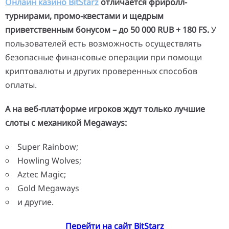
Онлайн казино BitStarz
отличается фриролл-
турнирами, промо-квестами и щедрым
приветственным бонусом – до 50 000 RUB + 180 FS.
У
пользователей есть возможность осуществлять
безопасные финансовые операции при помощи
криптовалюты и других проверенных способов
оплаты.
А на веб-платформе игроков ждут только лучшие
слоты с механикой Megaways:
Super Rainbow;
Howling Wolves;
Aztec Magic;
Gold Megaways
и другие.
Перейти на сайт BitStarz