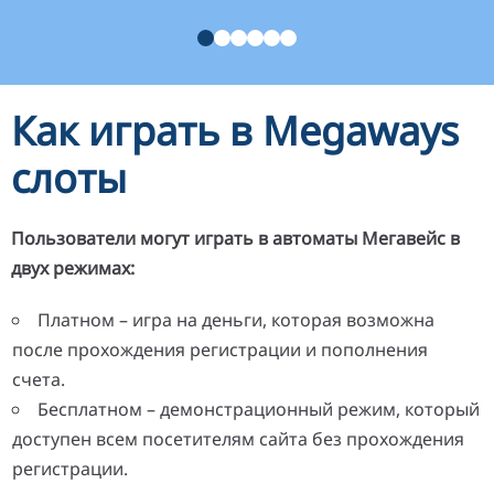
Как играть в Megaways
слоты
Пользователи могут играть в автоматы Мегавейс в
двух режимах:
Платном – игра на деньги, которая возможна
после прохождения регистрации и пополнения
счета.
Бесплатном – демонстрационный режим, который
доступен всем посетителям сайта без прохождения
регистрации.