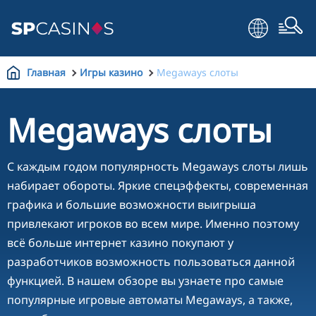
Главная
Игры казино
Megaways слоты
Megaways слоты
С каждым годом популярность Megaways слоты лишь
набирает обороты. Яркие спецэффекты, современная
графика и большие возможности выигрыша
привлекают игроков во всем мире. Именно поэтому
всё больше интернет казино покупают у
разработчиков возможность пользоваться данной
функцией. В нашем обзоре вы узнаете про самые
популярные игровые автоматы Megaways, а также,