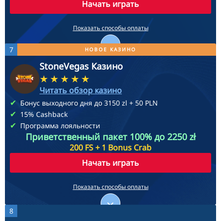
Начать играть
Способы оплаты
Показать способы оплаты
7
НОВОЕ КАЗИНО
StoneVegas Казино
Читать обзор казино
Бонус выходного дня до 3150 zl + 50 PLN
15% Cashback
Программа лояльности
Приветственный пакет 100% до 2250 zł
200 FS + 1 Bonus Crab
Начать играть
Способы оплаты
Показать способы оплаты
8
См. больше