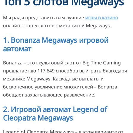
Топ 5 слотов Megaways
Мы рады представить вам лучшие
игры в казино
онлайн – топ 5 слотов с механикой Megaways.
1. Bonanza Megaways игровой
автомат
Bonanza – этот культовый слот от Big Time Gaming
предлагает до 117 649 способов выиграть благодаря
механике Megaways. Каскадные выплаты и
бесконечное увеличение множителей – Bonanza
обещает захватывающее развлечение.
2. Игровой автомат Legend of
Cleopatra Megaways
Legend of Cleopatra Megaways – в этом варианте от