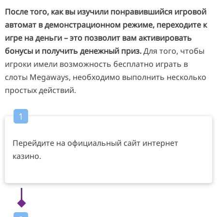
После того, как вы изучили понравившийся игровой
автомат в демонстрационном режиме, переходите к
игре на деньги – это позволит вам активировать
бонусы и получить денежный приз.
Для того, чтобы
игроки имели возможность бесплатно играть в
слоты Megaways, необходимо выполнить несколько
простых действий.
1
Перейдите на официальный сайт интернет
казино.