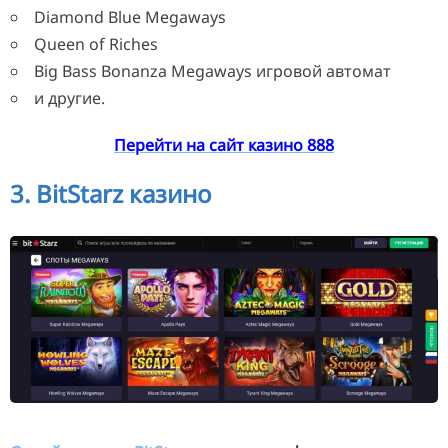
Diamond Blue Megaways
Queen of Riches
Big Bass Bonanza Megaways игровой автомат
и другие.
Перейти на сайт казино 888
3. BitStarz казино