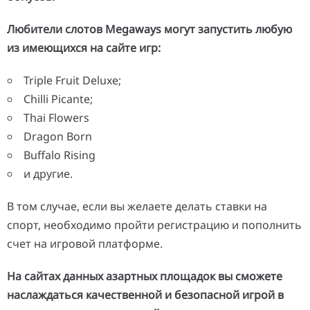
Любители слотов Megaways могут запустить любую
из имеющихся на сайте игр:
Triple Fruit Deluxe;
Chilli Picante;
Thai Flowers
Dragon Born
Buffalo Rising
и другие.
В том случае, если вы желаете делать ставки на
спорт, необходимо пройти регистрацию и пополнить
счет на игровой платформе.
На сайтах данных азартных площадок вы сможете
наслаждаться качественной и безопасной игрой в