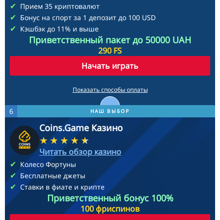
Прием 35 криптовалют
Бонус на спорт за 1 депозит до 100 USD
Кэшбэк до 11% и выше
Приветственный пакет до 50000 UAH
290 FS
Начать играть
Способы оплаты
Показать способы оплаты
6
НАШ ВЫБОР
См. больше
Coins.Game Казино
Читать обзор казино
Колесо Фортуны
Бесплатные джеты
Ставки в фиате и крипте
Приветственный бонус 100%
100 фриспинов