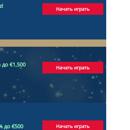
zl
Начать играть
ьше
до €1,500
Начать играть
ьше
% до €500
Начать играть