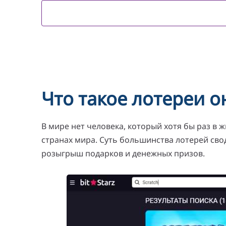
Что такое лотереи о
В мире нет человека, который хотя бы раз в 
странах мира. Суть большинства лотерей сво
розыгрыш подарков и денежных призов.