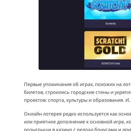
Первые упоминания об играх, похожих на лот
билетов, строились городские стены и укре
проектов: спорта, культуры и образования. И
Онлайн лотерея редко используется как осно
или приятное дополнение к основной игре, к
розыгрыши в казино с релоад бонусами и др