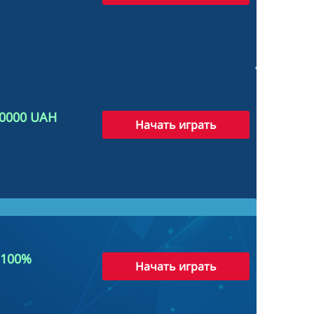
ьше
50000 UAH
Начать играть
ьше
 100%
Начать играть