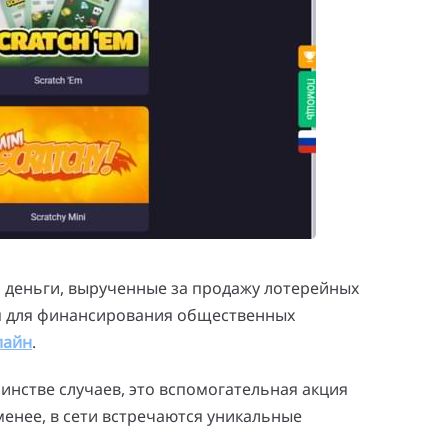
а деньги, вырученные за продажу лотерейных
ся для финансирования общественных
лайн
.
инстве случаев, это вспомогательная акция
менее, в сети встречаются уникальные