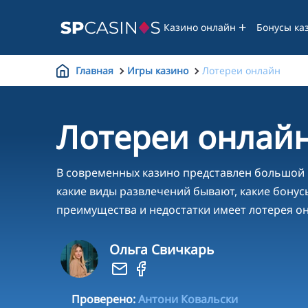
Казино онлайн
Бонусы ка
Главная
Игры казино
Лотереи онлайн
Лотереи онлай
В современных казино представлен большой в
какие виды развлечений бывают, какие бонус
преимущества и недостатки имеет лотерея он
Ольга Свичкарь
Проверено:
Антони Ковальски