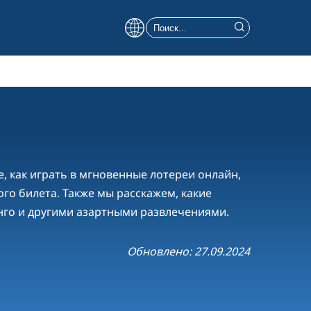
, как играть в мгновенные лотереи онлайн,
го билета. Также мы расскажем, какие
инго и другими азартными развлечениями.
Обновлено: 27.09.2024