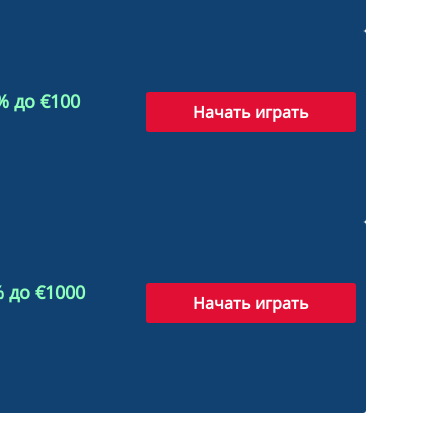
ьше
% до €100
Начать играть
ьше
 до €1000
Начать играть
ьше