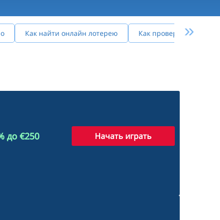
»
но
Как найти онлайн лотерею
Как проверить надежно
% до €250
Начать играть
ьше