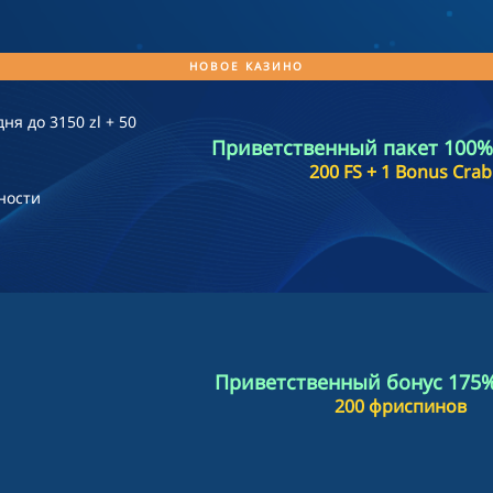
Способы оплаты
НОВОЕ КАЗИНО
ня до 3150 zl + 50
Приветственный пакет 100% 
200 FS + 1 Bonus Crab
ности
Способы оплаты
См. бол
Приветственный бонус 175%
200 фриспинов