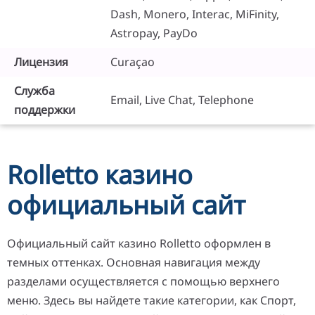
Dash, Monero, Interac, MiFinity,
Astropay, PayDo
Лицензия
Curaçao
Служба
Email, Live Chat, Telephone
поддержки
Rolletto казино
официальный сайт
Официальный сайт казино Rolletto оформлен в
темных оттенках. Основная навигация между
разделами осуществляется с помощью верхнего
меню. Здесь вы найдете такие категории, как Спорт,