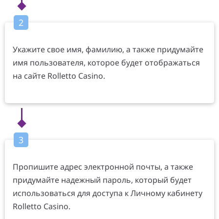
2
Укажите свое имя, фамилию, а также придумайте
имя пользователя, которое будет отображаться
на сайте Rolletto Casino.
3
Пропишите адрес электронной почты, а также
придумайте надежный пароль, который будет
использоваться для доступа к Личному кабинету
Rolletto Casino.