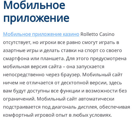
Мобильное
приложение
Мобильное приложение казино
Rolletto Casino
отсутствует, но игроки все равно смогут играть в
азартные игры и делать ставки на спорт со своего
смартфона или планшета. Для этого предусмотрена
мобильная версия сайта – она запускается
непосредственно через браузер. Мобильный сайт
ничем не отличается от десктопной версии, здесь
вам будут доступны все функции и возможности без
ограничений. Мобильный сайт автоматически
подстраивается под диагональ дисплея, обеспечивая
комфортный игровой опыт в любых условиях.