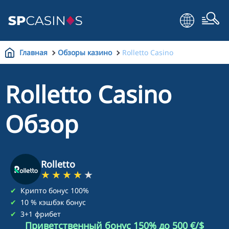
Главная
Обзоры казино
Rolletto Casino
Rolletto Casino
Обзор
Rolletto
Крипто бонус 100%
10 % кэшбэк бонус
3+1 фрибет
Приветственный бонус 150% до 500 €/$