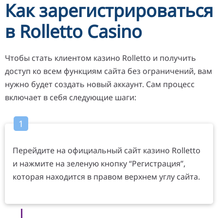
Как зарегистрироваться
в Rolletto Casino
Чтобы стать клиентом казино Rolletto и получить
доступ ко всем функциям сайта без ограничений, вам
нужно будет создать новый аккаунт. Сам процесс
включает в себя следующие шаги:
1
Перейдите на официальный сайт казино Rolletto
и нажмите на зеленую кнопку “Регистрация”,
которая находится в правом верхнем углу сайта.