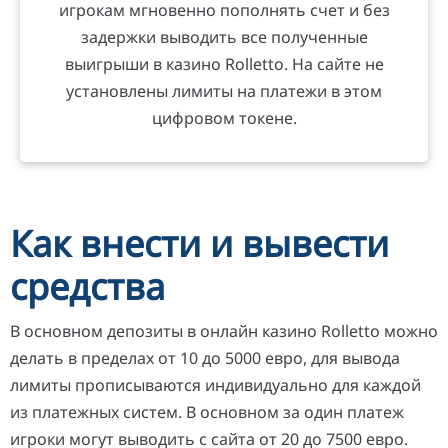
игрокам мгновенно пополнять счет и без
задержки выводить все полученные
выигрыши в казино Rolletto. На сайте не
установлены лимиты на платежи в этом
цифровом токене.
Как внести и вывести
средства
В основном депозиты в онлайн казино Rolletto можно
делать в пределах от 10 до 5000 евро, для вывода
лимиты прописываются индивидуально для каждой
из платежных систем. В основном за один платеж
игроки могут выводить с сайта от 20 до 7500 евро.