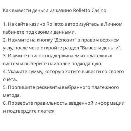
Как вывести деньги из казино Rolletto Casino
На сайте казино Rolletto авторизуйтесь в Личном
кабинете под своими данными.
Нажмите на кнопку “Депозит” в правом верхнем
углу, после чего откройте раздел “Вывести деньги”.
Изучите список поддерживаемых платежных
систем и выберите наиболее подходящую.
Укажите сумму, которую хотите вывести со своего
счета.
Пропишите реквизиты выбранного платежного
метода.
Проверьте правильность введенной информации
и подтвердите платеж.