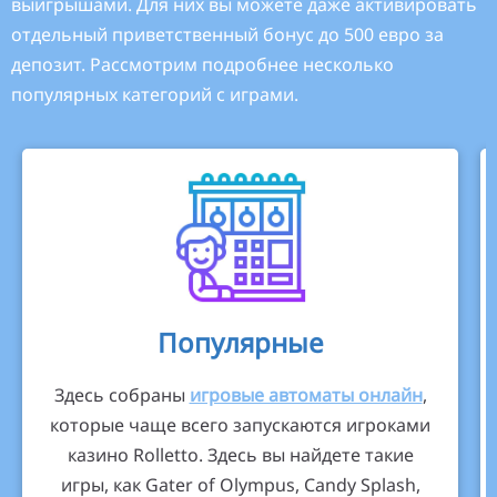
выигрышами. Для них вы можете даже активировать
отдельный приветственный бонус до 500 евро за
депозит. Рассмотрим подробнее несколько
популярных категорий с играми.
Популярные
Здесь собраны
игровые автоматы онлайн
,
которые чаще всего запускаются игроками
казино Rolletto. Здесь вы найдете такие
игры, как Gater of Olympus, Candy Splash,