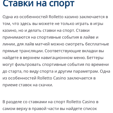
Ставки на спорт
Одна из особенностей Rolletto казино заключается в
том, что здесь вы можете не только играть в игры
казино, но и делать ставки на спорт. Ставки
принимаются на спортивные события в лайве и
линии, для лайв матчей можно смотреть бесплатные
прямые трансляции. Соответствующие вкладки вы
найдете в верхнем навигационном меню. Беттеры
могут фильтровать спортивные события по времени
до старта, по виду спорта и другим параметрам. Одна
из особенностей Rolletto Casino заключается в
приеме ставок на скачки.
В разделе со ставками на спорт Rolletto Casino в
самом верху в правой части вы найдете список