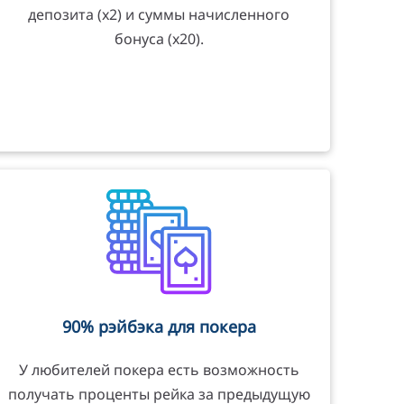
депозита (х2) и суммы начисленного
бонуса (х20).
90% рэйбэка для покера
У любителей покера есть возможность
получать проценты рейка за предыдущую