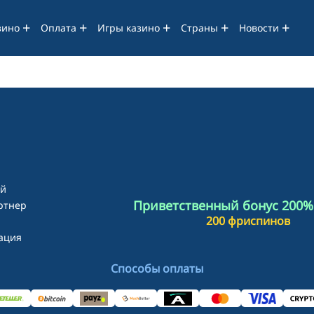
зино
Оплата
Игры казино
Страны
Новости
ий
Приветственный бонус 200%
ртнер
200 фриспинов
ация
Способы оплаты