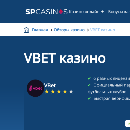
Казино онлайн
Бонусы ка
Главная
Обзоры казино
VBET казино
VBET казино
6 разных лиценз
VBet
Официальный па
футбольных клубов
Быстрая верифик