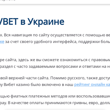
BET в Украине
х. Вся навигация по сайту осуществляется с помощью в
ке
за счет своего удобного интерфейса, поддержки бол
ре сайта, здесь же вы сможете ознакомиться с правов
 раздел с часто задаваемыми вопросами и ответами на н
ой верхней части сайта. Помимо русского, также досту
му Вибет казино было включено в наш
рейтинг онлайн к
ощью фиатных платежных методов или воспользовавшис
ay. В качестве оплаты принимаются гривны, евро, долл