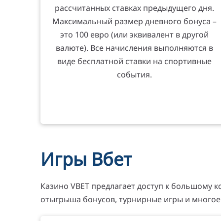
рассчитанных ставках предыдущего дня.
Максимальный размер дневного бонуса –
это 100 евро (или эквивалент в другой
валюте). Все начисления выполняются в
виде бесплатной ставки на спортивные
события.
Игры Вбет
Казино VBET предлагает доступ к большому ко
отыгрыша бонусов, турнирные игры и многое 