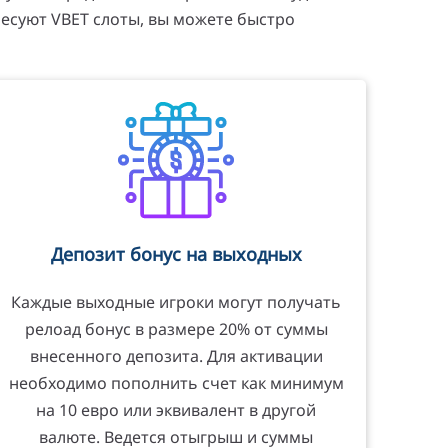
ресуют VBET слоты, вы можете быстро
Депозит бонус на выходных
Каждые выходные игроки могут получать
релоад бонус в размере 20% от суммы
внесенного депозита. Для активации
необходимо пополнить счет как минимум
на 10 евро или эквивалент в другой
валюте. Ведется отыгрыш и суммы