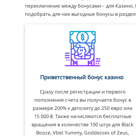
переключение между бонусами – для Казино, П
подобрать для них выгодные бонусы в раздел
Приветственный бонус казино
Сразу после регистрации и первого
пополнения счета вы получаете бонус в
размере 200% к депозиту до 250 евро или
15 000 ₴. Также начисляются бесплатные
вращения в количестве 100 штук для Black
Booze, Vbet Yummy, Goddesses of Zeus,