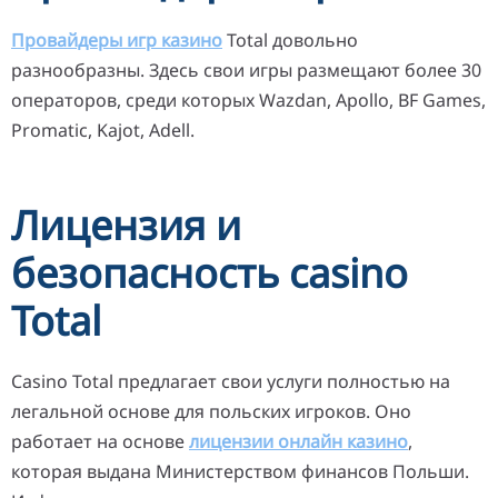
Провайдеры игр казино
Total довольно
разнообразны. Здесь свои игры размещают более 30
операторов, среди которых Wazdan, Apollo, BF Games,
Promatic, Kajot, Adell.
Лицензия и
безопасность casino
Total
Casino Total предлагает свои услуги полностью на
легальной основе для польских игроков. Оно
работает на основе
лицензии онлайн казино
,
которая выдана Министерством финансов Польши.