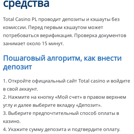
средства
Total Casino PL проводит депозиты и кэшауты без
комиссии. Перед первым кэшаутом может
потребоваться верификация. Проверка документов
занимает около 15 минут.
Пошаговый алгоритм, как внести
депозит
Откройте официальный сайт Total casino и войдите
в свой аккаунт.
Нажмите на кнопку «Мой счет» в правом верхнем
углу и далее выберите вкладку «Депозит».
Выберите предпочтительный способ оплаты в
казино.
Укажите сумму депозита и подтвердите оплату.