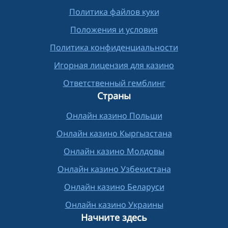
Политика файлов куки
Положения и условия
Политика конфиденциальности
Игорная лицензия для казино
Ответственный гемблинг
Страны
Онлайн казино Польши
Онлайн казино Кыргызстана
Oнлайн казино Молдовы
Онлайн казино Узбекистана
Oнлайн казино Беларуси
Онлайн казино Украины
Начните здесь