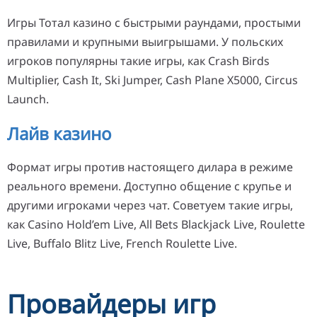
Игры Тотал казино с быстрыми раундами, простыми
правилами и крупными выигрышами. У польских
игроков популярны такие игры, как Crash Birds
Multiplier, Cash It, Ski Jumper, Cash Plane X5000, Circus
Launch.
Лайв казино
Формат игры против настоящего дилара в режиме
реального времени. Доступно общение с крупье и
другими игроками через чат. Советуем такие игры,
как Casino Hold’em Live, All Bets Blackjack Live, Roulette
Live, Buffalo Blitz Live, French Roulette Live.
Провайдеры игр