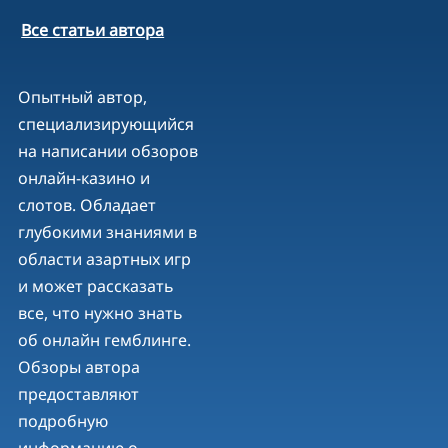
Все статьи автора
Опытный автор,
специализирующийся
на написании обзоров
онлайн-казино и
слотов. Обладает
глубокими знаниями в
области азартных игр
и может рассказать
все, что нужно знать
об онлайн гемблинге.
Обзоры автора
предоставляют
подробную
информацию о