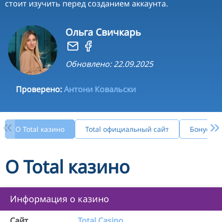
стоит изучить перед созданием аккаунта.
Ольга Свичкарь
Обновлено: 22.09.2025
Проверено:
Антони Ковальски
«
»
О Total казино
Total официальный сайт
Бонусы к
О Total казино
Информация о казино
Сайт
Total Casino