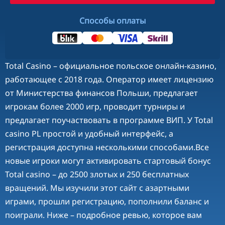
Способы оплаты
Total Casino – официальное польское онлайн-казино,
работающее с 2018 года. Оператор имеет лицензию
от Министерства финансов Польши, предлагает
игрокам более 2000 игр, проводит турниры и
предлагает поучаствовать в программе ВИП. У Total
casino PL простой и удобный интерфейс, а
регистрация доступна несколькими способами.
Все
новые игроки могут активировать стартовый бонус
Total casino – до 2500 злотых и 250 бесплатных
вращений. Мы изучили этот сайт с азартными
играми, прошли регистрацию, пополнили баланс и
поиграли. Ниже – подробное ревью, которое вам