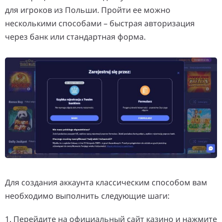
для игроков из Польши. Пройти ее можно
несколькими способами – быстрая авторизация
через банк или стандартная форма.
Для создания аккаунта классическим способом вам
необходимо выполнить следующие шаги:
Перейдите на официальный сайт казино и нажмите