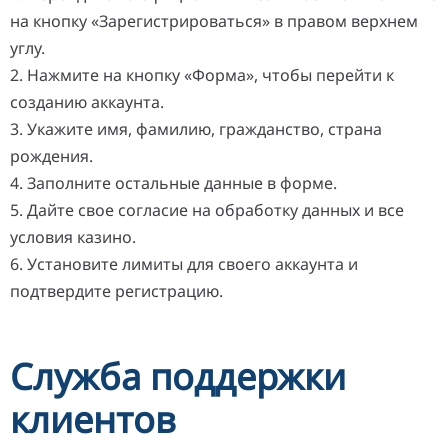
на кнопку «Зарегистрироваться» в правом верхнем
углу.
Нажмите на кнопку «Форма», чтобы перейти к
созданию аккаунта.
Укажите имя, фамилию, гражданство, страна
рождения.
Заполните остальные данные в форме.
Дайте свое согласие на обработку данных и все
условия казино.
Установите лимиты для своего аккаунта и
подтвердите регистрацию.
Служба поддержки
клиентов