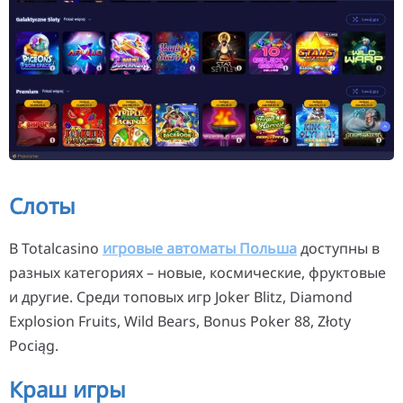
Слоты
В Totalcasino
игровые автоматы Польша
доступны в
разных категориях – новые, космические, фруктовые
и другие. Среди топовых игр Joker Blitz, Diamond
Explosion Fruits, Wild Bears, Bonus Poker 88, Złoty
Pociąg.
Краш игры