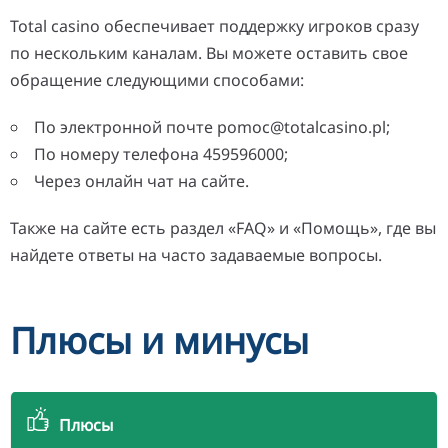
Total casino обеспечивает поддержку игроков сразу
по нескольким каналам. Вы можете оставить свое
обращение следующими способами:
По электронной почте
pomoc@totalcasino.pl
;
По номеру телефона 459596000;
Через онлайн чат на сайте.
Также на сайте есть раздел «FAQ» и «Помощь», где вы
найдете ответы на часто задаваемые вопросы.
Плюсы и минусы
Плюсы