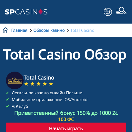
Главная
Обзоры казино
Total Casino
Total Casino Обзор
Total Casino
Легальное казино онлайн Польши
Мобильное приложение iOS/Android
VIP клуб
Приветственный бонус 150% до 1000 ZŁ
100 ФС
Начать играть