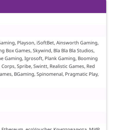
Gaming, Playson, iSoftBet, Ainsworth Gaming,
g Box Games, Skywind, Bla Bla Bla Studios,
ime Gaming, Igrosoft, Plank Gaming, Booming
orps, Spribe, Swintt, Realistic Games, Red
ames, BGaming, Spinomenal, Pragmatic Play,
oin, Ethereum, ecoVoucher, Криптовалюта, МИР,