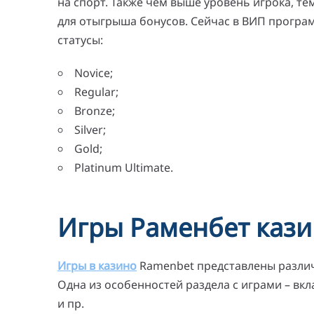
на спорт. Также чем выше уровень игрока, т
для отыгрыша бонусов. Сейчас в ВИП прогр
статусы:
Novice;
Regular;
Bronze;
Silver;
Gold;
Platinum Ultimate.
Игры Раменбет каз
Игры в казино
Ramenbet представлены различ
Одна из особенностей раздела с играми – вк
и пр.