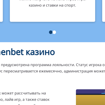
казино и ставки на спорт.
enbet казино
 предусмотрена программа лояльности. Статус игрока о
атус пересматривается ежемесячно, администрация може
ок может рассчитывать на
, лайв игр, а также ставок