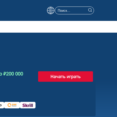
 ₽200 000
Начать играть