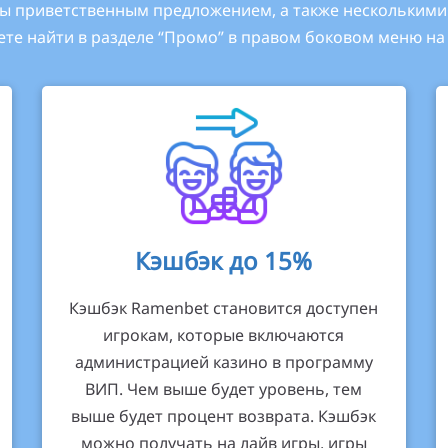
 приветственным предложением, а также несколькими 
те найти в разделе “Промо” в правом боковом меню на 
Кэшбэк до 15%
Кэшбэк Ramenbet становится доступен
игрокам, которые включаются
администрацией казино в программу
ВИП. Чем выше будет уровень, тем
выше будет процент возврата. Кэшбэк
можно получать на лайв игры, игры