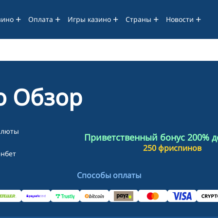
зино
Оплата
Игры казино
Страны
Новости
o Обзор
алюты
Приветственный бонус 200% до
250 фриспинов
енбет
Способы оплаты