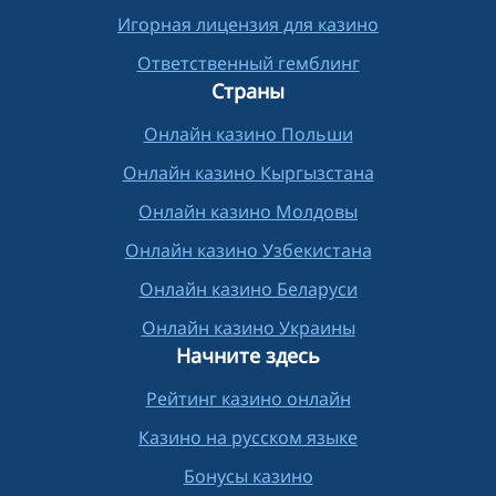
Игорная лицензия для казино
Ответственный гемблинг
Страны
Онлайн казино Польши
Онлайн казино Кыргызстана
Oнлайн казино Молдовы
Онлайн казино Узбекистана
Oнлайн казино Беларуси
Онлайн казино Украины
Начните здесь
Рейтинг казино онлайн
Казино на русском языке
Бонусы казино