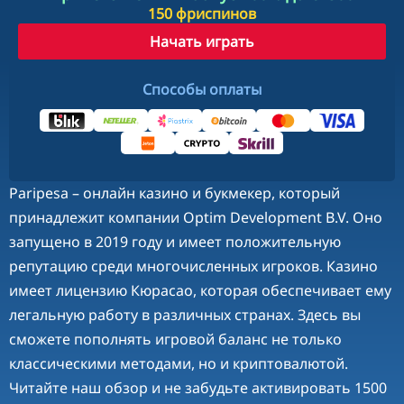
150 фриспинов
Начать играть
Способы оплаты
Paripesa – онлайн казино и букмекер, который
принадлежит компании Optim Development B.V. Оно
запущено в 2019 году и имеет положительную
репутацию среди многочисленных игроков. Казино
имеет лицензию Кюрасао, которая обеспечивает ему
легальную работу в различных странах. Здесь вы
сможете пополнять игровой баланс не только
классическими методами, но и криптовалютой.
Читайте наш обзор и не забудьте активировать 1500