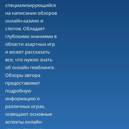
специализирующийся
на написании обзоров
онлайн-казино и
слотов. Обладает
глубокими знаниями в
области азартных игр
и может рассказать
все, что нужно знать
об онлайн гемблинге.
Обзоры автора
предоставляют
подробную
информацию о
различных играх,
освещают основные
аспекты онлайн-