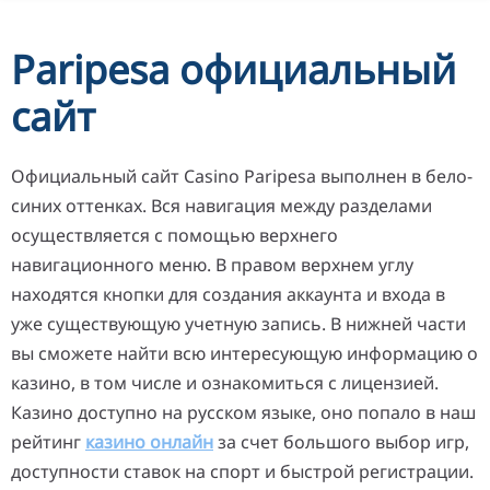
Paripesa официальный
сайт
Официальный сайт Casino Paripesa выполнен в бело-
синих оттенках. Вся навигация между разделами
осуществляется с помощью верхнего
навигационного меню. В правом верхнем углу
находятся кнопки для создания аккаунта и входа в
уже существующую учетную запись. В нижней части
вы сможете найти всю интересующую информацию о
казино, в том числе и ознакомиться с лицензией.
Казино доступно на русском языке, оно попало в наш
рейтинг
казино онлайн
за счет большого выбор игр,
доступности ставок на спорт и быстрой регистрации.