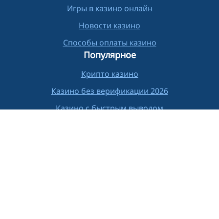
Игры в казино онлайн
Новости казино
Способы оплаты казино
Популярное
Крипто казино
Казино без верификации 2026
Казино с быстрым выводом
Казино с минимальным депозитом
Провайдеры слотов
Азартные игры могут вызывать привыкание. Играйте ответственно.