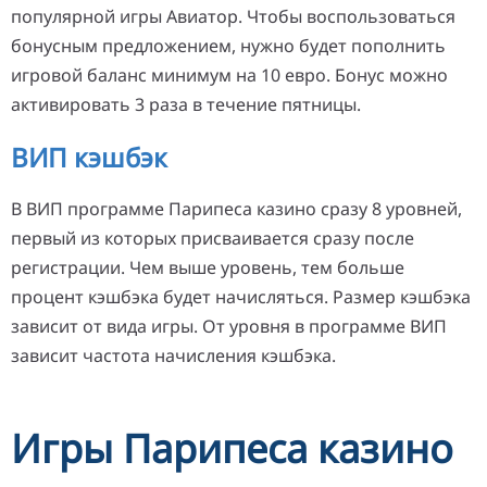
популярной игры Авиатор. Чтобы воспользоваться
бонусным предложением, нужно будет пополнить
игровой баланс минимум на 10 евро. Бонус можно
активировать 3 раза в течение пятницы.
ВИП кэшбэк
В ВИП программе Парипеса казино сразу 8 уровней,
первый из которых присваивается сразу после
регистрации. Чем выше уровень, тем больше
процент кэшбэка будет начисляться. Размер кэшбэка
зависит от вида игры. От уровня в программе ВИП
зависит частота начисления кэшбэка.
Игры Парипеса казино