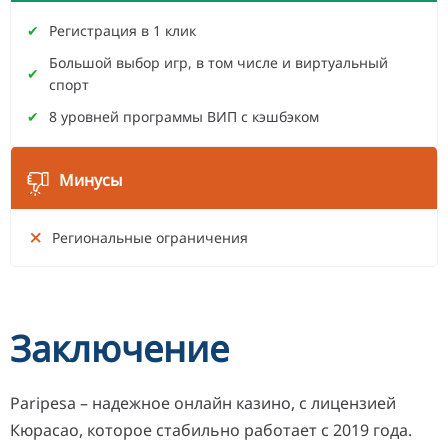
Регистрация в 1 клик
Большой выбор игр, в том числе и виртуальный
спорт
8 уровней программы ВИП с кэшбэком
Минусы
Региональные ограничения
Заключение
Paripesa – надежное онлайн казино, с лицензией
Кюрасао, которое стабильно работает с 2019 года.