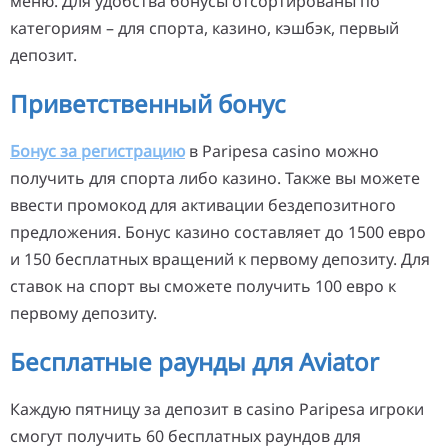
меню. Для удобства бонусы отсортированы по
категориям – для спорта, казино, кэшбэк, первый
депозит.
Приветственный бонус
Бонус за регистрацию
в Paripesa casino можно
получить для спорта либо казино. Также вы можете
ввести промокод для активации бездепозитного
предложения. Бонус казино составляет до 1500 евро
и 150 бесплатных вращений к первому депозиту. Для
ставок на спорт вы сможете получить 100 евро к
первому депозиту.
Бесплатные раунды для Aviator
Каждую пятницу за депозит в casino Paripesa игроки
смогут получить 60 бесплатных раундов для