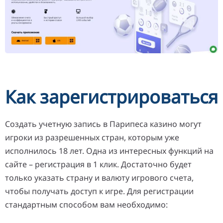
Как зарегистрироваться
Создать учетную запись в Парипеса казино могут
игроки из разрешенных стран, которым уже
исполнилось 18 лет. Одна из интересных функций на
сайте – регистрация в 1 клик. Достаточно будет
только указать страну и валюту игрового счета,
чтобы получать доступ к игре. Для регистрации
стандартным способом вам необходимо: