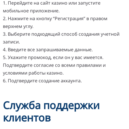
Перейдите на сайт казино или запустите
мобильное приложение.
Нажмите на кнопку “Регистрация” в правом
верхнем углу.
Выберите подходящий способ создания учетной
записи.
Введите все запрашиваемые данные.
Укажите промокод, если он у вас имеется.
Подтвердите согласие со всеми правилами и
условиями работы казино.
Подтвердите создание аккаунта.
Служба поддержки
клиентов