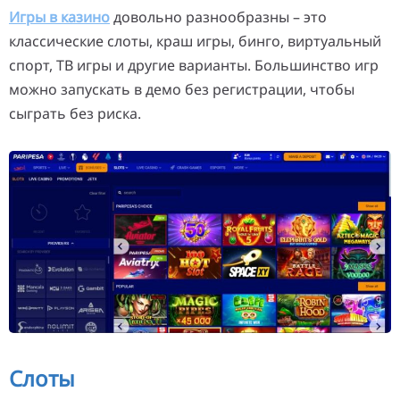
Игры в казино
довольно разнообразны – это
классические слоты, краш игры, бинго, виртуальный
спорт, ТВ игры и другие варианты. Большинство игр
можно запускать в демо без регистрации, чтобы
сыграть без риска.
Слоты