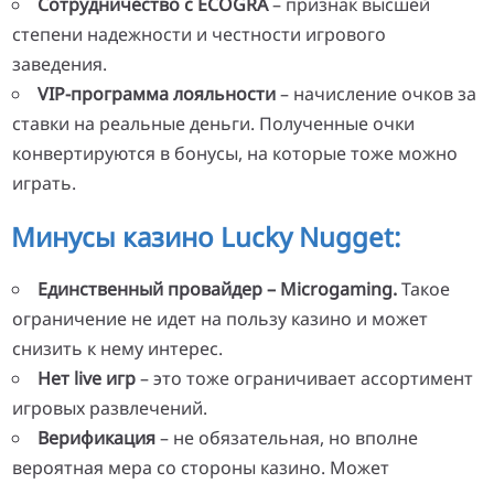
Сотрудничество с ECOGRA
– признак высшей
степени надежности и честности игрового
заведения.
VIP-программа лояльности
– начисление очков за
ставки на реальные деньги. Полученные очки
конвертируются в бонусы, на которые тоже можно
играть.
Минусы казино Lucky Nugget:
Единственный провайдер – Microgaming.
Такое
ограничение не идет на пользу казино и может
снизить к нему интерес.
Нет live игр
– это тоже ограничивает ассортимент
игровых развлечений.
Верификация
– не обязательная, но вполне
вероятная мера со стороны казино. Может