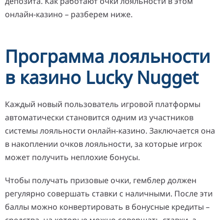
депозита. Как работают очки лояльности в этом
онлайн-казино – разберем ниже.
Программа лояльности
в казино Lucky Nugget
Каждый новый пользователь игровой платформы
автоматически становится одним из участников
системы лояльности онлайн-казино. Заключается она
в накоплении очков лояльности, за которые игрок
может получить неплохие бонусы.
Чтобы получать призовые очки, гемблер должен
регулярно совершать ставки с наличными. После эти
баллы можно конвертировать в бонусные кредиты –