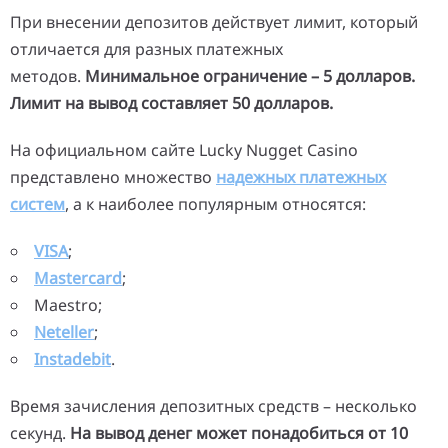
При внесении депозитов действует лимит, который
отличается для разных платежных
методов.
Минимальное ограничение – 5 долларов.
Лимит на вывод составляет 50 долларов.
На официальном сайте Lucky Nugget Casino
представлено множество
надежных платежных
систем
, а к наиболее популярным относятся:
VISA
;
Mastercard
;
Maestro;
Neteller
;
Instadebit
.
Время зачисления депозитных средств – несколько
секунд.
На вывод денег может понадобиться от 10