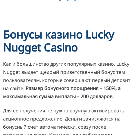
Бонусы казино Lucky
Nugget Casino
Как и большинство других популярных казино, Lucky
Nugget выдает щедрый приветственный бонус тем
пользователям, которые совершают первый депозит
на сайте.
Размер бонусного поощрения – 150%, а
максимальная сумма выплаты – 200 долларов.
Для ее получения не нужно вручную активировать
акционное предложение. Деньги зачисляются на
бонусный счет автоматически, сразу после