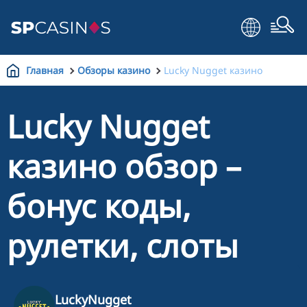
Главная
Обзоры казино
Lucky Nugget казино
Lucky Nugget
казино обзор –
бонус коды,
рулетки, слоты
LuckyNugget