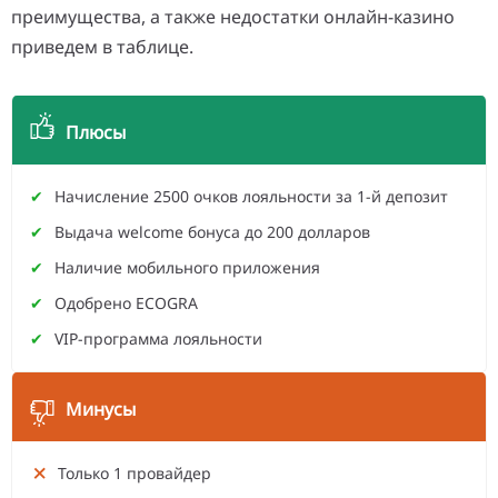
преимущества, а также недостатки онлайн-казино
приведем в таблице.
Плюсы
Начисление 2500 очков лояльности за 1-й депозит
Выдача welcome бонуса до 200 долларов
Наличие мобильного приложения
Одобрено ECOGRA
VIP-программа лояльности
Минусы
Только 1 провайдер