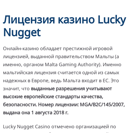
Лицензия казино Lucky
Nugget
Онлайн-казино обладает престижной игровой
лицензией, выданной правительством Мальты (а
именно, органом Malta Gaming Authority). Именно
мальтийская лицензия считается одной из самых
надежных в Европе, ведь Мальта входит в ЕС. Это
значит, что
выданные разрешения учитывают
высокие европейские стандарты качества,
безопасности. Номер лицензии: MGA/B2C/145/2007,
выдана она 1 августа 2018 г.
Lucky Nugget Casino отмечено организацией по