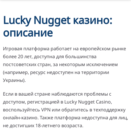
Lucky Nugget казино:
описание
Игровая платформа работает на европейском рынке
более 20 лет, доступна для большинства
постсоветских стран, за некоторым исключением
(например, ресурс недоступен на территории
Украины).
Если в вашей стране наблюдаются проблемы с
доступом, регистрацией в Lucky Nugget Casino,
воспользуйтесь VPN или обратитесь в техподдержку
онлайн-казино. Также платформа недоступна для лиц,
не достигших 18-летнего возраста.