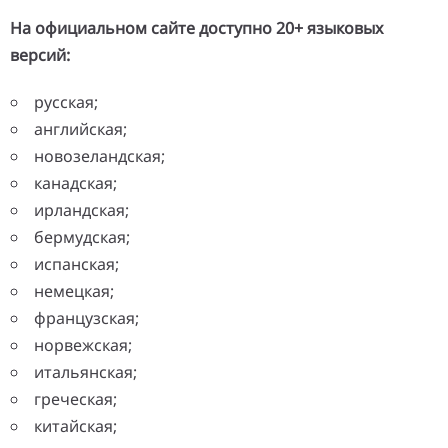
На официальном сайте доступно 20+ языковых
версий:
русская;
английская;
новозеландская;
канадская;
ирландская;
бермудская;
испанская;
немецкая;
французская;
норвежская;
итальянская;
греческая;
китайская;