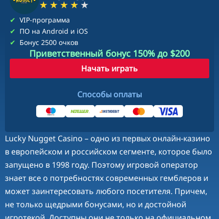
VIP-программа
ПО на Android и iOS
Бонус 2500 очков
Приветственный бонус 150% до $200
Начать играть
Способы оплаты
Lucky Nugget Casino – одно из первых онлайн-казино
в европейском и российском сегменте, которое было
запущено в 1998 году. Поэтому игровой оператор
знает все о потребностях современных гемблеров и
может заинтересовать любого посетителя. Причем,
не только щедрыми бонусами, но и достойной
игротекой. Доступны они не только на официальном