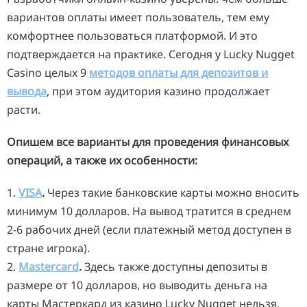
вариантов оплаты имеет пользователь, тем ему
комфортнее пользоваться платформой. И это
подтверждается на практике. Сегодня у Lucky Nugget
Casino целых 9
методов оплаты для депозитов и
вывода
, при этом аудитория казино продолжает
расти.
Опишем все варианты для проведения финансовых
операций, а также их особенности:
VISA
.
Через такие банковские карты можно вносить
минимум 10 долларов. На вывод тратится в среднем
2-6 рабочих дней (если платежный метод доступен в
стране игрока).
Mastercard
.
Здесь также доступны депозиты в
размере от 10 долларов, но выводить деньга на
карты Мастеркард из казино Lucky Nugget нельзя.