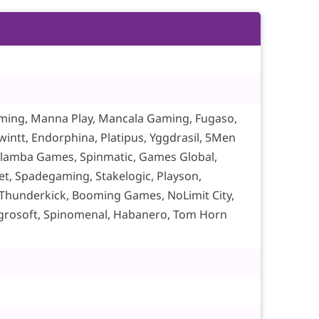
ming, Manna Play, Mancala Gaming, Fugaso,
intt, Endorphina, Platipus, Yggdrasil, 5Men
Kalamba Games, Spinmatic, Games Global,
et, Spadegaming, Stakelogic, Playson,
 Thunderkick, Booming Games, NoLimit City,
Igrosoft, Spinomenal, Habanero, Tom Horn