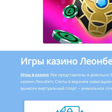
Игры казино Леонбе
Игры в казино
Лев представлены в довольно 
казино Леонбетс Слоты в верхнем навигацион
вынесен виртуальный спорт – уникальное соч