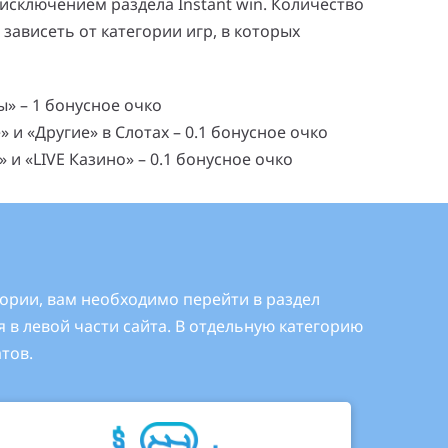
а исключением раздела Instant win. Количество
зависеть от категории игр, в которых
ы» – 1 бонусное очко
 и «Другие» в Слотах – 0.1 бонусное очко
 и «LIVE Казино» – 0.1 бонусное очко
ории, вам необходимо перейти в раздел
 в левой части сайта. В отдельную категорию
тов.