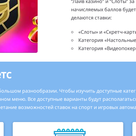
“Лайв казино” и “Слоты” з
начисляемых баллов будет 
делаются ставки:
«Слоты» и «Скретч-карт
Категория «Настольные»
Категория «Видеопокер»
тс
большом разнообразии. Чтобы изучить доступные катег
ном меню. Все доступные варианты будут располагаться
етание возможностей ставок на спорт и игровых автома