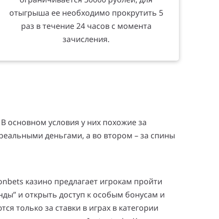
отыгрыша ее необходимо прокрутить 5
раз в течение 24 часов с момента
зачисления.
 В основном условия у них похожие за
 реальными деньгами, а во втором – за спины
nbets казино предлагает игрокам пройти
енды” и открыть доступ к особым бонусам и
ся только за ставки в играх в категории