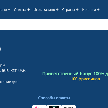
зино
Оплата
Игры казино
Страны
Новости
р
иры
, RUB, KZT, UAH,
Приветственный бонус 100% до
100 фриспинов
жение для
Способы оплаты