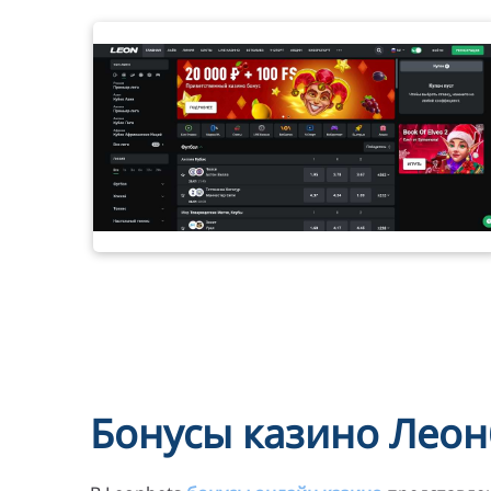
Бонусы казино Леон