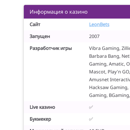
Информация о казино
Сайт
LeonBets
Запущен
2007
Разработчик игры
Vibra Gaming, Zil
Barbara Bang, NetE
Gaming, Amatic, O
Mascot, Play'n GO,
Amusnet Interacti
Hacksaw Gaming, R
Gaming, BGaming,
Live казино
✅
Букмекер
✅