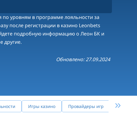
я по уровням в программе лояльности за
зу после регистрации в казино Leonbets
айдете подробную информацию о Леон БК и
е другие.
Обновлено: 27.09.2024
»
льности
Игры казино
Провайдеры игр
Игры Live