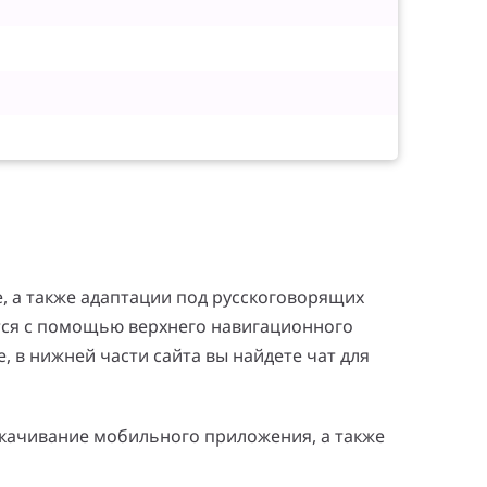
е, а также адаптации под русскоговорящих
ется с помощью верхнего навигационного
 в нижней части сайта вы найдете чат для
скачивание мобильного приложения, а также