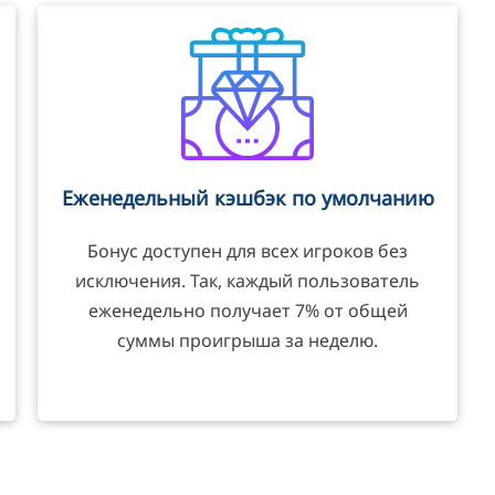
Еженедельный кэшбэк по умолчанию
Бонус доступен для всех игроков без
исключения. Так, каждый пользователь
еженедельно получает 7% от общей
суммы проигрыша за неделю.