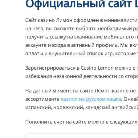
Официальный сайт 
Сайт казино Лимон оформлен в минималистич
на него, вы сможете выбрать необходимый разд
получить ссылку на скачивание мобильного п
аккаунта и входа в активный профиль. Мы в
оплаты и внушительный список игр, которые
Зарегистрироваться в Casino Lemon можно с
избежания незаконной деятельности со стор
На данный момент на сайте Лемон казино не
ассортимента
казино на русском языке
. Онла
испанский, норвежский, канадский английски
Пополнить счет на сайте можно в следующих ва