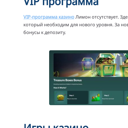
VIP программа
VIP-программа казино
Лимон отсутствует. Зде
который необходим для нового уровня. За но
бонусы к депозиту.
Игры казино