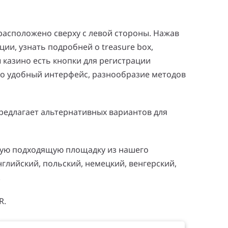
расположено сверху с левой стороны. Нажав
ции, узнать подробней о treasure box,
 казино есть кнопки для регистрации
го удобный интерфейс, разнообразие методов
редлагает альтернативных вариантов для
угую подходящую площадку из нашего
глийский, польский, немецкий, венгерский,
.
R.