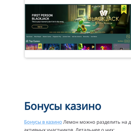
Бонусы казино
Бонусы в казино
Лемон можно разделить на дв
активных участников. Детальнее о них: