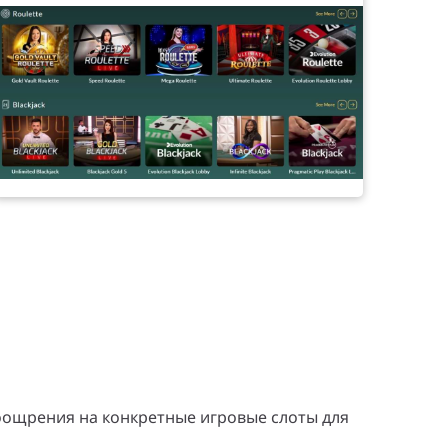
поощрения на конкретные игровые слоты для