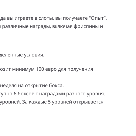
да вы играете в слоты, вы получаете “Опыт”,
ся различные награды, включая фриспины и
еделенные условия.
озит минимум 100 евро для получения
 неделя на открытие бокса.
тупно 6 боксов с наградами разного уровня.
 уровней. За каждые 5 уровней открывается