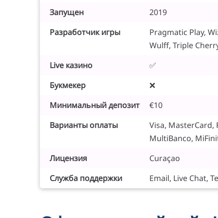
Запущен
2019
Разработчик игры
Pragmatic Play, W
Wulff, Triple Che
Live казино
✅
Букмекер
❌
Минимальный депозит
€10
Варианты оплаты
Visa, MasterCard, 
MultiBanco, MiFinit
Лицензия
Curaçao
Служба поддержки
Email, Live Chat, 