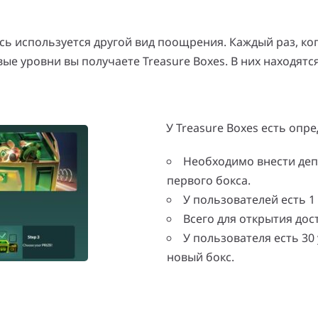
сь используется другой вид поощрения. Каждый раз, ког
вые уровни вы получаете Treasure Boxes. В них находят
У Treasure Boxes есть опр
Необходимо внести деп
первого бокса.
У пользователей есть 1
Всего для открытия дос
У пользователя есть 30
новый бокс.