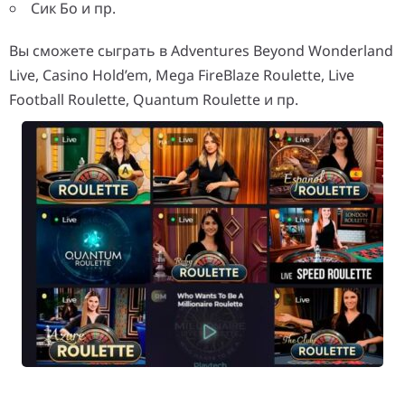
Сик Бо и пр.
Вы сможете сыграть в Adventures Beyond Wonderland
Live, Casino Hold’em, Mega FireBlaze Roulette, Live
Football Roulette, Quantum Roulette и пр.