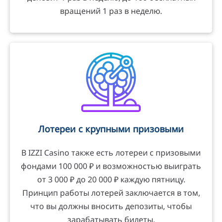
вращений 1 раз в неделю.
Лотереи с крупными призовыми
В IZZI Casino также есть лотереи с призовыми
фондами 100 000 ₽ и возможностью выиграть
от 3 000 ₽ до 20 000 ₽ каждую пятницу.
Принцип работы лотерей заключается в том,
что вы должны вносить депозиты, чтобы
зарабатывать билеты.