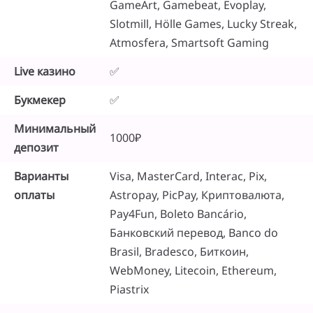
GameArt, Gamebeat, Evoplay,
Slotmill, Hölle Games, Lucky Streak,
Atmosfera, Smartsoft Gaming
Live казино
✅
Букмекер
✅
Минимальный
1000₽
депозит
Варианты
Visa, MasterCard, Interac, Pix,
оплаты
Astropay, PicPay, Криптовалюта,
Pay4Fun, Boleto Bancário,
Банковский перевод, Banco do
Brasil, Bradesco, Биткоин,
WebMoney, Litecoin, Ethereum,
Piastrix