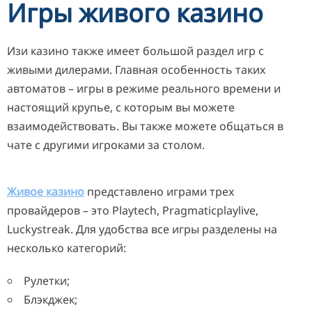
Игры живого казино
Изи казино также имеет большой раздел игр с
живыми дилерами. Главная особенность таких
автоматов – игры в режиме реального времени и
настоящий крупье, с которым вы можете
взаимодействовать. Вы также можете общаться в
чате с другими игроками за столом.
Живое казино
представлено играми трех
провайдеров – это Playtech, Pragmaticplaylive,
Luckystreak. Для удобства все игры разделены на
несколько категорий:
Рулетки;
Блэкджек;