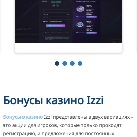
Бонусы казино Izzi
Бонусы в казино
Izzi представлены в двух вариациях –
это акции для игроков, которые только проходят
регистрацию, и предложения для постоянных