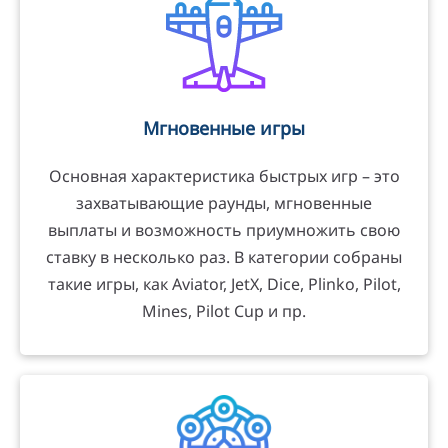
Мгновенные игры
Основная характеристика быстрых игр – это
захватывающие раунды, мгновенные
выплаты и возможность приумножить свою
ставку в несколько раз. В категории собраны
такие игры, как Aviator, JetX, Dice, Plinko, Pilot,
Mines, Pilot Cup и пр.