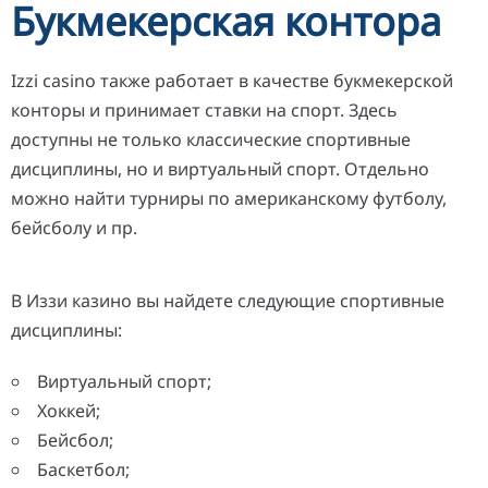
Букмекерская контора
Izzi casino также работает в качестве букмекерской
конторы и принимает ставки на спорт. Здесь
доступны не только классические спортивные
дисциплины, но и виртуальный спорт. Отдельно
можно найти турниры по американскому футболу,
бейсболу и пр.
В Иззи казино вы найдете следующие спортивные
дисциплины:
Виртуальный спорт;
Хоккей;
Бейсбол;
Баскетбол;