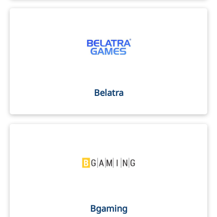
Belatra
Bgaming