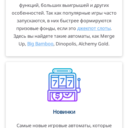
функций, больших выигрышей и других
особенностей. Так как популярные игры часто
запускаются, в них быстрее формируются
призовые фонды, если это
джекпот слоты
.
Здесь вы найдете такие автоматы, как Merge
Up,
Big Bamboo
, Dinopolis, Alchemy Gold.
Новинки
Самые новые игровые автоматы, которые