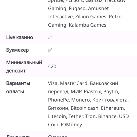
Spribe, PG Soft, Gamzix, Hacksaw
Gaming, Fugaso, Amusnet
Interactive, Zillion Games, Retro
Gaming, Kalamba Games
Live казино
✅
Букмекер
✅
Минимальный
€20
депозит
Варианты
Visa, MasterCard, Банковский
оплаты
перевод, МИР, Piastrix, Paytm,
PhonePe, Monero, Криптовалюта,
Биткоин, Bitcoin cash, Ethereum,
Litecoin, Tether, Tron, Binance, USD
Coin, ЮMoney