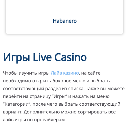
Habanero
Игры Live Casino
Чтобы изучить игры
Лайв казино
, на сайте
необходимо открыть боковое меню и выбрать
соответствующий раздел из списка. Также вы можете
перейти на страницу “Игры” и нажать на меню
“Категории”, после чего выбрать соответствующий
вариант. Дополнительно можно сортировать все
лайв игры по провайдерам.