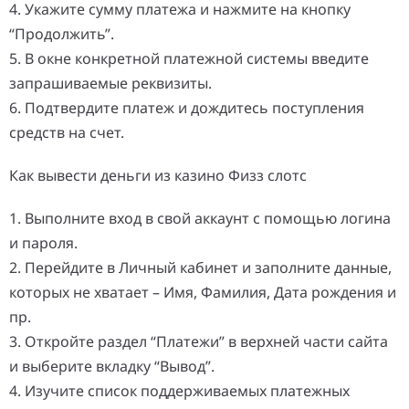
Укажите сумму платежа и нажмите на кнопку
“Продолжить”.
В окне конкретной платежной системы введите
запрашиваемые реквизиты.
Подтвердите платеж и дождитесь поступления
средств на счет.
Как вывести деньги из казино Физз слотс
Выполните вход в свой аккаунт с помощью логина
и пароля.
Перейдите в Личный кабинет и заполните данные,
которых не хватает – Имя, Фамилия, Дата рождения и
пр.
Откройте раздел “Платежи” в верхней части сайта
и выберите вкладку “Вывод”.
Изучите список поддерживаемых платежных