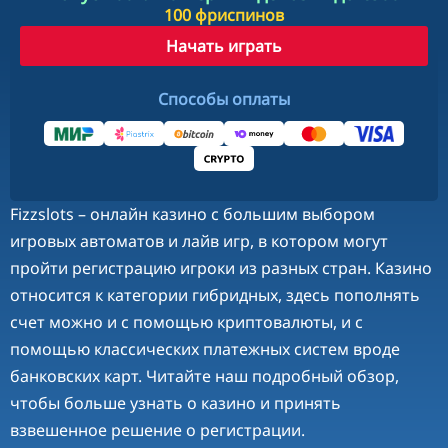
100 фриспинов
Начать играть
Способы оплаты
Fizzslots – онлайн казино с большим выбором
игровых автоматов и лайв игр, в котором могут
пройти регистрацию игроки из разных стран. Казино
относится к категории гибридных, здесь пополнять
счет можно и с помощью криптовалюты, и с
помощью классических платежных систем вроде
банковских карт. Читайте наш подробный обзор,
чтобы больше узнать о казино и принять
взвешенное решение о регистрации.