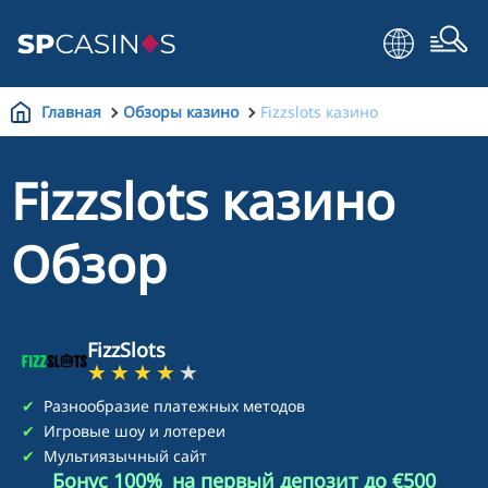
Главная
Обзоры казино
Fizzslots казино
Fizzslots казино
Обзор
FizzSlots
Разнообразие платежных методов
Игровые шоу и лотереи
Мультиязычный сайт
Бонус 100% на первый депозит до €500