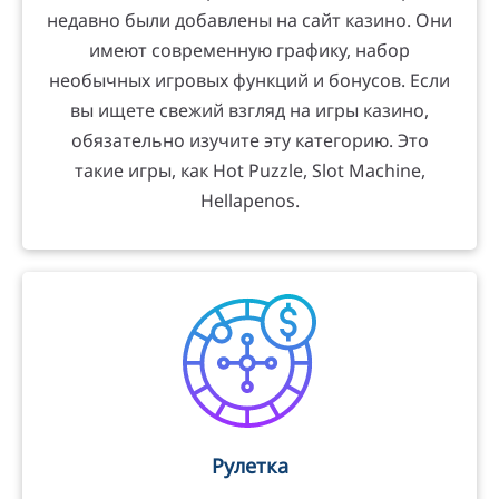
недавно были добавлены на сайт казино. Они
имеют современную графику, набор
необычных игровых функций и бонусов. Если
вы ищете свежий взгляд на игры казино,
обязательно изучите эту категорию. Это
такие игры, как Hot Puzzle, Slot Machine,
Hellapenos.
Рулетка