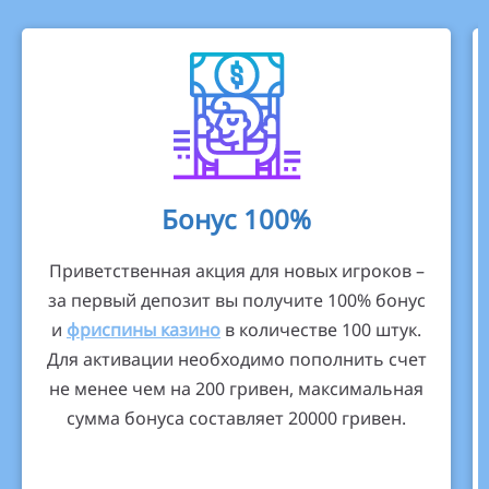
Бонус 100%
Приветственная акция для новых игроков –
за первый депозит вы получите 100% бонус
и
фриспины казино
в количестве 100 штук.
Для активации необходимо пополнить счет
не менее чем на 200 гривен, максимальная
сумма бонуса составляет 20000 гривен.