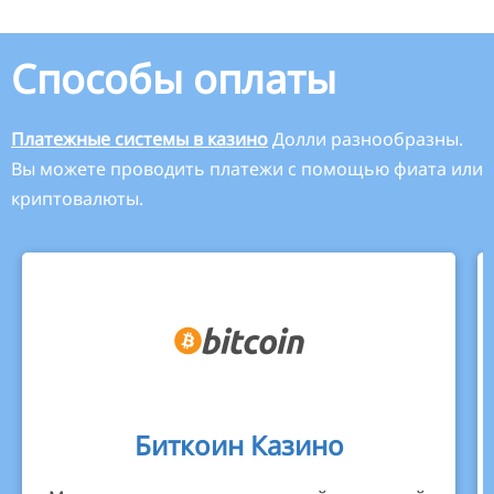
Способы оплаты
Платежные системы в казино
Долли разнообразны.
Вы можете проводить платежи с помощью фиата или
криптовалюты.
Биткоин Казино