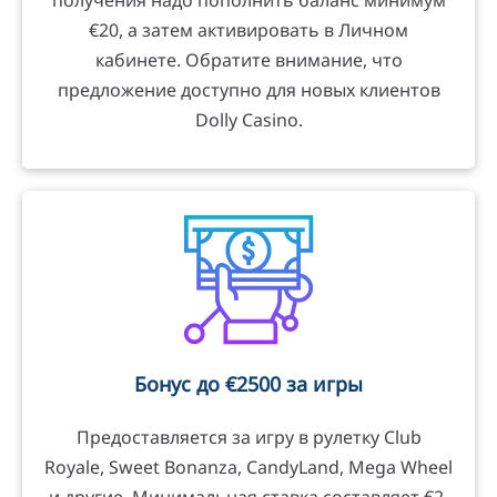
получения надо пополнить баланс минимум
€20, а затем активировать в Личном
кабинете. Обратите внимание, что
предложение доступно для новых клиентов
Dolly Casino.
Бонус до €2500 за игры
Предоставляется за игру в рулетку Club
Royale, Sweet Bonanza, CandyLand, Mega Wheel