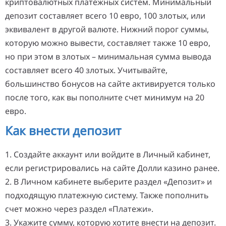
криптовалютных платежных систем. Минимальный
депозит составляет всего 10 евро, 100 злотых, или
эквивалент в другой валюте. Нижний порог суммы,
которую можно вывести, составляет также 10 евро,
но при этом в злотых – минимальная сумма вывода
составляет всего 40 злотых. Учитывайте,
большинство бонусов на сайте активируется только
после того, как вы пополните счет минимум на 20
евро.
Как внести депозит
Создайте аккаунт или войдите в Личный кабинет,
если регистрировались на сайте Долли казино ранее.
В Личном кабинете выберите раздел «Депозит» и
подходящую платежную систему. Также пополнить
счет можно через раздел «Платежи».
Укажите сумму, которую хотите внести на депозит.