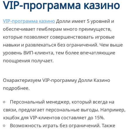
VIP-программа казино
VIP-программа казино
Долли имеет 5 уровней и
обеспечивает гемблерам много преимуществ,
которые позволяют совершенствовать игровые
навыки и развлекаться без ограничений. Чем выше
уровень ВИП-клиента, тем более впечатляющие
поощрения получает.
Охарактеризуем VIP-программу Долли Казино
подробнее.
Персональный менеджер, который всегда на
связи, предлагает персональные выгоды. Например,
кэшбэк для VIP-клиентов составляет до 15%.
Возможность играть без ограничений. Также