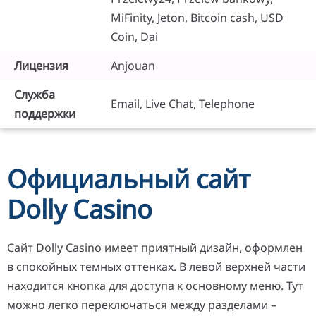
MiFinity, Jeton, Bitcoin cash, USD
Coin, Dai
Лицензия
Anjouan
Служба
Email, Live Chat, Telephone
поддержки
Официальный сайт
Dolly Casino
Сайт Dolly Casino имеет приятный дизайн, оформлен
в спокойных темных оттенках. В левой верхней части
находится кнопка для доступа к основному меню. Тут
можно легко переключаться между разделами –