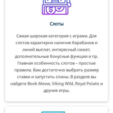
Слоты
Самая широкая категория с играми. Для
слотов характерно наличие барабанов и
линий выплат, интересный сюжет,
дополнительные бонусные функции и пр.
Главная особенность слотов – простые
правила. Вам достаточно выбрать размер
ставки и запустить спины. В разделе вы
найдете Book Meow, Viking Wild, Royal Potato и
друние игры.