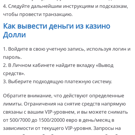
Следуйте дальнейшим инструкциям и подсказкам,
чтобы провести транзакцию.
Как вывести деньги из казино
Долли
Войдите в свою учетную запись, используя логин и
пароль.
В Личном кабинете найдите вкладку «Вывод
средств».
Выберите подходящую платежную систему.
Обратите внимание, что действуют определенные
лимиты. Ограничения на снятие средств напрямую
связаны с вашим VIP-уровнем, и вы можете снимать
от 500/7000 до 1500/20000 евро в день/месяц в
зависимости от текущего VIP-уровня. Запросы на