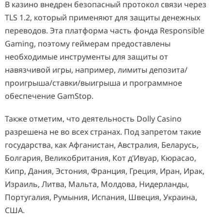
В казино внедрен безопасный протокол связи через
TLS 1.2, который применяют для защиты денежных
переводов. Эта платформа часть фонда Responsible
Gaming, поэтому геймерам предоставлены
необходимые инструменты для защиты от
навязчивой игры, например, лимиты депозита/
проигрыша/ставки/выигрыша и программное
обеспечение GamStop.
Также отметим, что деятельность Dolly Casino
разрешена не во всех странах. Под запретом такие
государства, как Афганистан, Австралия, Беларусь,
Болгария, Великобритания, Кот д’Ивуар, Кюрасао,
Кипр, Дания, Эстония, Франция, Греция, Иран, Ирак,
Израиль, Литва, Мальта, Молдова, Нидерланды,
Португалия, Румыния, Испания, Швеция, Украина,
США.