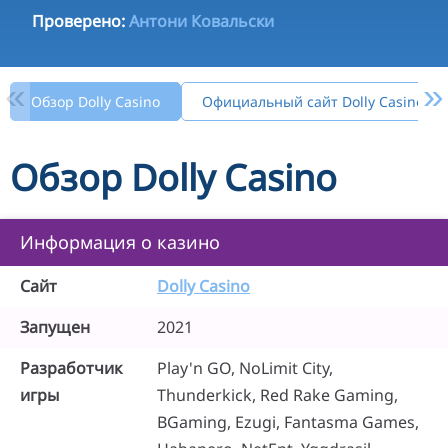
Проверено:
Антони Ковальски
«
»
Обзор Dolly Casino
Официальный сайт Dolly Casino
Обзор Dolly Casino
Информация о казино
Сайт
Dolly Casino
Запущен
2021
Разработчик
Play'n GO, NoLimit City,
игры
Thunderkick, Red Rake Gaming,
BGaming, Ezugi, Fantasma Games,