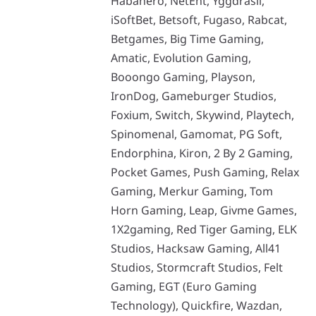
Habanero, NetEnt, Yggdrasil,
iSoftBet, Betsoft, Fugaso, Rabcat,
Betgames, Big Time Gaming,
Amatic, Evolution Gaming,
Booongo Gaming, Playson,
IronDog, Gameburger Studios,
Foxium, Switch, Skywind, Playtech,
Spinomenal, Gamomat, PG Soft,
Endorphina, Kiron, 2 By 2 Gaming,
Pocket Games, Push Gaming, Relax
Gaming, Merkur Gaming, Tom
Horn Gaming, Leap, Givme Games,
1X2gaming, Red Tiger Gaming, ELK
Studios, Hacksaw Gaming, All41
Studios, Stormcraft Studios, Felt
Gaming, EGT (Euro Gaming
Technology), Quickfire, Wazdan,