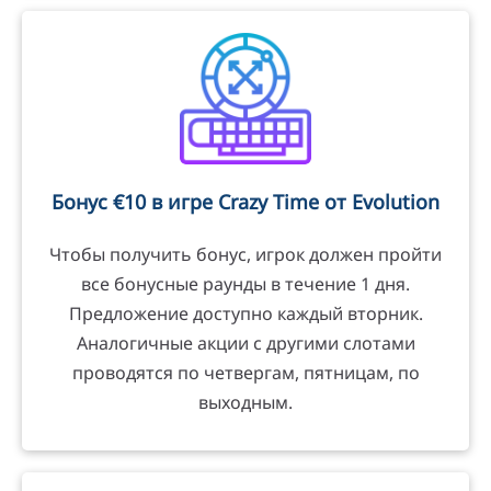
Бонус €10 в игре Crazy Time от Evolution
Чтобы получить бонус, игрок должен пройти
все бонусные раунды в течение 1 дня.
Предложение доступно каждый вторник.
Аналогичные акции с другими слотами
проводятся по четвергам, пятницам, по
выходным.