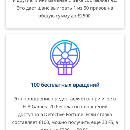
и другие. Минимальная ставка составляет €2.
Это дает шанс выиграть 1 из 50 призов на
общую сумму до €2500.
100 бесплатных вращений
Это поощрение предоставляется при игре в
ELA Games. 20 бесплатных вращений
доступно в Detective Fortune. Если ставка
составляет €100, можно получить еще 30 FS, а