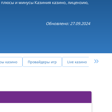
 плюсы и минусы Казиния казино, лицензию,
Обновлено: 27.09.2024
»
ры казино
Провайдеры игр
Live казино
Букмеке