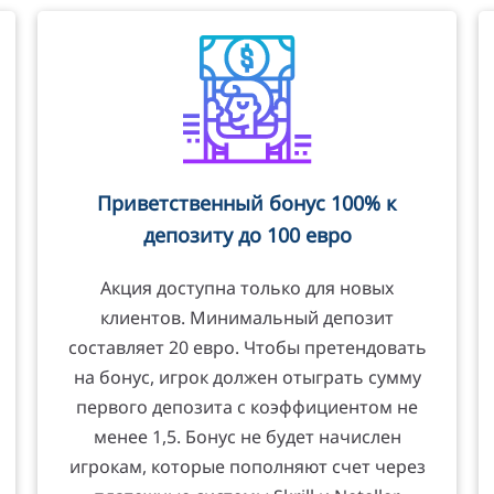
Приветственный бонус 100% к
депозиту до 100 евро
Акция доступна только для новых
клиентов. Минимальный депозит
составляет 20 евро. Чтобы претендовать
на бонус, игрок должен отыграть сумму
первого депозита с коэффициентом не
менее 1,5. Бонус не будет начислен
игрокам, которые пополняют счет через