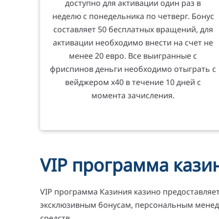
доступно для активации один раз в
неделю с понедельника по четверг. Бонус
составляет 50 бесплатных вращений, для
активации необходимо внести на счет не
менее 20 евро. Все выигранные с
фриспинов деньги необходимо отыграть с
вейджером х40 в течение 10 дней с
момента зачисления.
VIP программа кази
VIP программа Казиния казино предоставляе
эксклюзивным бонусам, персональным менед
средств.