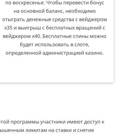
по воскресенье. Чтобы перевести бонус
на основной баланс, необходимо
отыграть денежные средства с вейджером
х35 и выигрыш с бесплатных вращений с
вейджером х40. Бесплатные спины можно
будет использовать в слоте,
определенной администрацией казино.
этой программы участники имеют доступ к
ышенным лимитам на ставки и снятие