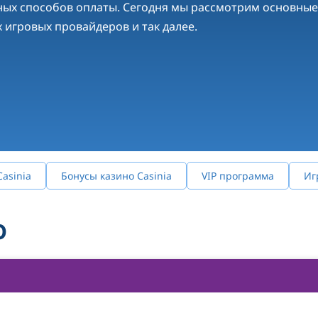
дных способов оплаты. Сегодня мы рассмотрим основные
 игровых провайдеров и так далее.
asinia
Бонусы казино Casinia
VIP программа
Иг
о