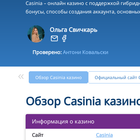
Casinia – онлайн казино с поддержкой гибри
бонусы, способы создания аккаунта, основных
Ольга Свичкарь
Проверено:
Антони Ковальски
«
Обзор Casinia казино
Официальный сайт C
Обзор Casinia казин
Информация о казино
Сайт
Casinia