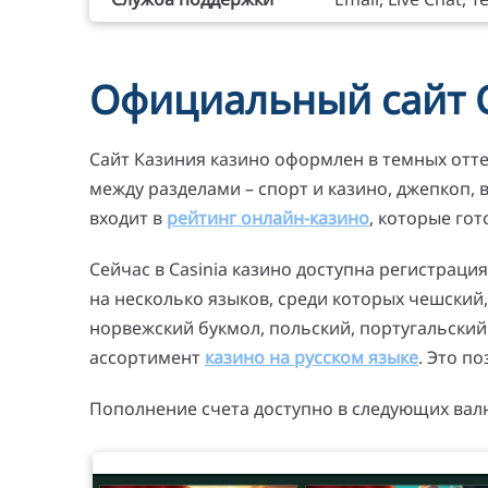
Официальный сайт C
Сайт Казиния казино оформлен в темных отте
между разделами – спорт и казино, джепкоп,
входит в
рейтинг онлайн-казино
, которые го
Сейчас в Casinia казино доступна регистрац
на несколько языков, среди которых чешский,
норвежский букмол, польский, португальский
ассортимент
казино на русском языке
. Это п
Пополнение счета доступно в следующих валюта