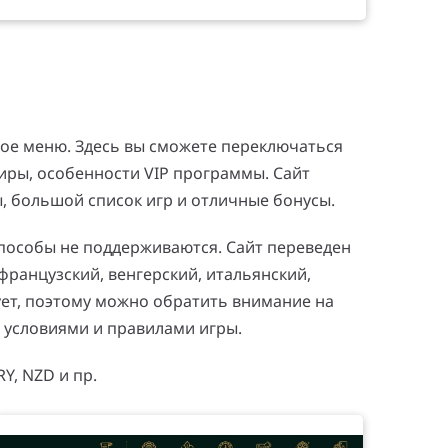
ное меню. Здесь вы сможете переключаться
ниры, особенности VIP программы. Сайт
, большой список игр и отличные бонусы.
способы не поддерживаются. Сайт переведен
 французский, венгерский, итальянский,
ует, поэтому можно обратить внимание на
 условиями и правилами игры.
Y, NZD и пр.