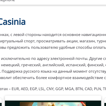
asinia
нках, с левой стороны находится основное навигацион
 виртуальный спорт, просматривать акции, магазин, тур
товы предложить пользователю удобные способы оплаты
ия исключительно по адресу электронной почты. Другие 
 немецкий, греческий, английский, испанский, финский,
. Поддержка русского языка на данный момент отсутств
озволит обеспечить более комфортное взаимодействие с
х – EUR, AED, EGP, LSL, CNY, GGP, MGA, BTN, CAD, PLN, TR