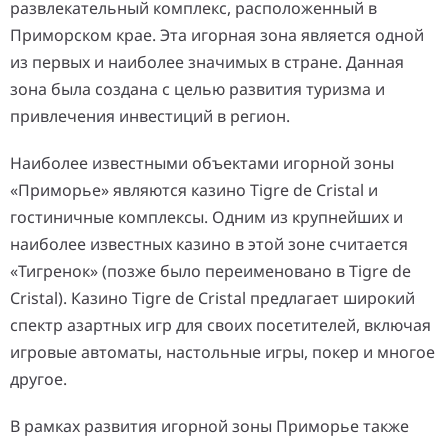
развлекательный комплекс, расположенный в
Приморском крае. Эта игорная зона является одной
из первых и наиболее значимых в стране. Данная
зона была создана с целью развития туризма и
привлечения инвестиций в регион.
Наиболее известными объектами игорной зоны
«Приморье» являются казино Tigre de Cristal и
гостиничные комплексы. Одним из крупнейших и
наиболее известных казино в этой зоне считается
«Тигренок» (позже было переименовано в Tigre de
Cristal). Казино Tigre de Cristal предлагает широкий
спектр азартных игр для своих посетителей, включая
игровые автоматы, настольные игры, покер и многое
другое.
В рамках развития игорной зоны Приморье также