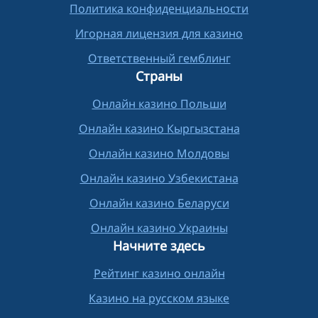
Политика конфиденциальности
Игорная лицензия для казино
Ответственный гемблинг
Страны
Онлайн казино Польши
Онлайн казино Кыргызстана
Oнлайн казино Молдовы
Онлайн казино Узбекистана
Oнлайн казино Беларуси
Онлайн казино Украины
Начните здесь
Рейтинг казино онлайн
Казино на русском языке