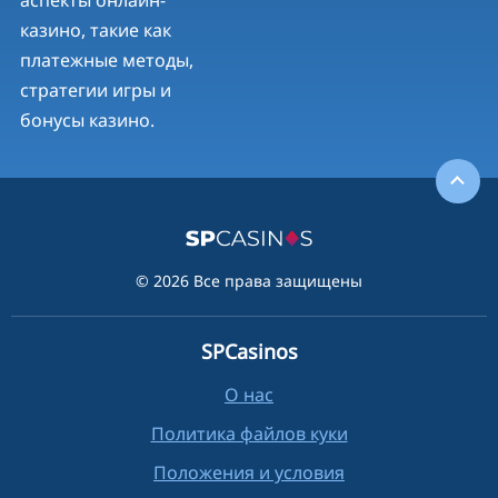
аспекты онлайн-
казино, такие как
платежные методы,
стратегии игры и
бонусы казино.
© 2026 Все права защищены
SPCasinos
О нас
Политика файлов куки
Положения и условия