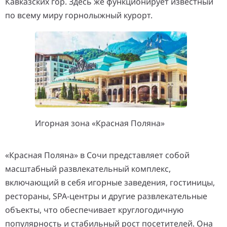
Кавказских гор. Здесь же функционирует известный
по всему миру горнолыжный курорт.
Игорная зона «Красная Поляна»
«Красная Поляна» в Сочи представляет собой
масштабный развлекательный комплекс,
включающий в себя игорные заведения, гостиницы,
рестораны, SPA-центры и другие развлекательные
объекты, что обеспечивает круглогодичную
популярность и стабильный рост посетителей. Она