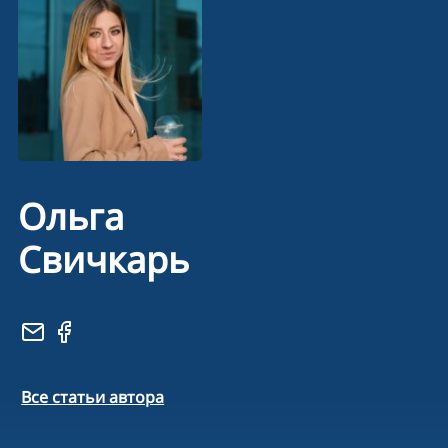
Ольга
Свичкарь
Все статьи автора