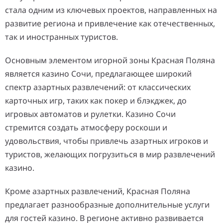
стала одним из ключевых проектов, направленных на
развитие региона и привлечение как отечественных,
так и иностранных туристов.
Основным элементом игорной зоны Красная Поляна
является казино Сочи, предлагающее широкий
спектр азартных развлечений: от классических
карточных игр, таких как покер и блэкджек, до
игровых автоматов и рулетки. Казино Сочи
стремится создать атмосферу роскоши и
удовольствия, чтобы привлечь азартных игроков и
туристов, желающих погрузиться в мир развлечений
казино.
Кроме азартных развлечений, Красная Поляна
предлагает разнообразные дополнительные услуги
для гостей казино. В регионе активно развивается